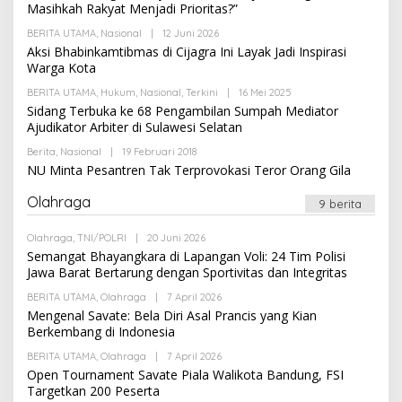
Masihkah Rakyat Menjadi Prioritas?”
H
R
BERITA UTAMA
,
Nasional
|
12 Juni 2026
O
E
L
Aksi Bhabinkamtibmas di Cijagra Ini Layak Jadi Inspirasi
D
E
A
Warga Kota
H
K
R
S
BERITA UTAMA
,
Hukum
,
Nasional
,
Terkini
|
16 Mei 2025
O
E
I
L
Sidang Terbuka ke 68 Pengambilan Sumpah Mediator
D
E
A
Ajudikator Arbiter di Sulawesi Selatan
H
K
R
S
Berita
,
Nasional
|
19 Februari 2018
O
E
I
L
NU Minta Pesantren Tak Terprovokasi Teror Orang Gila
D
E
A
H
K
Olahraga
R
9 berita
S
E
I
D
Olahraga
,
TNI/POLRI
|
20 Juni 2026
O
A
L
K
Semangat Bhayangkara di Lapangan Voli: 24 Tim Polisi
E
S
Jawa Barat Bertarung dengan Sportivitas dan Integritas
H
I
R
BERITA UTAMA
,
Olahraga
|
7 April 2026
O
E
L
Mengenal Savate: Bela Diri Asal Prancis yang Kian
D
E
A
Berkembang di Indonesia
H
K
R
S
BERITA UTAMA
,
Olahraga
|
7 April 2026
O
E
I
L
Open Tournament Savate Piala Walikota Bandung, FSI
D
E
A
Targetkan 200 Peserta
H
K