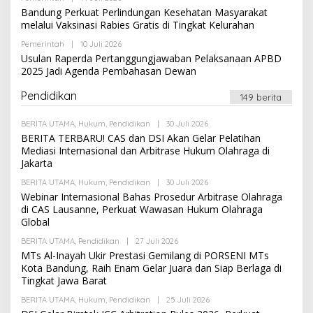
E
I
L
Bandung Perkuat Perlindungan Kesehatan Masyarakat
D
E
A
melalui Vaksinasi Rabies Gratis di Tingkat Kelurahan
H
K
R
S
Pemerintah
|
10 Juli 2026
O
E
I
L
Usulan Raperda Pertanggungjawaban Pelaksanaan APBD
D
E
A
2025 Jadi Agenda Pembahasan Dewan
H
K
R
S
E
Pendidikan
I
149 berita
D
A
K
BERITA UTAMA
,
Hukum
,
Pendidikan
|
30 Juli 2026
O
S
L
BERITA TERBARU! CAS dan DSI Akan Gelar Pelatihan
I
E
Mediasi Internasional dan Arbitrase Hukum Olahraga di
H
Jakarta
R
E
BERITA UTAMA
,
Hukum
,
Pendidikan
|
30 Juli 2026
D
O
A
L
Webinar Internasional Bahas Prosedur Arbitrase Olahraga
K
E
di CAS Lausanne, Perkuat Wawasan Hukum Olahraga
S
H
Global
I
R
E
BERITA UTAMA
,
Pendidikan
|
27 Juli 2026
O
D
L
A
MTs Al-Inayah Ukir Prestasi Gemilang di PORSENI MTs
E
K
Kota Bandung, Raih Enam Gelar Juara dan Siap Berlaga di
H
S
Tingkat Jawa Barat
R
I
E
BERITA UTAMA
,
Hukum
,
Pendidikan
|
25 Juli 2026
D
O
A
L