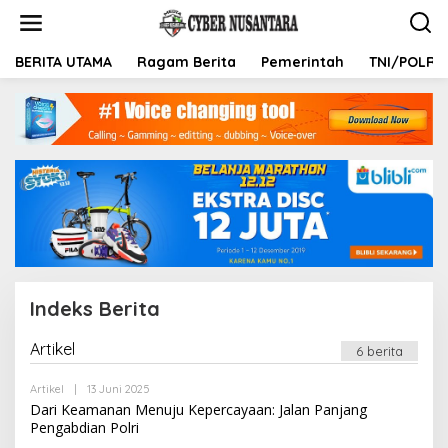
L
e
w
a
BERITA UTAMA
Ragam Berita
Pemerintah
TNI/POLRI
t
i
k
e
k
o
n
t
e
n
Indeks Berita
Artikel
6 berita
|
1
9
Artikel
|
13 Juni 2025
O
F
L
Dari Keamanan Menuju Kepercayaan: Jalan Panjang
E
E
B
Pengabdian Polri
H
R
R