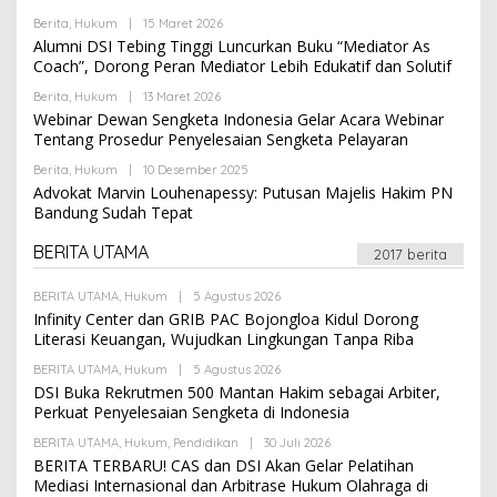
K
R
S
Berita
,
Hukum
|
15 Maret 2026
O
E
I
L
Alumni DSI Tebing Tinggi Luncurkan Buku “Mediator As
D
E
A
Coach”, Dorong Peran Mediator Lebih Edukatif dan Solutif
H
K
R
S
Berita
,
Hukum
|
13 Maret 2026
O
E
I
L
Webinar Dewan Sengketa Indonesia Gelar Acara Webinar
D
E
A
Tentang Prosedur Penyelesaian Sengketa Pelayaran
H
K
R
S
Berita
,
Hukum
|
10 Desember 2025
O
E
I
L
Advokat Marvin Louhenapessy: Putusan Majelis Hakim PN
D
E
A
Bandung Sudah Tepat
H
K
R
S
E
BERITA UTAMA
I
2017 berita
D
A
K
BERITA UTAMA
,
Hukum
|
5 Agustus 2026
O
S
L
Infinity Center dan GRIB PAC Bojongloa Kidul Dorong
I
E
Literasi Keuangan, Wujudkan Lingkungan Tanpa Riba
H
R
BERITA UTAMA
,
Hukum
|
5 Agustus 2026
O
E
L
DSI Buka Rekrutmen 500 Mantan Hakim sebagai Arbiter,
D
E
A
Perkuat Penyelesaian Sengketa di Indonesia
H
K
R
S
BERITA UTAMA
,
Hukum
,
Pendidikan
|
30 Juli 2026
O
E
I
L
BERITA TERBARU! CAS dan DSI Akan Gelar Pelatihan
D
E
A
Mediasi Internasional dan Arbitrase Hukum Olahraga di
H
K