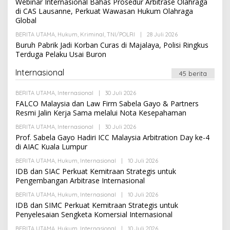
Webinar Internasional Bahas Prosedur Arbitrase Olahraga
K
E
di CAS Lausanne, Perkuat Wawasan Hukum Olahraga
S
H
Global
I
R
E
BERITA UTAMA
,
Hukum
,
Kriminal
,
TNI/POLRI
|
28 Juli 2026
D
O
A
L
Buruh Pabrik Jadi Korban Curas di Majalaya, Polisi Ringkus
K
E
Terduga Pelaku Usai Buron
S
H
I
R
E
Internasional
45 berita
D
A
K
BERITA UTAMA
,
Internasional
|
30 Juli 2026
O
S
L
FALCO Malaysia dan Law Firm Sabela Gayo & Partners
I
E
Resmi Jalin Kerja Sama melalui Nota Kesepahaman
H
R
BERITA UTAMA
,
Internasional
|
30 Juli 2026
O
E
L
Prof. Sabela Gayo Hadiri ICC Malaysia Arbitration Day ke-4
D
E
A
di AIAC Kuala Lumpur
H
K
R
S
BERITA UTAMA
,
Hukum
,
Internasional
|
10 Juli 2026
O
E
I
L
IDB dan SIAC Perkuat Kemitraan Strategis untuk
D
E
A
Pengembangan Arbitrase Internasional
H
K
R
S
BERITA UTAMA
,
Hukum
,
Internasional
|
10 Juli 2026
O
E
I
L
IDB dan SIMC Perkuat Kemitraan Strategis untuk
D
E
A
Penyelesaian Sengketa Komersial Internasional
H
K
R
S
BERITA UTAMA
,
Hukum
,
Internasional
|
10 Juli 2026
O