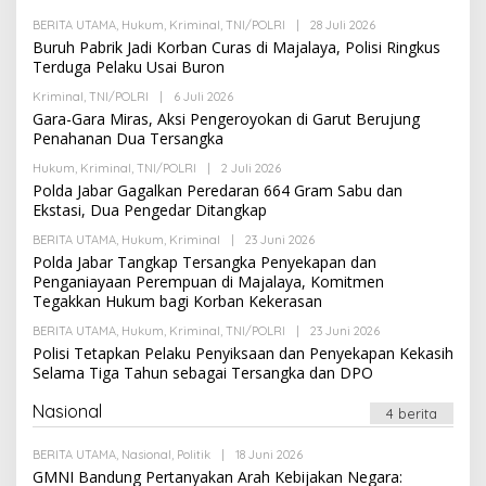
A
K
BERITA UTAMA
,
Hukum
,
Kriminal
,
TNI/POLRI
|
28 Juli 2026
O
S
L
Buruh Pabrik Jadi Korban Curas di Majalaya, Polisi Ringkus
I
E
Terduga Pelaku Usai Buron
H
R
Kriminal
,
TNI/POLRI
|
6 Juli 2026
O
E
L
Gara-Gara Miras, Aksi Pengeroyokan di Garut Berujung
D
E
A
Penahanan Dua Tersangka
H
K
R
S
Hukum
,
Kriminal
,
TNI/POLRI
|
2 Juli 2026
O
E
I
L
Polda Jabar Gagalkan Peredaran 664 Gram Sabu dan
D
E
A
Ekstasi, Dua Pengedar Ditangkap
H
K
R
S
BERITA UTAMA
,
Hukum
,
Kriminal
|
23 Juni 2026
O
E
I
L
Polda Jabar Tangkap Tersangka Penyekapan dan
D
E
A
Penganiayaan Perempuan di Majalaya, Komitmen
H
K
Tegakkan Hukum bagi Korban Kekerasan
R
S
E
I
BERITA UTAMA
,
Hukum
,
Kriminal
,
TNI/POLRI
|
23 Juni 2026
D
O
A
L
Polisi Tetapkan Pelaku Penyiksaan dan Penyekapan Kekasih
K
E
Selama Tiga Tahun sebagai Tersangka dan DPO
S
H
I
R
E
Nasional
4 berita
D
A
K
BERITA UTAMA
,
Nasional
,
Politik
|
18 Juni 2026
O
S
L
GMNI Bandung Pertanyakan Arah Kebijakan Negara:
I
E