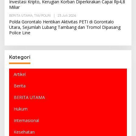
Investasi Kripto, Kerugian Korban Diperkirakan Capai Rp4,8
S
H
Miliar
I
R
E
BERITA UTAMA
,
TNI/POLRI
|
23 Juli 2026
O
D
L
A
Polda Gorontalo Hentikan Aktivitas PETI di Gorontalo
E
K
Utara, Sejumlah Lubang Tambang dan Tromol Dipasang
H
S
Police Line
R
I
E
D
A
K
S
Kategori
I
Artikel
Berita
BERITA UTAMA
Hukum
Internasional
Kesehatan