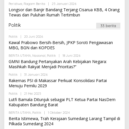
R
S
Peristiwa
,
Ragam Berita
|
25 Januari 2026
O
E
I
L
Longsor dan Banjir Bandang Terjang Cisarua KBB, 4 Orang
D
E
A
Tewas dan Puluhan Rumah Tertimbun
H
K
R
S
E
Politik
I
33 berita
D
A
K
Politik
|
20 Juni 2026
O
S
L
Kawal Prabowo Bersih-Bersih, JPKP Soroti Pengawasan
I
E
MBG, BGN dan KOPDES
H
R
BERITA UTAMA
,
Nasional
,
Politik
|
18 Juni 2026
O
E
L
GMNI Bandung Pertanyakan Arah Kebijakan Negara:
D
E
A
Masihkah Rakyat Menjadi Prioritas?”
H
K
R
S
Politik
|
31 Januari 2026
O
E
I
L
Rakernas PSI di Makassar Perkuat Konsolidasi Partai
D
E
A
Menuju Pemilu 2029
H
K
R
S
Politik
|
21 Mei 2025
O
E
I
L
Lutfi Bamala Ditunjuk sebagai PLT Ketua Partai NasDem
D
E
A
Kabupaten Bandung Barat
H
K
R
S
BERITA UTAMA
,
Politik
|
1 Oktober 2024
O
E
I
L
Berita Istimewa, Trah Kerajaan Sumedang Larang Tampil di
D
E
A
Pilkada Sumedang 2024
H
K
R