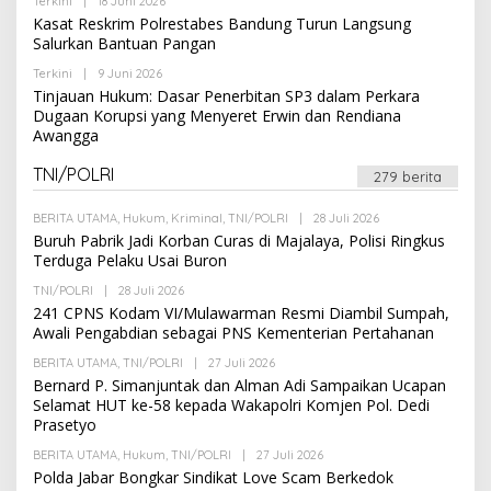
Terkini
|
18 Juni 2026
O
E
I
L
Kasat Reskrim Polrestabes Bandung Turun Langsung
D
E
A
Salurkan Bantuan Pangan
H
K
R
S
Terkini
|
9 Juni 2026
O
E
I
L
Tinjauan Hukum: Dasar Penerbitan SP3 dalam Perkara
D
E
A
Dugaan Korupsi yang Menyeret Erwin dan Rendiana
H
K
Awangga
R
S
E
I
D
TNI/POLRI
279 berita
A
K
S
BERITA UTAMA
,
Hukum
,
Kriminal
,
TNI/POLRI
|
28 Juli 2026
O
I
L
Buruh Pabrik Jadi Korban Curas di Majalaya, Polisi Ringkus
E
Terduga Pelaku Usai Buron
H
R
TNI/POLRI
|
28 Juli 2026
O
E
L
241 CPNS Kodam VI/Mulawarman Resmi Diambil Sumpah,
D
E
A
Awali Pengabdian sebagai PNS Kementerian Pertahanan
H
K
R
S
BERITA UTAMA
,
TNI/POLRI
|
27 Juli 2026
O
E
I
L
Bernard P. Simanjuntak dan Alman Adi Sampaikan Ucapan
D
E
A
Selamat HUT ke-58 kepada Wakapolri Komjen Pol. Dedi
H
K
Prasetyo
R
S
E
I
BERITA UTAMA
,
Hukum
,
TNI/POLRI
|
27 Juli 2026
D
O
A
L
Polda Jabar Bongkar Sindikat Love Scam Berkedok
K
E