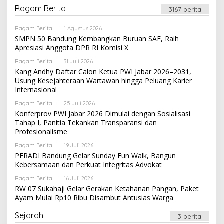
S
E
Ragam Berita
I
3167 berita
D
A
K
Ragam Berita
|
1 Agustus 2026
O
S
L
SMPN 50 Bandung Kembangkan Buruan SAE, Raih
I
E
Apresiasi Anggota DPR RI Komisi X
H
R
Ragam Berita
|
31 Juli 2026
O
E
L
Kang Andhy Daftar Calon Ketua PWI Jabar 2026–2031,
D
E
A
Usung Kesejahteraan Wartawan hingga Peluang Karier
H
K
Internasional
R
S
E
I
Ragam Berita
|
25 Juli 2026
D
O
A
L
Konferprov PWI Jabar 2026 Dimulai dengan Sosialisasi
K
E
Tahap I, Panitia Tekankan Transparansi dan
S
H
Profesionalisme
I
R
E
Ragam Berita
|
19 Juli 2026
O
D
L
A
PERADI Bandung Gelar Sunday Fun Walk, Bangun
E
K
Kebersamaan dan Perkuat Integritas Advokat
H
S
R
I
Ragam Berita
|
16 Juli 2026
O
E
L
RW 07 Sukahaji Gelar Gerakan Ketahanan Pangan, Paket
D
E
A
Ayam Mulai Rp10 Ribu Disambut Antusias Warga
H
K
R
S
E
Sejarah
I
3 berita
D