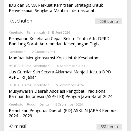
E
I
L
IDB dan SCMA Perkuat Kemitraan Strategis untuk
D
E
A
Penyelesaian Sengketa Maritim Internasional
H
K
R
S
E
Kesehatan
I
558 berita
D
A
K
Kesehatan
,
Pemerintah
|
18 Juni 2026
O
S
L
Pelayanan Kesehatan Cepat Belum Tentu Adil, DPRD
I
E
Bandung Soroti Antrean dan Kesenjangan Digital
H
R
Kesehatan
|
2 Oktober 2024
O
E
L
Manfaat Mengkonsumsi Kopi Untuk Kesehatan
D
E
A
H
K
BERITA UTAMA
,
Kesehatan
|
10 September 2024
O
R
S
L
Uus Gumilar Sah Secara Aklamasi Menjadi Ketua DPD
E
I
E
ASPETRI Jabar
D
H
A
R
K
BERITA UTAMA
,
Kesehatan
|
9 September 2024
O
E
S
L
Musyawarah Daerah Asosiasi Pengobat Tradisional
D
I
E
A
Ramuan Indonesia (ASPETRI) Pengda Jawa Barat 2024
H
K
R
S
Kesehatan
,
Ragam Berita
|
8 September 2024
O
E
I
L
Pelantikan Pengurus Daerah (PD) ASKLIN JABAR Periode
D
E
A
2024 – 2029
H
K
R
S
E
Kriminal
I
331 berita
D