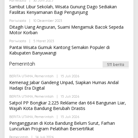
Pariwisata
|
30 Juni 2025
O
E
I
L
Sambut Libur Sekolah, Wisata Gunung Dago Sediakan
D
E
A
Fasilitas Kenyamanan Bagi Pengunjung
H
K
R
S
Pariwisata
|
10 Desember 2023
O
E
I
L
Ditagih Uang Angsuran, Suami Mengamuk Bacok Sepeda
D
E
A
Motor Korban
H
K
R
S
Pariwisata
|
5 Maret 2023
O
E
I
L
Pantai Wisata Gumuk Kantong Semakin Populer di
D
E
A
Kabupaten Banyuwangi
H
K
R
S
E
Pemerintah
I
511 berita
D
A
K
BERITA UTAMA
,
Pemerintah
|
15 Juli 2026
O
S
L
Kemenag Jabar Gandeng Unpad, Siapkan Humas Andal
I
E
Hadapi Era Digital
H
R
BERITA UTAMA
,
Pemerintah
|
15 Juli 2026
O
E
L
Satpol PP Bongkar 2.225 Reklame dan 664 Bangunan Liar,
D
E
A
Wajah Kota Bandung Berubah Drastis
H
K
R
S
BERITA UTAMA
,
Pemerintah
|
15 Juli 2026
O
E
I
L
Pengangguran di Kota Bandung Belum Surut, Farhan
D
E
A
Luncurkan Program Pelatihan Bersertifikat
H
K
R
S
Pemerintah
|
14 Juli 2026
O