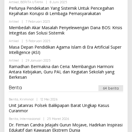
U
Artikel
,
BERITA UTAMA
|
8 Juni 2025
O
E
A
L
Perlunya Pendekatan Yang Sistemik Untuk Pencegahan
D
R
E
A
Kejahatan Korupsi di Lembaga Pemasyarakatan
I
H
K
2
R
S
0
Artikel
|
7 Februari 2025
O
E
I
1
L
Membedah Akar Masalah Penyelewengan Dana BOS: Krisis
D
8
E
A
Integritas dan Solusi Sistemik
O
H
K
L
R
S
Artikel
|
5 Februari 2025
O
E
E
I
L
H
Masa Depan Pendidikan Agama Islam di Era Artificial Super
D
E
R
A
Intelligence (ASI)
H
E
K
R
D
S
Artikel
|
29 Januari 2025
O
E
A
I
L
Ramadhan Bermakna dan Ceria: Membangun Harmoni
D
K
E
A
S
Antara Kebijakan, Guru PAI, dan Kegiatan Sekolah yang
H
K
I
Berkesan
R
S
E
I
D
Berita
64 berita
A
K
S
Berita
,
Kriminal
|
12 Mei 2026
O
I
L
Unit Jatanras Polsek Balikpapan Barat Ungkap Kasus
E
Curanmor
H
R
Berita
,
Internasional
|
25 Maret 2026
O
E
L
Dr. Firman Candra Jelajahi Gurun Mojave, Hadirkan Inspirasi
D
E
A
Edukatif dari Kawasan Ekstrem Dunia
H