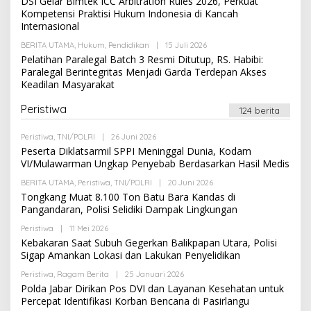
DSI Gelar Bimtek ICC Arbitration Rules 2026, Perkuat
K
E
Kompetensi Praktisi Hukum Indonesia di Kancah
S
H
Internasional
I
R
E
BERITA UTAMA
,
Hukum
,
Pendidikan
|
15 Juli 2026
O
D
L
A
Pelatihan Paralegal Batch 3 Resmi Ditutup, RS. Habibi:
E
K
Paralegal Berintegritas Menjadi Garda Terdepan Akses
H
S
Keadilan Masyarakat
R
I
E
D
Peristiwa
124 berita
A
K
S
Peristiwa
,
TNI/POLRI
|
26 Juni 2026
O
I
L
Peserta Diklatsarmil SPPI Meninggal Dunia, Kodam
E
VI/Mulawarman Ungkap Penyebab Berdasarkan Hasil Medis
H
R
BERITA UTAMA
,
Peristiwa
,
TNI/POLRI
|
20 Juni 2026
O
E
L
Tongkang Muat 8.100 Ton Batu Bara Kandas di
D
E
A
Pangandaran, Polisi Selidiki Dampak Lingkungan
H
K
R
S
Peristiwa
|
11 Mei 2026
O
E
I
L
Kebakaran Saat Subuh Gegerkan Balikpapan Utara, Polisi
D
E
A
Sigap Amankan Lokasi dan Lakukan Penyelidikan
H
K
R
S
Peristiwa
,
Ragam Berita
|
25 Januari 2026
O
E
I
L
Polda Jabar Dirikan Pos DVI dan Layanan Kesehatan untuk
D
E
A
Percepat Identifikasi Korban Bencana di Pasirlangu
H
K