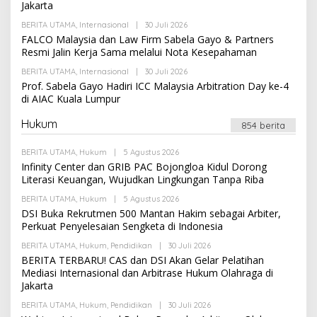
Jakarta
R
S
E
I
BERITA UTAMA
,
Internasional
|
30 Juli 2026
O
D
L
A
FALCO Malaysia dan Law Firm Sabela Gayo & Partners
E
K
Resmi Jalin Kerja Sama melalui Nota Kesepahaman
H
S
R
I
BERITA UTAMA
,
Internasional
|
30 Juli 2026
O
E
L
Prof. Sabela Gayo Hadiri ICC Malaysia Arbitration Day ke-4
D
E
A
di AIAC Kuala Lumpur
H
K
R
S
E
Hukum
I
854 berita
D
A
K
BERITA UTAMA
,
Hukum
|
5 Agustus 2026
O
S
L
Infinity Center dan GRIB PAC Bojongloa Kidul Dorong
I
E
Literasi Keuangan, Wujudkan Lingkungan Tanpa Riba
H
R
BERITA UTAMA
,
Hukum
|
5 Agustus 2026
O
E
L
DSI Buka Rekrutmen 500 Mantan Hakim sebagai Arbiter,
D
E
A
Perkuat Penyelesaian Sengketa di Indonesia
H
K
R
S
BERITA UTAMA
,
Hukum
,
Pendidikan
|
30 Juli 2026
O
E
I
L
BERITA TERBARU! CAS dan DSI Akan Gelar Pelatihan
D
E
A
Mediasi Internasional dan Arbitrase Hukum Olahraga di
H
K
Jakarta
R
S
E
I
BERITA UTAMA
,
Hukum
,
Pendidikan
|
30 Juli 2026
D
O
A
L