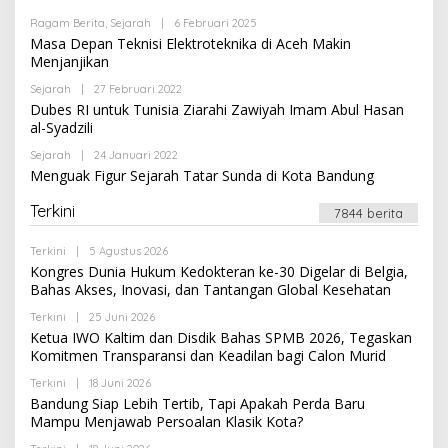
A
K
Ragam Berita
,
Sejarah
|
6 Februari 2025
O
S
L
Masa Depan Teknisi Elektroteknika di Aceh Makin
I
E
Menjanjikan
H
R
Sejarah
|
27 Februari 2022
O
E
L
Dubes RI untuk Tunisia Ziarahi Zawiyah Imam Abul Hasan
D
E
A
al-Syadzili
H
K
R
S
Sejarah
|
24 Januari 2022
O
E
I
L
Menguak Figur Sejarah Tatar Sunda di Kota Bandung
D
E
A
H
K
Terkini
R
7844 berita
S
E
I
D
Terkini
|
5 Agustus 2026
O
A
L
K
Kongres Dunia Hukum Kedokteran ke-30 Digelar di Belgia,
E
S
Bahas Akses, Inovasi, dan Tantangan Global Kesehatan
H
I
R
Terkini
|
25 Juni 2026
O
E
L
Ketua IWO Kaltim dan Disdik Bahas SPMB 2026, Tegaskan
D
E
A
Komitmen Transparansi dan Keadilan bagi Calon Murid
H
K
R
S
Terkini
|
18 Juni 2026
O
E
I
L
Bandung Siap Lebih Tertib, Tapi Apakah Perda Baru
D
E
A
Mampu Menjawab Persoalan Klasik Kota?
H
K
R
S