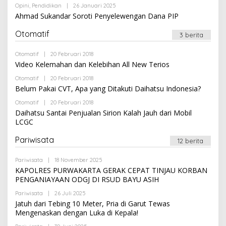
R
S
Opini
,
Pendidikan
|
26 Januari 2025
O
E
I
L
Ahmad Sukandar Soroti Penyelewengan Dana PIP
D
E
A
H
K
Otomatif
R
3 berita
S
E
I
D
Otomatif
|
20 Februari 2018
O
A
L
K
Video Kelemahan dan Kelebihan All New Terios
E
S
H
I
Otomatif
|
20 Februari 2018
O
R
L
Belum Pakai CVT, Apa yang Ditakuti Daihatsu Indonesia?
E
E
D
H
Otomatif
|
20 Februari 2018
O
A
R
L
K
Daihatsu Santai Penjualan Sirion Kalah Jauh dari Mobil
E
E
S
LCGC
D
H
I
A
R
K
E
Pariwisata
12 berita
S
D
I
A
K
Pariwisata
|
18 November 2025
O
S
L
KAPOLRES PURWAKARTA GERAK CEPAT TINJAU KORBAN
I
E
PENGANIAYAAN ODGJ DI RSUD BAYU ASIH
H
R
Pariwisata
|
26 Juli 2025
O
E
L
Jatuh dari Tebing 10 Meter, Pria di Garut Tewas
D
E
A
Mengenaskan dengan Luka di Kepala!
H
K
R
S