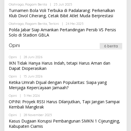
R
S
Olahraga
,
Ragam Berita
|
25 Juli 2025
O
E
I
L
Turnamen Bola Voli Terbuka di Padalarang: Perkenalkan
D
E
A
Klub Divol Ciherang, Cetak Bibit Atlet Muda Berprestasi
H
K
R
S
Olahraga
,
Ragam Berita
,
Terkini
|
24 Mei 2025
O
E
I
L
Polda Jabar Siap Amankan Pertandingan Persib VS Persis
D
E
A
Solo di Stadion GBLA
H
K
R
S
E
Opini
I
6 berita
D
A
K
Opini
|
28 Juni 2026
O
S
L
IKN Tidak Hanya Harus Indah, tetapi Harus Aman dan
I
E
Dapat Dioperasikan
H
R
Opini
|
15 Juni 2026
O
E
L
Ketika Umrah Dijual dengan Popularitas: Siapa yang
D
E
A
Menjaga Kepercayaan Jamaah?
H
K
R
S
Opini
|
5 Mei 2026
O
E
I
L
OPINI: Proyek RSSI Harus Dilanjutkan, Tapi Jangan Sampai
D
E
A
Kembali Mangkrak
H
K
R
S
Opini
|
28 November 2025
O
E
I
L
Kasus Dugaan Korupsi Pembangunan SMKN 1 Cijeungjing,
D
E
A
Kabupaten Ciamis
H
K