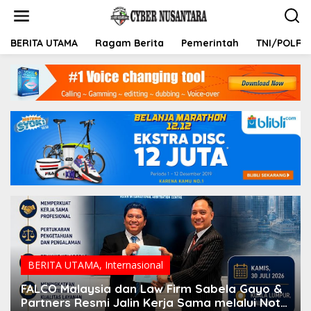
L
e
w
a
BERITA UTAMA
Ragam Berita
Pemerintah
TNI/POLRI
t
i
k
e
k
o
n
t
e
n
BERITA UTAMA
,
Internasional
FALCO Malaysia dan Law Firm Sabela Gayo &
Partners Resmi Jalin Kerja Sama melalui Nota