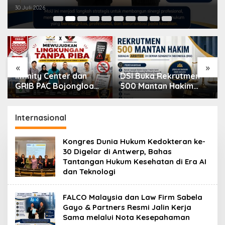
Kesepahaman
30 Juli 2026
«
»
Infinity Center dan
DSI Buka Rekrutmen
GRIB PAC Bojongloa
500 Mantan Hakim
Kidul Dorong Literasi
sebagai Arbiter,
Keuangan, Wujudkan
Perkuat Penyelesaian
Lingkungan Tanpa
Sengketa di Indonesia
Internasional
Riba
Kongres Dunia Hukum Kedokteran ke-
30 Digelar di Antwerp, Bahas
Tantangan Hukum Kesehatan di Era AI
dan Teknologi
FALCO Malaysia dan Law Firm Sabela
Gayo & Partners Resmi Jalin Kerja
Sama melalui Nota Kesepahaman