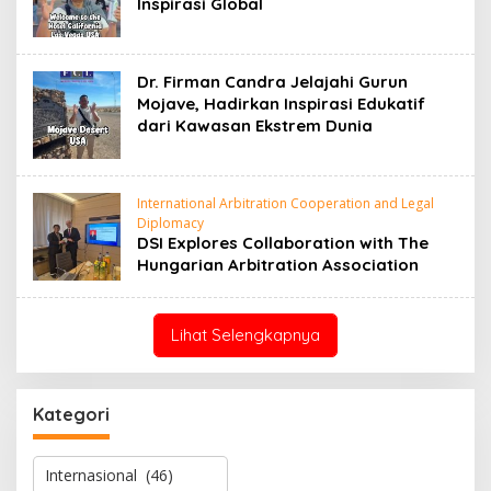
Inspirasi Global
Dr. Firman Candra Jelajahi Gurun
Mojave, Hadirkan Inspirasi Edukatif
dari Kawasan Ekstrem Dunia
International Arbitration Cooperation and Legal
Diplomacy
DSI Explores Collaboration with The
Hungarian Arbitration Association
Lihat Selengkapnya
Kategori
K
a