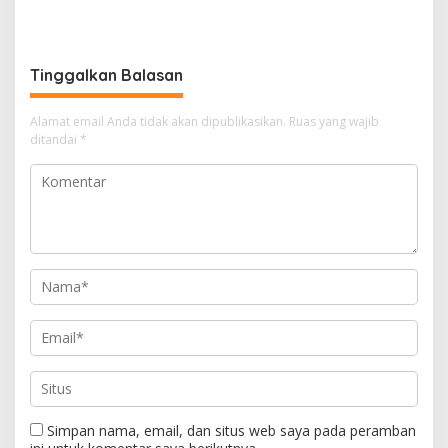
Partners Resmi Jalin Kerja
Day ke-4 di AIAC Kuala
Sama melalui Nota
Lumpur
Kesepahaman
Tinggalkan Balasan
Alamat email Anda tidak akan dipublikasikan.
Ruas yang wajib
ditandai
*
Simpan nama, email, dan situs web saya pada peramban