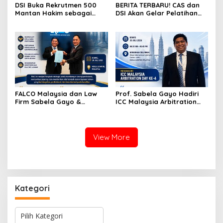
DSI Buka Rekrutmen 500
BERITA TERBARU! CAS dan
Mantan Hakim sebagai
DSI Akan Gelar Pelatihan
Arbiter, Perkuat
Mediasi Internasional dan
Penyelesaian Sengketa di
Arbitrase Hukum Olahraga
Indonesia
di Jakarta
FALCO Malaysia dan Law
Prof. Sabela Gayo Hadiri
Firm Sabela Gayo &
ICC Malaysia Arbitration
Partners Resmi Jalin Kerja
Day ke-4 di AIAC Kuala
Sama melalui Nota
Lumpur
Kesepahaman
View More
Kategori
K
a