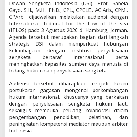
T
Dewan Sengketa Indonesia (DSI), Prof. Sabela
L
Gayo, S.H., M.H., Ph.D., CPL., CPCLE., ACIArb., CPM.,
O
CPArb., dijadwalkan melakukan audiensi dengan
S
International Tribunal for the Law of the Sea
J
e
(ITLOS) pada 3 Agustus 2026 di Hamburg, Jerman.
r
Agenda tersebut merupakan bagian dari langkah
m
strategis DSI dalam memperkuat hubungan
a
kelembagaan dengan institusi penyelesaian
n
,
sengketa bertaraf internasional serta
P
meningkatkan kapasitas sumber daya manusia di
e
bidang hukum dan penyelesaian sengketa.
r
k
Audiensi tersebut diharapkan menjadi forum
u
a
pertukaran gagasan mengenai perkembangan
t
hukum internasional, khususnya yang berkaitan
K
dengan penyelesaian sengketa hukum laut,
a
sekaligus membuka peluang kolaborasi dalam
p
pengembangan pendidikan, pelatihan, dan
a
s
peningkatan kompetensi mediator maupun arbiter
i
Indonesia.
t