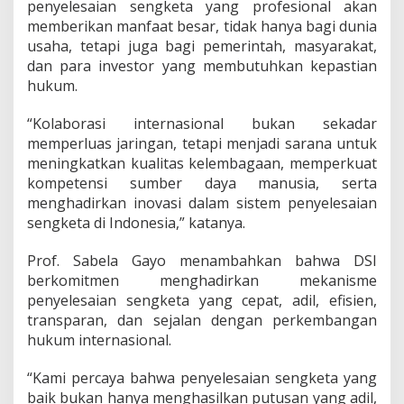
penyelesaian sengketa yang profesional akan
e
r
memberikan manfaat besar, tidak hanya bagi dunia
n
usaha, tetapi juga bagi pemerintah, masyarakat,
a
dan para investor yang membutuhkan kepastian
s
hukum.
i
o
n
“Kolaborasi internasional bukan sekadar
a
memperluas jaringan, tetapi menjadi sarana untuk
l
meningkatkan kualitas kelembagaan, memperkuat
kompetensi sumber daya manusia, serta
menghadirkan inovasi dalam sistem penyelesaian
sengketa di Indonesia,” katanya.
Prof. Sabela Gayo menambahkan bahwa DSI
berkomitmen menghadirkan mekanisme
penyelesaian sengketa yang cepat, adil, efisien,
transparan, dan sejalan dengan perkembangan
hukum internasional.
“Kami percaya bahwa penyelesaian sengketa yang
baik bukan hanya menghasilkan putusan yang adil,