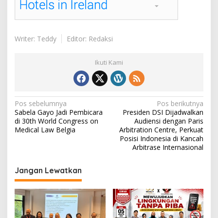
Writer: Teddy
Editor: Redaksi
Ikuti Kami
N
Pos sebelumnya
Pos berikutnya
Sabela Gayo Jadi Pembicara
Presiden DSI Dijadwalkan
a
di 30th World Congress on
Audiensi dengan Paris
v
Medical Law Belgia
Arbitration Centre, Perkuat
Posisi Indonesia di Kancah
i
Arbitrase Internasional
g
Jangan Lewatkan
a
s
i
p