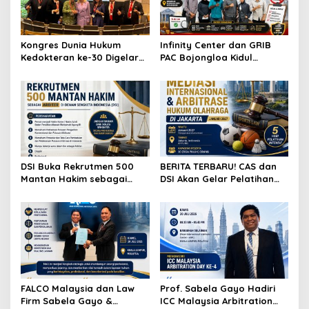
o
s
Kongres Dunia Hukum
Infinity Center dan GRIB
Kedokteran ke-30 Digelar
PAC Bojongloa Kidul
di Antwerp, Bahas
Dorong Literasi Keuangan,
Tantangan Hukum
Wujudkan Lingkungan
Kesehatan di Era AI dan
Tanpa Riba
Teknologi
DSI Buka Rekrutmen 500
BERITA TERBARU! CAS dan
Mantan Hakim sebagai
DSI Akan Gelar Pelatihan
Arbiter, Perkuat
Mediasi Internasional dan
Penyelesaian Sengketa di
Arbitrase Hukum Olahraga
Indonesia
di Jakarta
FALCO Malaysia dan Law
Prof. Sabela Gayo Hadiri
Firm Sabela Gayo &
ICC Malaysia Arbitration