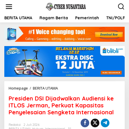
L
e
w
a
BERITA UTAMA
Ragam Berita
Pemerintah
TNI/POLRI
t
i
k
e
k
o
n
t
e
n
Homepage
/
BERITA UTAMA
P
r
Presiden DSI Dijadwalkan Audiensi ke
e
s
ITLOS Jerman, Perkuat Kapasitas
i
Penyelesaian Sengketa Internasional
d
e
n
Redaksi
2 Juli 2026
BERITA UTAMA
,
Hukum
,
Internasional
51