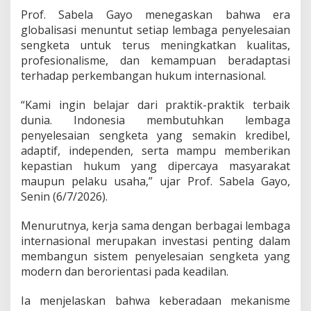
a
Prof. Sabela Gayo menegaskan bahwa era
s
globalisasi menuntut setiap lembaga penyelesaian
P
e
sengketa untuk terus meningkatkan kualitas,
n
profesionalisme, dan kemampuan beradaptasi
y
terhadap perkembangan hukum internasional.
e
l
“Kami ingin belajar dari praktik-praktik terbaik
e
s
dunia. Indonesia membutuhkan lembaga
a
penyelesaian sengketa yang semakin kredibel,
i
adaptif, independen, serta mampu memberikan
a
kepastian hukum yang dipercaya masyarakat
n
S
maupun pelaku usaha,” ujar Prof. Sabela Gayo,
e
Senin (6/7/2026).
n
g
Menurutnya, kerja sama dengan berbagai lembaga
k
internasional merupakan investasi penting dalam
e
t
membangun sistem penyelesaian sengketa yang
a
modern dan berorientasi pada keadilan.
I
n
Ia menjelaskan bahwa keberadaan mekanisme
t