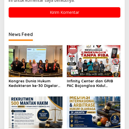
ini untuk komentar saya berikutnya.
News Feed
Kongres Dunia Hukum
Infinity Center dan GRIB
Kedokteran ke-30 Digelar
PAC Bojongloa Kidul
di Antwerp, Bahas
Dorong Literasi Keuangan,
Tantangan Hukum
Wujudkan Lingkungan
Kesehatan di Era AI dan
Tanpa Riba
Teknologi