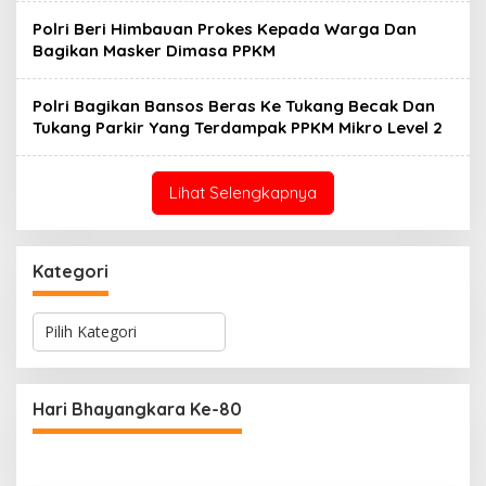
Polri Beri Himbauan Prokes Kepada Warga Dan
Bagikan Masker Dimasa PPKM
Polri Bagikan Bansos Beras Ke Tukang Becak Dan
Tukang Parkir Yang Terdampak PPKM Mikro Level 2
Lihat Selengkapnya
Kategori
K
a
t
e
g
Hari Bhayangkara Ke-80
o
r
i