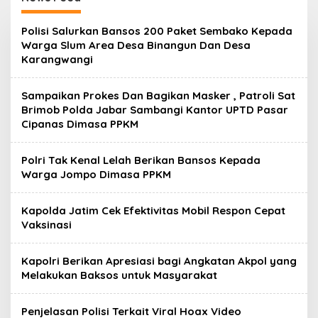
Olahraga
C
Polisi Salurkan Bansos 200 Paket Sembako Kepada
y
Warga Slum Area Desa Binangun Dan Desa
b
Karangwangi
e
r
n
Sampaikan Prokes Dan Bagikan Masker , Patroli Sat
u
s
Brimob Polda Jabar Sambangi Kantor UPTD Pasar
a
Cipanas Dimasa PPKM
n
t
a
Polri Tak Kenal Lelah Berikan Bansos Kepada
r
Warga Jompo Dimasa PPKM
a
1
.
Kapolda Jatim Cek Efektivitas Mobil Respon Cepat
i
d
Vaksinasi
Kapolri Berikan Apresiasi bagi Angkatan Akpol yang
Melakukan Baksos untuk Masyarakat
Penjelasan Polisi Terkait Viral Hoax Video