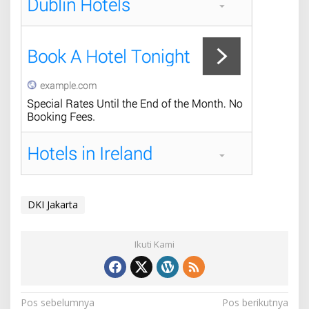
DKI Jakarta
Ikuti Kami
N
Pos sebelumnya
Pos berikutnya