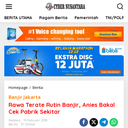
L
e
w
a
BERITA UTAMA
Ragam Berita
Pemerintah
TNI/POLRI
t
i
k
e
k
o
n
t
e
n
Homepage
/
Berita
R
a
Banjir Jakarta
w
a
Rawa Terate Rutin Banjir, Anies Bakal
T
Cek Pabrik Sekitar
e
r
Redaksi
19 Februari 2018
a
Berita
57 Dilihat