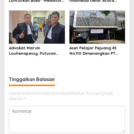
Luncurkan Buku “Mediator
Indonesia Gelar Acara
As Coach”, Dorong Peran
Webinar Tentang Prosedur
Mediator Lebih Edukatif
Penyelesaian Sengketa
dan Solutif
Pelayaran
Advokat Marvin
Aset Pelajar Pejuang 45
Louhenapessy: Putusan
No.110 Dimenangkan PT
Majelis Hakim PN Bandung
Makmur Capital Investama
Sudah Tepat
Tinggalkan Balasan
Alamat email Anda tidak akan dipublikasikan.
Ruas yang wajib
ditandai
*