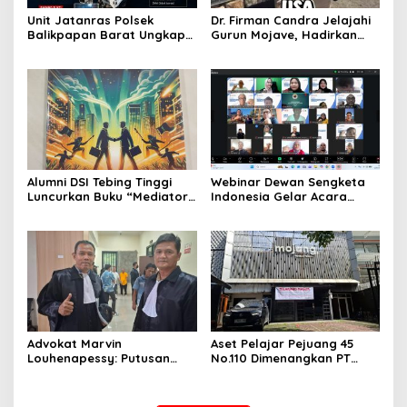
Unit Jatanras Polsek
Dr. Firman Candra Jelajahi
Balikpapan Barat Ungkap
Gurun Mojave, Hadirkan
Kasus Curanmor
Inspirasi Edukatif dari
Kawasan Ekstrem Dunia
Alumni DSI Tebing Tinggi
Webinar Dewan Sengketa
Luncurkan Buku “Mediator
Indonesia Gelar Acara
As Coach”, Dorong Peran
Webinar Tentang Prosedur
Mediator Lebih Edukatif
Penyelesaian Sengketa
dan Solutif
Pelayaran
Advokat Marvin
Aset Pelajar Pejuang 45
Louhenapessy: Putusan
No.110 Dimenangkan PT
Majelis Hakim PN Bandung
Makmur Capital Investama
Sudah Tepat