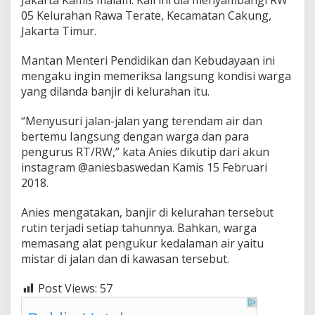
e
05 Kelurahan Rawa Terate, Kecamatan Cakung,
k
P
Jakarta Timur.
a
b
Mantan Menteri Pendidikan dan Kebudayaan ini
r
mengaku ingin memeriksa langsung kondisi warga
i
yang dilanda banjir di kelurahan itu.
k
S
e
“Menyusuri jalan-jalan yang terendam air dan
k
bertemu Iangsung dengan warga dan para
i
pengurus RT/RW,” kata Anies dikutip dari akun
t
instagram @aniesbaswedan Kamis 15 Februari
a
r
2018.
Anies mengatakan, banjir di kelurahan tersebut
rutin terjadi setiap tahunnya. Bahkan, warga
memasang alat pengukur kedalaman air yaitu
mistar di jalan dan di kawasan tersebut.
Post Views:
57