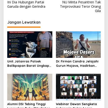
Ini Dia Hubungan Partai
NU Minta Pesantren Tak
a
Garuda dengan Gerindra
Terprovokasi Teror Orang
v
Gila
i
Jangan Lewatkan
g
a
s
i
p
o
Unit Jatanras Polsek
Dr. Firman Candra Jelajahi
s
Balikpapan Barat Ungkap
Gurun Mojave, Hadirkan
Kasus Curanmor
Inspirasi Edukatif dari
Kawasan Ekstrem Dunia
Alumni DSI Tebing Tinggi
Webinar Dewan Sengketa