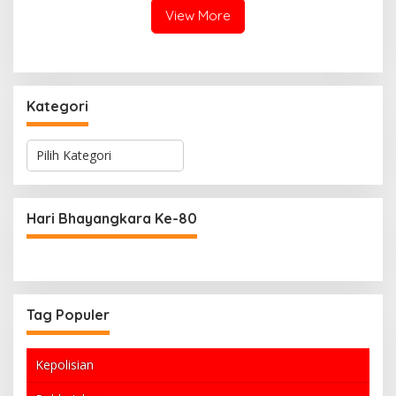
View More
Kategori
K
a
t
e
g
Hari Bhayangkara Ke-80
o
r
i
Tag Populer
Kepolisian