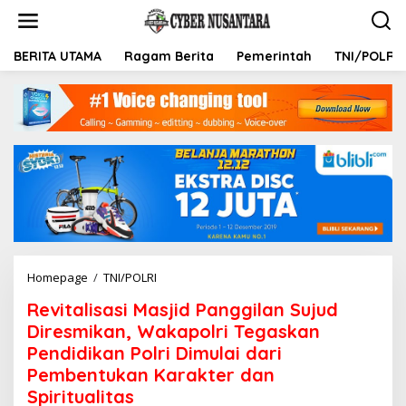
L
e
w
a
BERITA UTAMA
Ragam Berita
Pemerintah
TNI/POLRI
t
i
k
e
k
o
n
t
e
n
Homepage
/
TNI/POLRI
R
e
Revitalisasi Masjid Panggilan Sujud
v
i
Diresmikan, Wakapolri Tegaskan
t
Pendidikan Polri Dimulai dari
a
Pembentukan Karakter dan
l
i
Spiritualitas