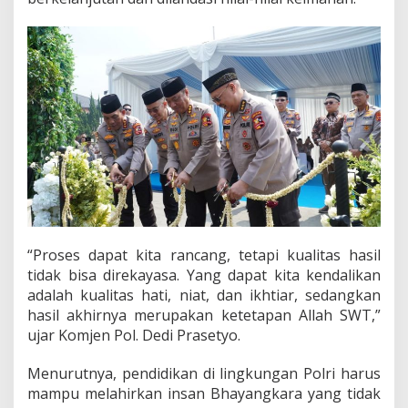
a
n
P
e
n
d
i
d
i
k
a
n
P
o
l
r
“Proses dapat kita rancang, tetapi kualitas hasil
i
tidak bisa direkayasa. Yang dapat kita kendalikan
D
adalah kualitas hati, niat, dan ikhtiar, sedangkan
i
hasil akhirnya merupakan ketetapan Allah SWT,”
m
ujar Komjen Pol. Dedi Prasetyo.
u
l
a
Menurutnya, pendidikan di lingkungan Polri harus
i
mampu melahirkan insan Bhayangkara yang tidak
d