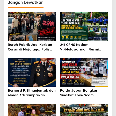
Jangan Lewatkan
s
i
p
o
s
Buruh Pabrik Jadi Korban
241 CPNS Kodam
Curas di Majalaya, Polisi
VI/Mulawarman Resmi
Ringkus Terduga Pelaku
Diambil Sumpah, Awali
Usai Buron
Pengabdian sebagai PNS
Kementerian Pertahanan
Bernard P. Simanjuntak dan
Polda Jabar Bongkar
Alman Adi Sampaikan
Sindikat Love Scam
Ucapan Selamat HUT ke-58
Berkedok Investasi Kripto,
kepada Wakapolri Komjen
Kerugian Korban
Pol. Dedi Prasetyo
Diperkirakan Capai Rp4,8
Miliar