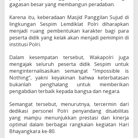
S
gagasan besar yang membangun peradaban.
p
i
Karena itu, keberadaan Masjid Panggilan Sujud di
r
lingkungan Sespim Lemdiklat Polri diharapkan
i
menjadi ruang pembentukan karakter bagi para
t
u
peserta didik yang kelak akan menjadi pemimpin di
a
institusi Polri.
l
i
Dalam kesempatan tersebut, Wakapolri juga
t
mengajak seluruh peserta didik Sespim untuk
a
s
menginternalisasikan semangat “Impossible is
Nothing”, yakni keyakinan bahwa keterbatasan
bukanlah penghalang untuk memberikan
pengabdian terbaik kepada bangsa dan negara.
Semangat tersebut, menurutnya, tercermin dari
dedikasi personel Polri penyandang disabilitas
yang mampu menunjukkan prestasi dan kinerja
optimal dalam berbagai rangkaian kegiatan Hari
Bhayangkara ke-80.