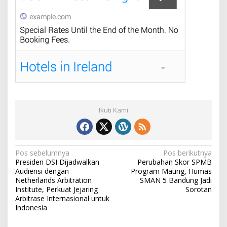
Ikuti Kami
N
Pos sebelumnya
Pos berikutnya
Presiden DSI Dijadwalkan
Perubahan Skor SPMB
a
Audiensi dengan
Program Maung, Humas
v
Netherlands Arbitration
SMAN 5 Bandung Jadi
Institute, Perkuat Jejaring
Sorotan
i
Arbitrase Internasional untuk
Indonesia
g
a