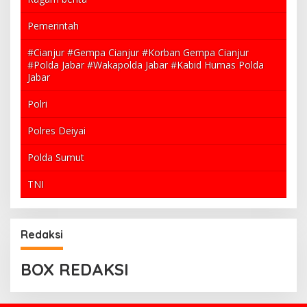
Pemerintah
#Cianjur #Gempa Cianjur #Korban Gempa Cianjur
#Polda Jabar #Wakapolda Jabar #Kabid Humas Polda
Jabar
Polri
Polres Deiyai
Polda Sumut
TNI
Redaksi
BOX REDAKSI