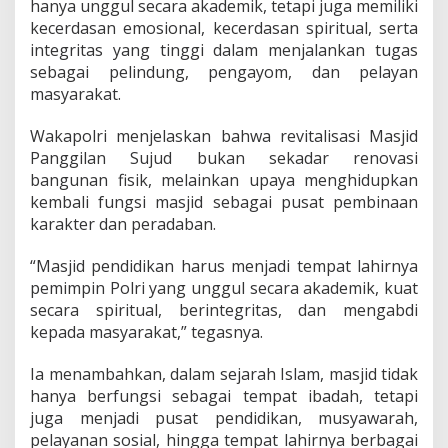
hanya unggul secara akademik, tetapi juga memiliki
a
kecerdasan emosional, kecerdasan spiritual, serta
r
i
integritas yang tinggi dalam menjalankan tugas
P
sebagai pelindung, pengayom, dan pelayan
e
masyarakat.
m
b
Wakapolri menjelaskan bahwa revitalisasi Masjid
e
n
Panggilan Sujud bukan sekadar renovasi
t
bangunan fisik, melainkan upaya menghidupkan
u
kembali fungsi masjid sebagai pusat pembinaan
k
karakter dan peradaban.
a
n
K
“Masjid pendidikan harus menjadi tempat lahirnya
a
pemimpin Polri yang unggul secara akademik, kuat
r
secara spiritual, berintegritas, dan mengabdi
a
kepada masyarakat,” tegasnya.
k
t
e
Ia menambahkan, dalam sejarah Islam, masjid tidak
r
hanya berfungsi sebagai tempat ibadah, tetapi
d
juga menjadi pusat pendidikan, musyawarah,
a
pelayanan sosial, hingga tempat lahirnya berbagai
n