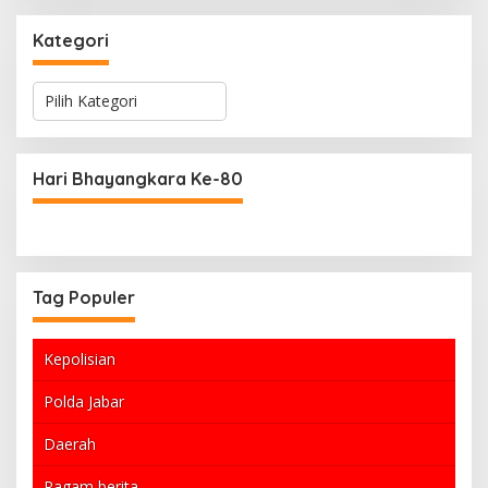
Kategori
K
a
t
e
g
Hari Bhayangkara Ke-80
o
r
i
Tag Populer
Kepolisian
Polda Jabar
Daerah
Ragam berita