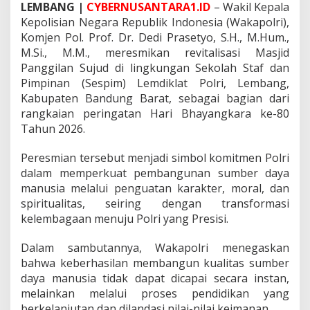
i
LEMBANG |
CYBERNUSANTARA1.ID
– Wakil Kepala
r
Kepolisian Negara Republik Indonesia (Wakapolri),
e
Komjen Pol. Prof. Dr. Dedi Prasetyo, S.H., M.Hum.,
s
M.Si., M.M., meresmikan revitalisasi Masjid
m
i
Panggilan Sujud di lingkungan Sekolah Staf dan
k
Pimpinan (Sespim) Lemdiklat Polri, Lembang,
a
Kabupaten Bandung Barat, sebagai bagian dari
n
rangkaian peringatan Hari Bhayangkara ke-80
,
Tahun 2026.
W
a
k
Peresmian tersebut menjadi simbol komitmen Polri
a
dalam memperkuat pembangunan sumber daya
p
manusia melalui penguatan karakter, moral, dan
o
spiritualitas, seiring dengan transformasi
l
r
kelembagaan menuju Polri yang Presisi.
i
T
Dalam sambutannya, Wakapolri menegaskan
e
bahwa keberhasilan membangun kualitas sumber
g
daya manusia tidak dapat dicapai secara instan,
a
s
melainkan melalui proses pendidikan yang
k
berkelanjutan dan dilandasi nilai-nilai keimanan.