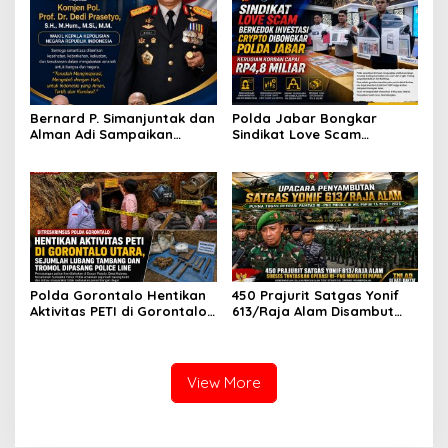
Kementerian Pertahanan
Bernard P. Simanjuntak dan
Polda Jabar Bongkar
Alman Adi Sampaikan
Sindikat Love Scam
Ucapan Selamat HUT ke-58
Berkedok Investasi Kripto,
kepada Wakapolri Komjen
Kerugian Korban
Pol. Dedi Prasetyo
Diperkirakan Capai Rp4,8
Miliar
Polda Gorontalo Hentikan
450 Prajurit Satgas Yonif
Aktivitas PETI di Gorontalo
613/Raja Alam Disambut
Utara, Sejumlah Lubang
Pangdam VI/Mulawarman,
Tambang dan Tromol
Sukses Tuntaskan Operasi
Dipasang Police Line
RI–PNG Mobile di Papua
View More