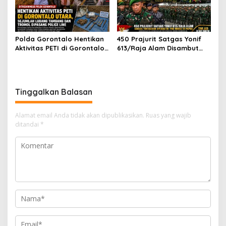
Polda Gorontalo Hentikan
450 Prajurit Satgas Yonif
Aktivitas PETI di Gorontalo
613/Raja Alam Disambut
Utara, Sejumlah Lubang
Pangdam VI/Mulawarman,
Tambang dan Tromol
Sukses Tuntaskan Operasi
Dipasang Police Line
RI–PNG Mobile di Papua
Tinggalkan Balasan
Alamat email Anda tidak akan dipublikasikan.
Ruas yang wajib
ditandai
*