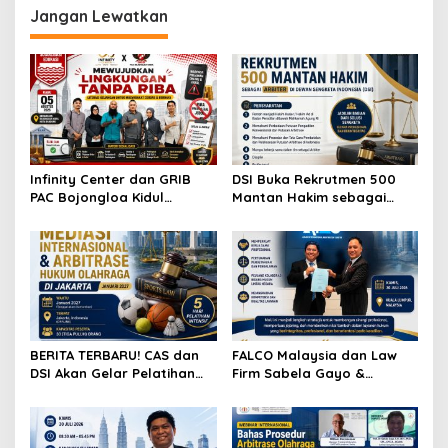
Jangan Lewatkan
Infinity Center dan GRIB
DSI Buka Rekrutmen 500
PAC Bojongloa Kidul
Mantan Hakim sebagai
Dorong Literasi Keuangan,
Arbiter, Perkuat
Wujudkan Lingkungan
Penyelesaian Sengketa di
Tanpa Riba
Indonesia
BERITA TERBARU! CAS dan
FALCO Malaysia dan Law
DSI Akan Gelar Pelatihan
Firm Sabela Gayo &
Mediasi Internasional dan
Partners Resmi Jalin Kerja
Arbitrase Hukum Olahraga
Sama melalui Nota
di Jakarta
Kesepahaman