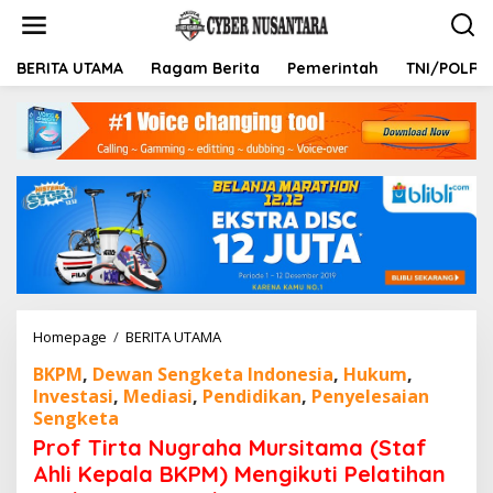
L
e
w
a
BERITA UTAMA
Ragam Berita
Pemerintah
TNI/POLRI
t
i
k
e
k
o
n
t
e
n
Homepage
/
BERITA UTAMA
P
r
BKPM
,
Dewan Sengketa Indonesia
,
Hukum
,
o
Investasi
,
Mediasi
,
Pendidikan
,
Penyelesaian
f
Sengketa
T
i
Prof Tirta Nugraha Mursitama (Staf
r
Ahli Kepala BKPM) Mengikuti Pelatihan
t