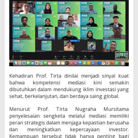
t
i
h
a
n
M
e
d
i
a
s
i
D
S
Kehadiran Prof. Tirta dinilai menjadi sinyal kuat
I
bahwa kompetensi mediasi kini semakin
B
dibutuhkan dalam mendukung iklim investasi yang
a
sehat, berkelanjutan, dan berdaya saing global.
t
c
h
Menurut Prof. Tirta Nugraha Mursitama
1
penyelesaian sengketa melalui mediasi memiliki
5
peran strategis dalam menjaga kepastian berusaha
5
dan meningkatkan kepercayaan investor.
Kemampuan tersebut tidak hanya penting bagi