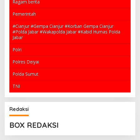
Ragam berita
Pemerintah
#Cianjur #Gempa Cianjur #Korban Gempa Cianjur
#Polda Jabar #Wakapolda Jabar #Kabid Humas Polda
Jabar
Polri
Polres Deiyai
Polda Sumut
TNI
Redaksi
BOX REDAKSI