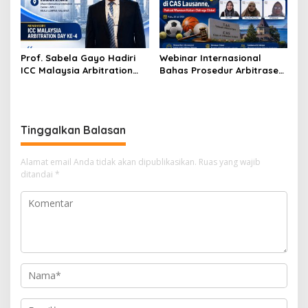
Prof. Sabela Gayo Hadiri
Webinar Internasional
ICC Malaysia Arbitration
Bahas Prosedur Arbitrase
Day ke-4 di AIAC Kuala
Olahraga di CAS Lausanne,
Lumpur
Perkuat Wawasan Hukum
Olahraga Global
Tinggalkan Balasan
Alamat email Anda tidak akan dipublikasikan.
Ruas yang wajib
ditandai
*