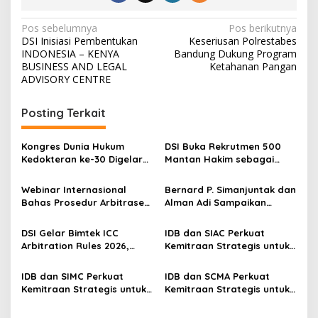
N
Pos sebelumnya
Pos berikutnya
DSI Inisiasi Pembentukan
Keseriusan Polrestabes
a
INDONESIA – KENYA
Bandung Dukung Program
v
BUSINESS AND LEGAL
Ketahanan Pangan
ADVISORY CENTRE
i
g
Posting Terkait
a
s
Kongres Dunia Hukum
DSI Buka Rekrutmen 500
Kedokteran ke-30 Digelar
Mantan Hakim sebagai
i
di Belgia, Bahas Akses,
Arbiter, Perkuat
p
Inovasi, dan Tantangan
Penyelesaian Sengketa di
Webinar Internasional
Bernard P. Simanjuntak dan
Global Kesehatan
Indonesia
Bahas Prosedur Arbitrase
Alman Adi Sampaikan
o
Olahraga di CAS Lausanne,
Ucapan Selamat HUT ke-58
s
Perkuat Wawasan Hukum
kepada Wakapolri Komjen
DSI Gelar Bimtek ICC
IDB dan SIAC Perkuat
Olahraga Global
Pol. Dedi Prasetyo
Arbitration Rules 2026,
Kemitraan Strategis untuk
Perkuat Kompetensi
Pengembangan Arbitrase
Praktisi Hukum Indonesia di
Internasional
IDB dan SIMC Perkuat
IDB dan SCMA Perkuat
Kancah Internasional
Kemitraan Strategis untuk
Kemitraan Strategis untuk
Penyelesaian Sengketa
Penyelesaian Sengketa
Komersial Internasional
Maritim Internasional