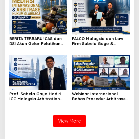
Tanpa Riba
Indonesia
BERITA TERBARU! CAS dan
FALCO Malaysia dan Law
DSI Akan Gelar Pelatihan
Firm Sabela Gayo &
Mediasi Internasional dan
Partners Resmi Jalin Kerja
Arbitrase Hukum Olahraga
Sama melalui Nota
di Jakarta
Kesepahaman
Prof. Sabela Gayo Hadiri
Webinar Internasional
ICC Malaysia Arbitration
Bahas Prosedur Arbitrase
Day ke-4 di AIAC Kuala
Olahraga di CAS Lausanne,
Lumpur
Perkuat Wawasan Hukum
Olahraga Global
View More