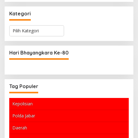
Kategori
K
a
t
e
g
Hari Bhayangkara Ke-80
o
r
i
Tag Populer
Kepolisian
Polda Jabar
Daerah