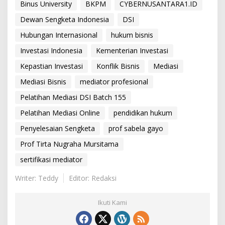
Binus University
BKPM
CYBERNUSANTARA1.ID
Dewan Sengketa Indonesia
DSI
Hubungan Internasional
hukum bisnis
Investasi Indonesia
Kementerian Investasi
Kepastian Investasi
Konflik Bisnis
Mediasi
Mediasi Bisnis
mediator profesional
Pelatihan Mediasi DSI Batch 155
Pelatihan Mediasi Online
pendidikan hukum
Penyelesaian Sengketa
prof sabela gayo
Prof Tirta Nugraha Mursitama
sertifikasi mediator
Writer: Teddy
Editor: Redaksi
Ikuti Kami