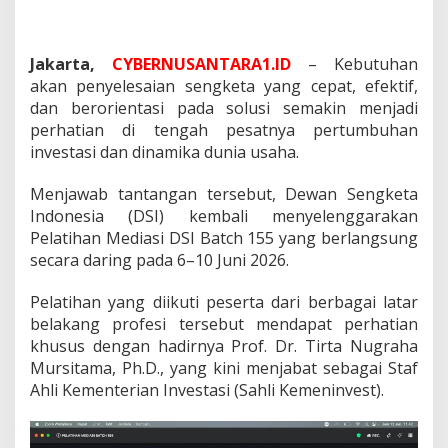
i
K
e
p
Jakarta,
CYBERNUSANTARA1.ID
– Kebutuhan
a
akan penyelesaian sengketa yang cepat, efektif,
l
dan berorientasi pada solusi semakin menjadi
a
perhatian di tengah pesatnya pertumbuhan
B
K
investasi dan dinamika dunia usaha.
P
M
Menjawab tantangan tersebut, Dewan Sengketa
)
Indonesia (DSI) kembali menyelenggarakan
M
Pelatihan Mediasi DSI Batch 155 yang berlangsung
e
n
secara daring pada 6–10 Juni 2026.
g
i
Pelatihan yang diikuti peserta dari berbagai latar
k
belakang profesi tersebut mendapat perhatian
u
khusus dengan hadirnya Prof. Dr. Tirta Nugraha
t
i
Mursitama, Ph.D., yang kini menjabat sebagai Staf
P
Ahli Kementerian Investasi (Sahli Kemeninvest).
e
l
a