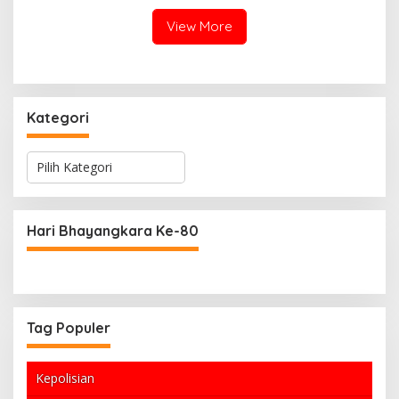
Olahraga Global
View More
Kategori
K
a
t
e
g
Hari Bhayangkara Ke-80
o
r
i
Tag Populer
Kepolisian