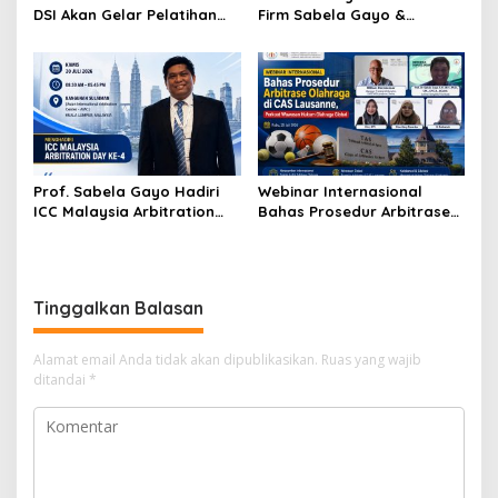
DSI Akan Gelar Pelatihan
Firm Sabela Gayo &
Mediasi Internasional dan
Partners Resmi Jalin Kerja
Arbitrase Hukum Olahraga
Sama melalui Nota
di Jakarta
Kesepahaman
Prof. Sabela Gayo Hadiri
Webinar Internasional
ICC Malaysia Arbitration
Bahas Prosedur Arbitrase
Day ke-4 di AIAC Kuala
Olahraga di CAS Lausanne,
Lumpur
Perkuat Wawasan Hukum
Olahraga Global
Tinggalkan Balasan
Alamat email Anda tidak akan dipublikasikan.
Ruas yang wajib
ditandai
*