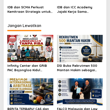
Pengembangan Arbitrase
Penyelesaian Sengketa
Internasional
Komersial Internasional
IDB dan SCMA Perkuat
IDB dan ICC Academy
Kemitraan Strategis untuk
Jajaki Kerja Sama
Penyelesaian Sengketa
Strategis, Perkuat
Maritim Internasional
Kompetensi Penyelesaian
Sengketa Internasional
Jangan Lewatkan
Infinity Center dan GRIB
DSI Buka Rekrutmen 500
PAC Bojongloa Kidul
Mantan Hakim sebagai
Dorong Literasi Keuangan,
Arbiter, Perkuat
Wujudkan Lingkungan
Penyelesaian Sengketa di
Tanpa Riba
Indonesia
BERITA TERBARU! CAS dan
FALCO Malaysia dan Law