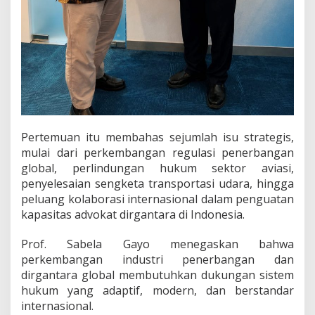
a
n
s
p
o
r
t
a
s
i
U
Pertemuan itu membahas sejumlah isu strategis,
d
mulai dari perkembangan regulasi penerbangan
a
global, perlindungan hukum sektor aviasi,
r
penyelesaian sengketa transportasi udara, hingga
a
peluang kolaborasi internasional dalam penguatan
kapasitas advokat dirgantara di Indonesia.
Prof. Sabela Gayo menegaskan bahwa
perkembangan industri penerbangan dan
dirgantara global membutuhkan dukungan sistem
hukum yang adaptif, modern, dan berstandar
internasional.