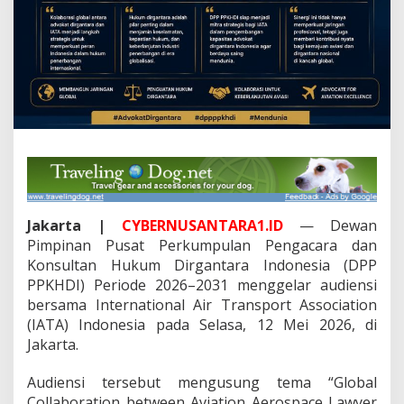
n
d
o
n
e
s
i
a
,
B
a
h
a
s
Jakarta |
CYBERNUSANTARA1.ID
— Dewan
K
Pimpinan Pusat Perkumpulan Pengacara dan
o
Konsultan Hukum Dirgantara Indonesia (DPP
l
a
PPKHDI) Periode 2026–2031 menggelar audiensi
b
bersama International Air Transport Association
o
(IATA) Indonesia pada Selasa, 12 Mei 2026, di
r
Jakarta.
a
s
i
Audiensi tersebut mengusung tema “Global
G
Collaboration between Aviation Aerospace Lawyer