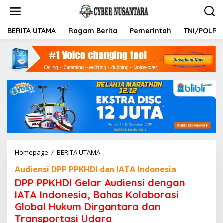
L
e
w
a
BERITA UTAMA
Ragam Berita
Pemerintah
TNI/POLRI
t
i
k
e
k
o
n
t
e
n
Homepage
/
BERITA UTAMA
D
P
Audiensi DPP PPKHDI dan IATA Indonesia
P
P
DPP PPKHDI Gelar Audiensi dengan
P
IATA Indonesia, Bahas Kolaborasi
K
Global Hukum Dirgantara dan
H
D
Transportasi Udara