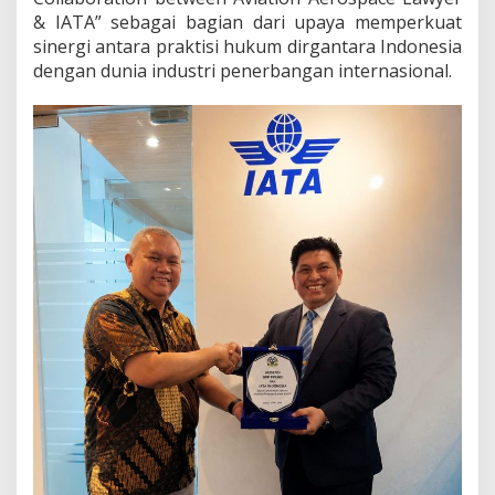
l
& IATA” sebagai bagian dari upaya memperkuat
o
sinergi antara praktisi hukum dirgantara Indonesia
b
a
dengan dunia industri penerbangan internasional.
l
H
u
k
u
m
D
i
r
g
a
n
t
a
r
a
d
a
n
T
r