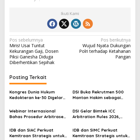
Ikuti Kami
N
Pos sebelumnya
Pos berikutnya
Miris! Usai Tuntut
Wujud Nyata Dukungan
a
Kekurangan Gaji, Dosen
Polri terhadap Ketahanan
v
Piksi Ganesha Diduga
Pangan
Diberhentikan Sepihak
i
g
Posting Terkait
a
s
Kongres Dunia Hukum
DSI Buka Rekrutmen 500
Kedokteran ke-30 Digelar
Mantan Hakim sebagai
i
di Belgia, Bahas Akses,
Arbiter, Perkuat
p
Inovasi, dan Tantangan
Penyelesaian Sengketa di
Webinar Internasional
DSI Gelar Bimtek ICC
Global Kesehatan
Indonesia
Bahas Prosedur Arbitrase
Arbitration Rules 2026,
o
Olahraga di CAS Lausanne,
Perkuat Kompetensi
s
Perkuat Wawasan Hukum
Praktisi Hukum Indonesia di
IDB dan SIAC Perkuat
IDB dan SIMC Perkuat
Olahraga Global
Kancah Internasional
Kemitraan Strategis untuk
Kemitraan Strategis untuk