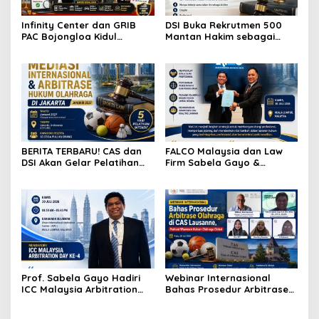
Infinity Center dan GRIB
DSI Buka Rekrutmen 500
PAC Bojongloa Kidul
Mantan Hakim sebagai
Dorong Literasi Keuangan,
Arbiter, Perkuat
Wujudkan Lingkungan
Penyelesaian Sengketa di
Tanpa Riba
Indonesia
BERITA TERBARU! CAS dan
FALCO Malaysia dan Law
DSI Akan Gelar Pelatihan
Firm Sabela Gayo &
Mediasi Internasional dan
Partners Resmi Jalin Kerja
Arbitrase Hukum Olahraga
Sama melalui Nota
di Jakarta
Kesepahaman
Prof. Sabela Gayo Hadiri
Webinar Internasional
ICC Malaysia Arbitration
Bahas Prosedur Arbitrase
Day ke-4 di AIAC Kuala
Olahraga di CAS Lausanne,
Lumpur
Perkuat Wawasan Hukum