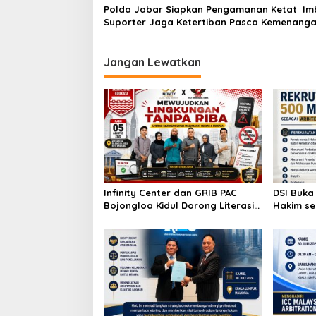
Polda Jabar Siapkan Pengamanan Ketat Im
Suporter Jaga Ketertiban Pasca Kemenang
Persib
Jangan Lewatkan
Infinity Center dan GRIB PAC
DSI Buka
Bojongloa Kidul Dorong Literasi
Hakim se
Keuangan, Wujudkan Lingkungan
Penyeles
Tanpa Riba
Indonesi