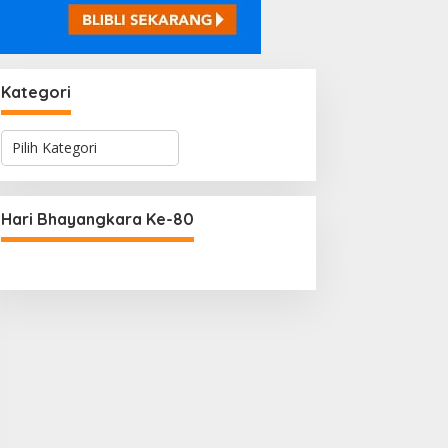
Kategori
K
a
t
e
g
Hari Bhayangkara Ke-80
o
r
i