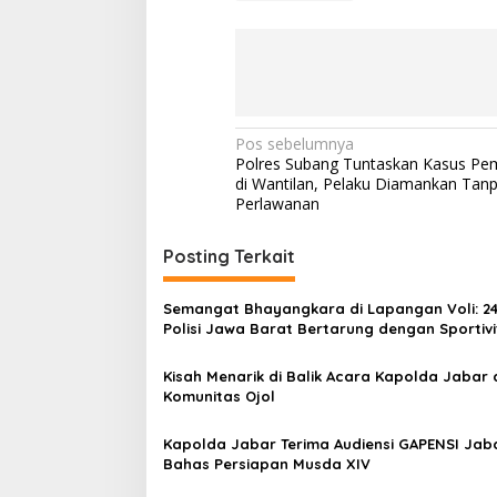
N
Pos sebelumnya
Polres Subang Tuntaskan Kasus P
a
di Wantilan, Pelaku Diamankan Tan
v
Perlawanan
i
Posting Terkait
g
a
Semangat Bhayangkara di Lapangan Voli: 24
s
Polisi Jawa Barat Bertarung dengan Sportivi
dan Integritas
i
Kisah Menarik di Balik Acara Kapolda Jabar
p
Komunitas Ojol
o
Kapolda Jabar Terima Audiensi GAPENSI Jab
s
Bahas Persiapan Musda XIV