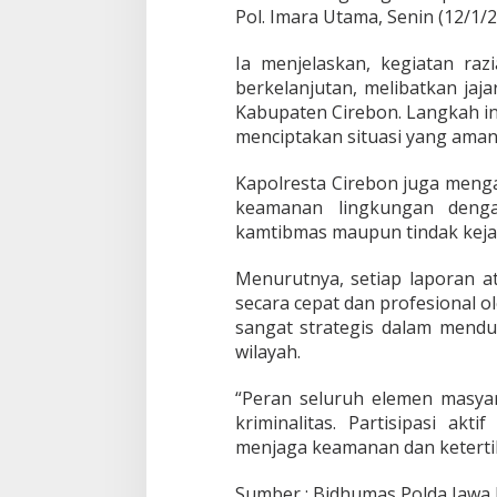
m
Pol. Imara Utama, Senin (12/1/2
t
i
Ia menjelaskan, kegiatan raz
b
berkelanjutan, melibatkan jaj
m
a
Kabupaten Cirebon. Langkah in
s
menciptakan situasi yang aman
Kapolresta Cirebon juga meng
keamanan lingkungan deng
kamtibmas maupun tindak kejaha
Menurutnya, setiap laporan a
secara cepat dan profesional ol
sangat strategis dalam mendu
wilayah.
“Peran seluruh elemen masyar
kriminalitas. Partisipasi akt
menjaga keamanan dan keterti
Sumber : Bidhumas Polda Jawa 