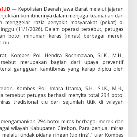
1.ID
— Kepolisian Daerah Jawa Barat melalui jajaran
nunjukkan komitmennya dalam menjaga keamanan dan
n menggelar razia penyakit masyarakat (pekat) di
inggu (11/1/2026). Dalam operasi tersebut, petugas
an botol minuman keras (miras) berbagai merek,
 ciu.
at, Kombes Pol. Hendra Rochmawan, S.I.K., M.H.,
ersebut merupakan bagian dari upaya preventif
tensi gangguan kamtibmas yang kerap dipicu oleh
ebon, Kombes Pol. Imara Utama, S.H., S.I.K., M.H.,
 tersebut petugas berhasil menyita total 294 botol
as tradisional ciu dari sejumlah titik di wilayah
sil mengamankan 294 botol miras berbagai merek dan
rbagai wilayah Kabupaten Cirebon. Para penjual miras
melalui tindak pidana ringan (tipiring),” ujar Kombes