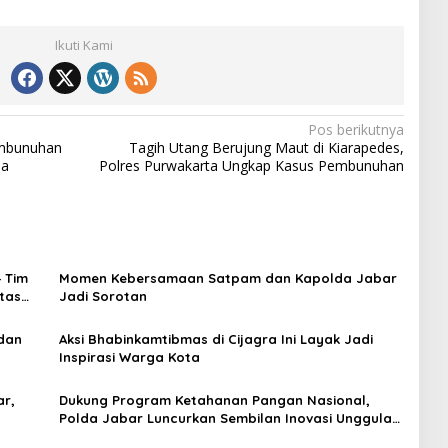
Ikuti Kami
Pos berikutnya
embunuhan
Tagih Utang Berujung Maut di Kiarapedes,
pa
Polres Purwakarta Ungkap Kasus Pembunuhan
 Tim
Momen Kebersamaan Satpam dan Kapolda Jabar
tas
Jadi Sorotan
 dan
Aksi Bhabinkamtibmas di Cijagra Ini Layak Jadi
Inspirasi Warga Kota
ar,
Dukung Program Ketahanan Pangan Nasional,
Polda Jabar Luncurkan Sembilan Inovasi Unggulan
untuk Petani