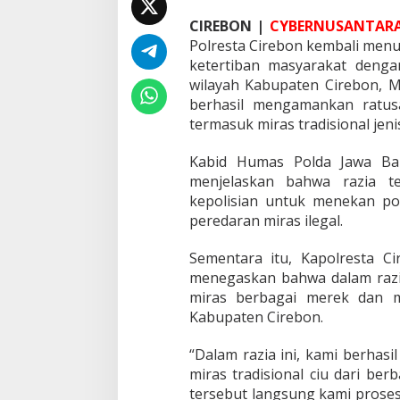
a
t
CIREBON |
CYBERNUSANTARA
,
Polresta Cirebon kembali me
T
ketertiban masyarakat denga
e
wilayah Kabupaten Cirebon, M
g
a
berhasil mengamankan ratus
s
termasuk miras tradisional jenis
k
a
Kabid Humas Polda Jawa Bar
n
menjelaskan bahwa razia t
K
o
kepolisian untuk menekan po
m
peredaran miras ilegal.
i
t
Sementara itu, Kapolresta Cir
m
menegaskan bahwa dalam razia
e
n
miras berbagai merek dan mir
J
Kabupaten Cirebon.
a
g
“Dalam razia ini, kami berha
a
miras tradisional ciu dari be
K
a
tersebut langsung kami proses 