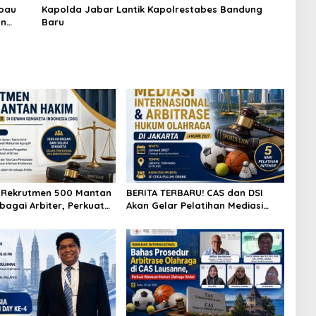
bau
Kapolda Jabar Lantik Kapolrestabes Bandung
an
Baru
 Rekrutmen 500 Mantan
BERITA TERBARU! CAS dan DSI
bagai Arbiter, Perkuat
Akan Gelar Pelatihan Mediasi
aian Sengketa di
Internasional dan Arbitrase
a
Hukum Olahraga di Jakarta