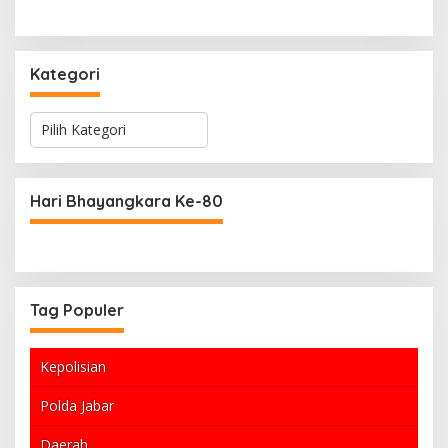
Kategori
K
a
t
e
g
Hari Bhayangkara Ke-80
o
r
i
Tag Populer
Kepolisian
Polda Jabar
Daerah