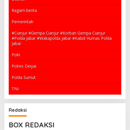
Ragam berita
Pemerintah
#Cianjur #Gempa Cianjur #Korban Gempa Cianjur
#Polda Jabar #Wakapolda Jabar #Kabid Humas Polda
Jabar
Polri
Polres Deiyai
Polda Sumut
TNI
Redaksi
BOX REDAKSI