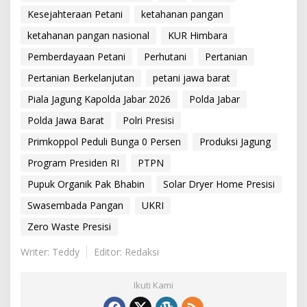
Kesejahteraan Petani
ketahanan pangan
ketahanan pangan nasional
KUR Himbara
Pemberdayaan Petani
Perhutani
Pertanian
Pertanian Berkelanjutan
petani jawa barat
Piala Jagung Kapolda Jabar 2026
Polda Jabar
Polda Jawa Barat
Polri Presisi
Primkoppol Peduli Bunga 0 Persen
Produksi Jagung
Program Presiden RI
PTPN
Pupuk Organik Pak Bhabin
Solar Dryer Home Presisi
Swasembada Pangan
UKRI
Zero Waste Presisi
Writer: Teddy
Editor: Redaksi
Ikuti Kami