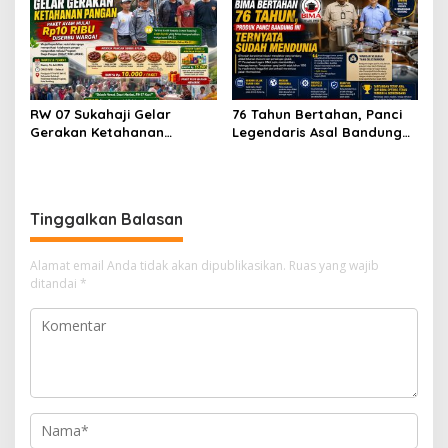
Profesionalisme
RW 07 Sukahaji Gelar
76 Tahun Bertahan, Panci
Gerakan Ketahanan
Legendaris Asal Bandung
Pangan, Paket Ayam Mulai
Ini Ternyata Sudah
Rp10 Ribu Disambut
Menembus Pasar Dunia
Antusias Warga
Tinggalkan Balasan
Alamat email Anda tidak akan dipublikasikan.
Ruas yang wajib
ditandai
*