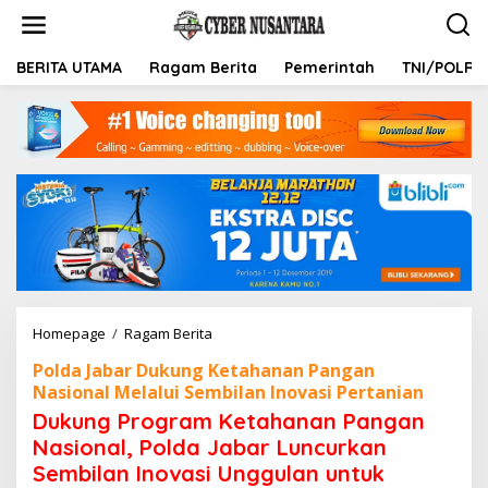
L
e
w
a
BERITA UTAMA
Ragam Berita
Pemerintah
TNI/POLRI
t
i
k
e
k
o
n
t
e
n
Homepage
/
Ragam Berita
D
u
Polda Jabar Dukung Ketahanan Pangan
k
Nasional Melalui Sembilan Inovasi Pertanian
u
n
Dukung Program Ketahanan Pangan
g
Nasional, Polda Jabar Luncurkan
P
Sembilan Inovasi Unggulan untuk
r