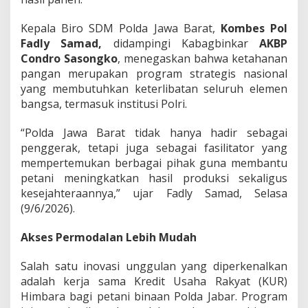
m
b
Kepala Biro SDM Polda Jawa Barat,
Kombes Pol
i
l
Fadly Samad,
didampingi Kabagbinkar
AKBP
a
Condro Sasongko
, menegaskan bahwa ketahanan
n
pangan merupakan program strategis nasional
I
yang membutuhkan keterlibatan seluruh elemen
n
bangsa, termasuk institusi Polri.
o
v
a
“Polda Jawa Barat tidak hanya hadir sebagai
s
penggerak, tetapi juga sebagai fasilitator yang
i
mempertemukan berbagai pihak guna membantu
U
petani meningkatkan hasil produksi sekaligus
n
g
kesejahteraannya,” ujar Fadly Samad, Selasa
g
(9/6/2026).
u
l
Akses Permodalan Lebih Mudah
a
n
u
Salah satu inovasi unggulan yang diperkenalkan
n
adalah kerja sama Kredit Usaha Rakyat (KUR)
t
Himbara bagi petani binaan Polda Jabar. Program
u