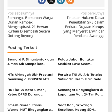
N
Pos sebelumnya
Pos berikutnya
Semangat Berkurban Warga
Tinjauan Hukum: Dasar
a
Durian Rampak
Penerbitan SP3 dalam
v
Menginspirasi, 21 Hewan
Perkara Dugaan Korupsi
Kurban Disembelih Secara
yang Menyeret Erwin dan
i
Gotong Royong
Rendiana Awangga
g
Posting Terkait
a
s
Bernard P. Simanjuntak dan
Polda Jabar Bongkar
i
Alman Adi Sampaikan
Sindikat Love Scam
p
Ucapan Selamat HUT ke-58
Berkedok Investasi Kripto,
kepada Wakapolri Komjen
Kerugian Korban
MTs Al-Inayah Ukir Prestasi
Perwira TNI AU Aris Toteles
o
Pol. Dedi Prasetyo
Diperkirakan Capai Rp4,8
Gemilang di PORSENI MTs
Sufiuddin Resmi Raih Gelar
Miliar
s
Kota Bandung, Raih Enam
Doktor di Unpad
Gelar Juara dan Siap
HUT ke-25 Kota Cimahi,
Semangat Bhayangkara di
Berlaga di Tingkat Jawa
Ketua DPRD Dorong
Lapangan Voli: 24 Tim Polisi
Barat
Penghargaan Nyata bagi
Jawa Barat Bertarung
Para Pejuang dan Pendiri
dengan Sportivitas dan
Smesh-Smesh Panas
Saat Banyak Warga
Kota
Integritas
Warnai HUT Bhayangkara
Kesulitan, Kabag SDM