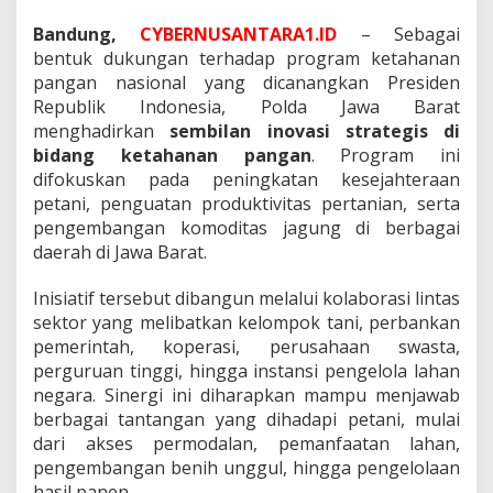
n
a
Bandung,
CYBERNUSANTARA1.ID
– Sebagai
l
bentuk dukungan terhadap program ketahanan
,
pangan nasional yang dicanangkan Presiden
P
o
Republik Indonesia, Polda Jawa Barat
l
menghadirkan
sembilan inovasi strategis di
d
bidang ketahanan pangan
. Program ini
a
difokuskan pada peningkatan kesejahteraan
J
petani, penguatan produktivitas pertanian, serta
a
b
pengembangan komoditas jagung di berbagai
a
daerah di Jawa Barat.
r
L
Inisiatif tersebut dibangun melalui kolaborasi lintas
u
sektor yang melibatkan kelompok tani, perbankan
n
c
pemerintah, koperasi, perusahaan swasta,
u
perguruan tinggi, hingga instansi pengelola lahan
r
negara. Sinergi ini diharapkan mampu menjawab
k
berbagai tantangan yang dihadapi petani, mulai
a
n
dari akses permodalan, pemanfaatan lahan,
S
pengembangan benih unggul, hingga pengelolaan
e
hasil panen.