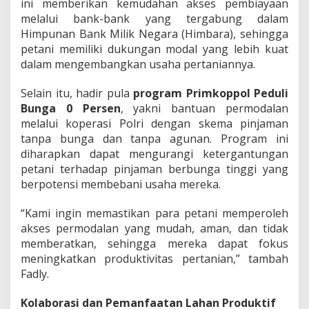
ini memberikan kemudahan akses pembiayaan
k
melalui bank-bank yang tergabung dalam
P
e
Himpunan Bank Milik Negara (Himbara), sehingga
t
petani memiliki dukungan modal yang lebih kuat
a
dalam mengembangkan usaha pertaniannya.
n
i
Selain itu, hadir pula
program Primkoppol Peduli
Bunga 0 Persen
, yakni bantuan permodalan
melalui koperasi Polri dengan skema pinjaman
tanpa bunga dan tanpa agunan. Program ini
diharapkan dapat mengurangi ketergantungan
petani terhadap pinjaman berbunga tinggi yang
berpotensi membebani usaha mereka.
“Kami ingin memastikan para petani memperoleh
akses permodalan yang mudah, aman, dan tidak
memberatkan, sehingga mereka dapat fokus
meningkatkan produktivitas pertanian,” tambah
Fadly.
Kolaborasi dan Pemanfaatan Lahan Produktif