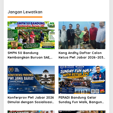
ke-80, Turnamen Voli Polda
Polrestabes Bandung Hadir
Jabar Resmi Dimulai
Membawa Harapan Lewat
Bantuan Pangan
Jangan Lewatkan
SMPN 50 Bandung
Kang Andhy Daftar Calon
Kembangkan Buruan SAE,
Ketua PWI Jabar 2026–2031,
Raih Apresiasi Anggota DPR
Usung Kesejahteraan
RI Komisi X
Wartawan hingga Peluang
Karier Internasional
Konferprov PWI Jabar 2026
PERADI Bandung Gelar
Dimulai dengan Sosialisasi
Sunday Fun Walk, Bangun
Tahap I, Panitia Tekankan
Kebersamaan dan Perkuat
Transparansi dan
Integritas Advokat