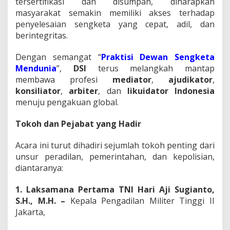
tersertifikasi dan disumpah, diharapkan
masyarakat semakin memiliki akses terhadap
penyelesaian sengketa yang cepat, adil, dan
berintegritas.
Dengan semangat “
Praktisi Dewan Sengketa
Mendunia
”,
DSI
terus melangkah mantap
membawa profesi
mediator
,
ajudikator
,
konsiliator
,
arbiter
, dan
likuidator Indonesia
menuju pengakuan global.
Tokoh dan Pejabat yang Hadir
Acara ini turut dihadiri sejumlah tokoh penting dari
unsur peradilan, pemerintahan, dan kepolisian,
diantaranya:
1. Laksamana Pertama TNI Hari Aji Sugianto,
S.H., M.H. –
Kepala Pengadilan Militer Tinggi II
Jakarta,