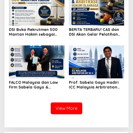
Teknologi
DSI Buka Rekrutmen 500
BERITA TERBARU! CAS dan
Mantan Hakim sebagai
DSI Akan Gelar Pelatihan
Arbiter, Perkuat
Mediasi Internasional dan
Penyelesaian Sengketa di
Arbitrase Hukum Olahraga
Indonesia
di Jakarta
FALCO Malaysia dan Law
Prof. Sabela Gayo Hadiri
Firm Sabela Gayo &
ICC Malaysia Arbitration
Partners Resmi Jalin Kerja
Day ke-4 di AIAC Kuala
Sama melalui Nota
Lumpur
Kesepahaman
View More