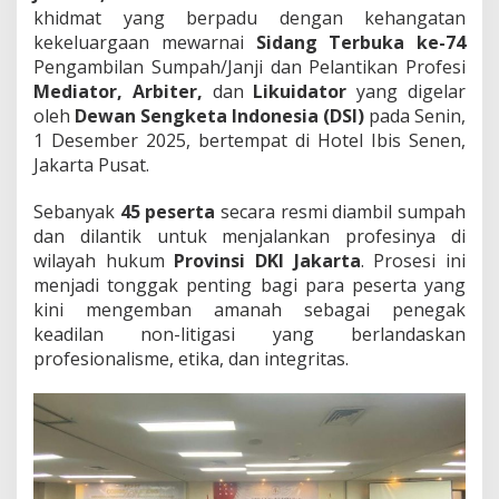
r
khidmat yang berpadu dengan kehangatan
S
kekeluargaan mewarnai
Sidang Terbuka ke-74
i
Pengambilan Sumpah/Janji dan Pelantikan Profesi
d
a
Mediator, Arbiter,
dan
Likuidator
yang digelar
n
oleh
Dewan Sengketa Indonesia (DSI)
pada Senin,
g
1 Desember 2025, bertempat di Hotel Ibis Senen,
T
Jakarta Pusat.
e
r
b
Sebanyak
45 peserta
secara resmi diambil sumpah
u
dan dilantik untuk menjalankan profesinya di
k
wilayah hukum
Provinsi DKI Jakarta
. Prosesi ini
a
menjadi tonggak penting bagi para peserta yang
k
kini mengemban amanah sebagai penegak
e
-
keadilan non-litigasi yang berlandaskan
7
profesionalisme, etika, dan integritas.
4
,
L
a
n
t
i