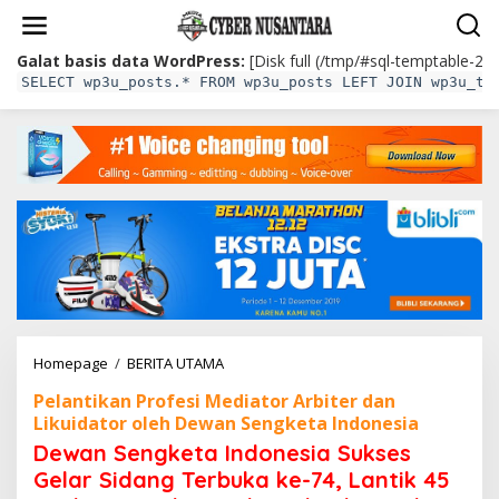
L
e
w
Galat basis data WordPress:
[Disk full (/tmp/#sql-temptable-2e
a
SELECT wp3u_posts.* FROM wp3u_posts LEFT JOIN wp3u_te
t
i
k
e
k
o
n
t
e
n
Homepage
/
BERITA UTAMA
D
e
Pelantikan Profesi Mediator Arbiter dan
w
Likuidator oleh Dewan Sengketa Indonesia
a
n
Dewan Sengketa Indonesia Sukses
S
Gelar Sidang Terbuka ke-74, Lantik 45
e