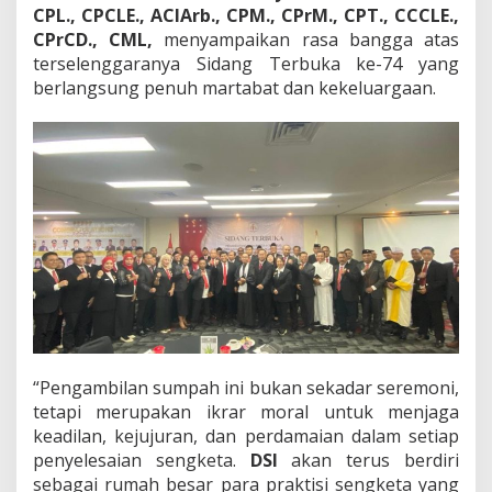
k
CPL., CPCLE., ACIArb., CPM., CPrM., CPT., CCCLE.,
u
CPrCD., CML,
menyampaikan rasa bangga atas
i
terselenggaranya Sidang Terbuka ke-74 yang
d
berlangsung penuh martabat dan kekeluargaan.
a
t
o
r
d
i
J
a
k
a
r
t
a
“Pengambilan sumpah ini bukan sekadar seremoni,
tetapi merupakan ikrar moral untuk menjaga
keadilan, kejujuran, dan perdamaian dalam setiap
penyelesaian sengketa.
DSI
akan terus berdiri
sebagai rumah besar para praktisi sengketa yang