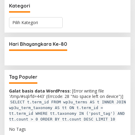
Kategori
K
a
t
e
g
Hari Bhayangkara Ke-80
o
r
i
Tag Populer
Galat basis data WordPress:
[Error writing file
'/tmp/#sql/fd=443' (Errcode: 28 "No space left on device")]
SELECT t.term_id FROM wp3u_terms AS t INNER JOIN
wp3u_term_taxonomy AS tt ON t.term_id =
tt.term_id WHERE tt.taxonomy IN ('post_tag') AND
tt.count > 0 ORDER BY tt.count DESC LIMIT 10
No Tags