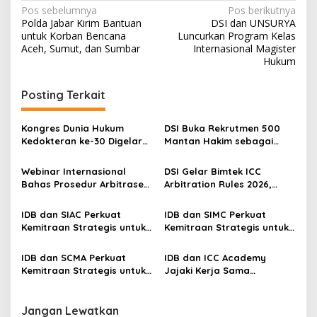
N
Pos sebelumnya
Pos berikutnya
Polda Jabar Kirim Bantuan
DSI dan UNSURYA
a
untuk Korban Bencana
Luncurkan Program Kelas
v
Aceh, Sumut, dan Sumbar
Internasional Magister
Hukum
i
g
Posting Terkait
a
s
Kongres Dunia Hukum
DSI Buka Rekrutmen 500
Kedokteran ke-30 Digelar
Mantan Hakim sebagai
i
di Belgia, Bahas Akses,
Arbiter, Perkuat
p
Inovasi, dan Tantangan
Penyelesaian Sengketa di
Webinar Internasional
DSI Gelar Bimtek ICC
Global Kesehatan
Indonesia
Bahas Prosedur Arbitrase
Arbitration Rules 2026,
o
Olahraga di CAS Lausanne,
Perkuat Kompetensi
s
Perkuat Wawasan Hukum
Praktisi Hukum Indonesia di
IDB dan SIAC Perkuat
IDB dan SIMC Perkuat
Olahraga Global
Kancah Internasional
Kemitraan Strategis untuk
Kemitraan Strategis untuk
Pengembangan Arbitrase
Penyelesaian Sengketa
Internasional
Komersial Internasional
IDB dan SCMA Perkuat
IDB dan ICC Academy
Kemitraan Strategis untuk
Jajaki Kerja Sama
Penyelesaian Sengketa
Strategis, Perkuat
Maritim Internasional
Kompetensi Penyelesaian
Sengketa Internasional
Jangan Lewatkan