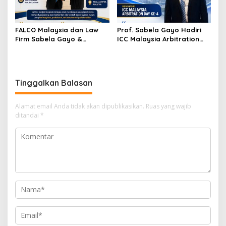
FALCO Malaysia dan Law
Prof. Sabela Gayo Hadiri
Firm Sabela Gayo &
ICC Malaysia Arbitration
Partners Resmi Jalin Kerja
Day ke-4 di AIAC Kuala
Sama melalui Nota
Lumpur
Kesepahaman
Tinggalkan Balasan
Alamat email Anda tidak akan dipublikasikan.
Ruas yang wajib
ditandai
*