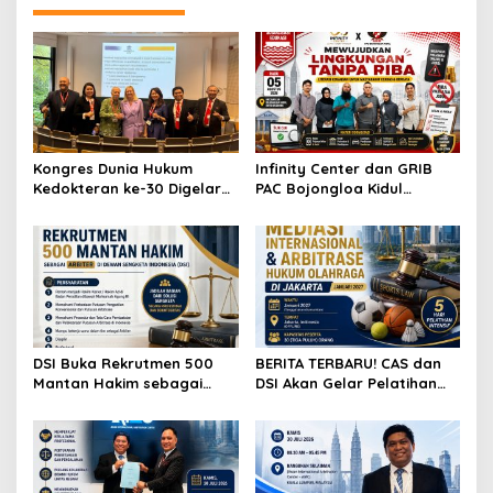
Kongres Dunia Hukum
Infinity Center dan GRIB
Kedokteran ke-30 Digelar
PAC Bojongloa Kidul
di Antwerp, Bahas
Dorong Literasi Keuangan,
Tantangan Hukum
Wujudkan Lingkungan
Kesehatan di Era AI dan
Tanpa Riba
Teknologi
DSI Buka Rekrutmen 500
BERITA TERBARU! CAS dan
Mantan Hakim sebagai
DSI Akan Gelar Pelatihan
Arbiter, Perkuat
Mediasi Internasional dan
Penyelesaian Sengketa di
Arbitrase Hukum Olahraga
Indonesia
di Jakarta