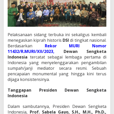
k
4
5
M
e
d
i
Pelaksanaan sidang terbuka ini sekaligus kembali
a
t
menegaskan kiprah historis
DSI
di tingkat nasional.
o
Berdasarkan
Rekor MURI Nomor
r
11432/R.MURI/XII/2023,
Dewan Sengketa
,
Indonesia
tercatat sebagai lembaga pertama di
A
r
Indonesia yang menyelenggarakan pengambilan
b
sumpah/janji mediator secara resmi. Sebuah
i
pencapaian monumental yang hingga kini terus
t
dijaga konsistensinya.
e
r
,
Tanggapan Presiden Dewan Sengketa
d
Indonesia
a
n
Dalam sambutannya, Presiden Dewan Sengketa
L
Indonesia,
Prof. Sabela Gayo, S.H., M.H., Ph.D.,
i