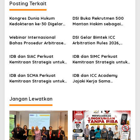
g
Posting Terkait
a
s
Kongres Dunia Hukum
DSI Buka Rekrutmen 500
Kedokteran ke-30 Digelar
Mantan Hakim sebagai
i
di Belgia, Bahas Akses,
Arbiter, Perkuat
p
Inovasi, dan Tantangan
Penyelesaian Sengketa di
Webinar Internasional
DSI Gelar Bimtek ICC
Global Kesehatan
Indonesia
Bahas Prosedur Arbitrase
Arbitration Rules 2026,
o
Olahraga di CAS Lausanne,
Perkuat Kompetensi
s
Perkuat Wawasan Hukum
Praktisi Hukum Indonesia di
IDB dan SIAC Perkuat
IDB dan SIMC Perkuat
Olahraga Global
Kancah Internasional
Kemitraan Strategis untuk
Kemitraan Strategis untuk
Pengembangan Arbitrase
Penyelesaian Sengketa
Internasional
Komersial Internasional
IDB dan SCMA Perkuat
IDB dan ICC Academy
Kemitraan Strategis untuk
Jajaki Kerja Sama
Penyelesaian Sengketa
Strategis, Perkuat
Maritim Internasional
Kompetensi Penyelesaian
Sengketa Internasional
Jangan Lewatkan