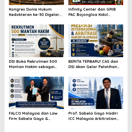
Kongres Dunia Hukum
Infinity Center dan GRIB
Kedokteran ke-30 Digelar
PAC Bojongloa Kidul
di Antwerp, Bahas
Dorong Literasi Keuangan,
Tantangan Hukum
Wujudkan Lingkungan
Kesehatan di Era AI dan
Tanpa Riba
Teknologi
DSI Buka Rekrutmen 500
BERITA TERBARU! CAS dan
Mantan Hakim sebagai
DSI Akan Gelar Pelatihan
Arbiter, Perkuat
Mediasi Internasional dan
Penyelesaian Sengketa di
Arbitrase Hukum Olahraga
Indonesia
di Jakarta
FALCO Malaysia dan Law
Prof. Sabela Gayo Hadiri
Firm Sabela Gayo &
ICC Malaysia Arbitration
Partners Resmi Jalin Kerja
Day ke-4 di AIAC Kuala
Sama melalui Nota
Lumpur