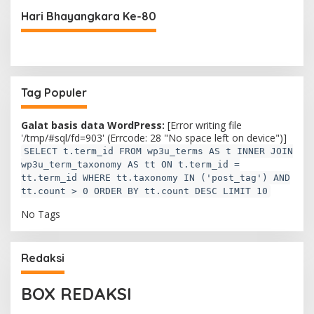
g
Hari Bhayangkara Ke-80
o
r
i
Tag Populer
Galat basis data WordPress:
[Error writing file
'/tmp/#sql/fd=903' (Errcode: 28 "No space left on device")]
SELECT t.term_id FROM wp3u_terms AS t INNER JOIN
wp3u_term_taxonomy AS tt ON t.term_id =
tt.term_id WHERE tt.taxonomy IN ('post_tag') AND
tt.count > 0 ORDER BY tt.count DESC LIMIT 10
No Tags
Redaksi
BOX REDAKSI