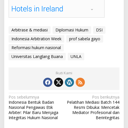
Arbitrase & mediasi
Diplomasi Hukum
DSI
Indonesia Arbitration Week
prof sabela gayo
Reformasi hukum nasional
Universitas Langlang Buana
UNLA
Ikuti Kami
N
Pos sebelumnya
Pos berikutnya
Indonesia Bentuk Badan
Pelatihan Mediasi Batch 144
a
Nasional Pengawas Etik
Resmi Dibuka: Mencetak
v
Arbiter: Pilar Baru Menjaga
Mediator Profesional dan
Integritas Hukum Nasional
Berintegritas
i