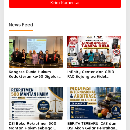
News Feed
Kongres Dunia Hukum
Infinity Center dan GRIB
Kedokteran ke-30 Digelar
PAC Bojongloa Kidul
di Antwerp, Bahas
Dorong Literasi Keuangan,
Tantangan Hukum
Wujudkan Lingkungan
Kesehatan di Era AI dan
Tanpa Riba
Teknologi
DSI Buka Rekrutmen 500
BERITA TERBARU! CAS dan
Mantan Hakim sebagai
DSI Akan Gelar Pelatihan