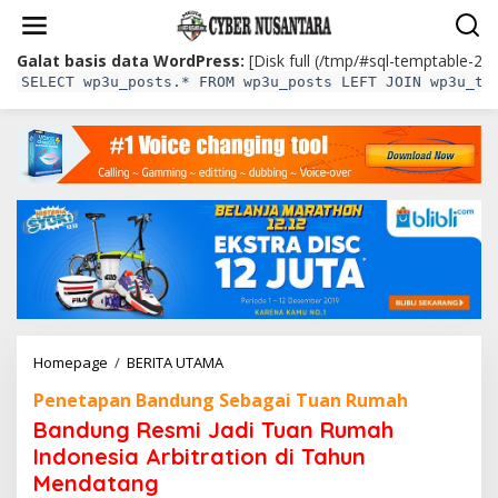
L
e
w
Galat basis data WordPress:
[Disk full (/tmp/#sql-temptable-2e
a
SELECT wp3u_posts.* FROM wp3u_posts LEFT JOIN wp3u_te
t
i
k
e
k
o
n
t
e
n
Homepage
/
BERITA UTAMA
B
a
Penetapan Bandung Sebagai Tuan Rumah
n
d
Bandung Resmi Jadi Tuan Rumah
u
Indonesia Arbitration di Tahun
n
Mendatang
g