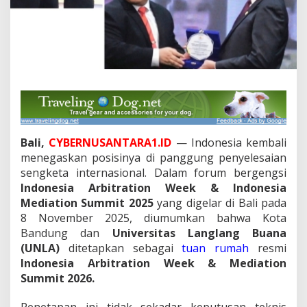
i
a
A
r
b
i
t
r
a
t
i
o
Bali,
CYBERNUSANTARA1.ID
— Indonesia kembali
n
menegaskan posisinya di panggung penyelesaian
d
sengketa internasional. Dalam forum bergengsi
i
Indonesia Arbitration Week & Indonesia
T
Mediation Summit 2025
yang digelar di Bali pada
a
h
8 November 2025, diumumkan bahwa Kota
u
Bandung dan
Universitas Langlang Buana
n
(UNLA)
ditetapkan sebagai
tuan rumah
resmi
M
Indonesia Arbitration Week & Mediation
e
n
Summit 2026.
d
a
Penetapan ini tidak sekadar keputusan teknis