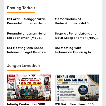
g
Posting Terkait
a
s
DSI Akan Selenggarakan
Memorandum of
i
Penandatanganan Nota
Understanding (MoU)
p
Kesepahaman dengan
antara Indonesia Dispute
Organisation of Islamic
Board (IDB) & Good
Penandatanganan Nota
Segera : Penandatanganan
o
Cooperation
Governance (CPG)
Kesepahaman (MoU)
Nota Kesepahaman (MoU)
Mediation Centre
s
Tanzania Institute Of
Tanzania Institute Of
Arbitrators ( TIArb) &
Arbitrators ( TIArb) &
DSI Meeting with Korea –
DSI Meeting With
Indonesia Dispute Board
Indonesia Dispute Board (
Indonesia Legal Business
Indonesian Embassy In
(IDB)
IDB)
Advisory Keumseong Law
Seoul Korea
Firm, Seoul Republic of
Korea
Jangan Lewatkan
Infinity Center dan GRIB
DSI Buka Rekrutmen 500