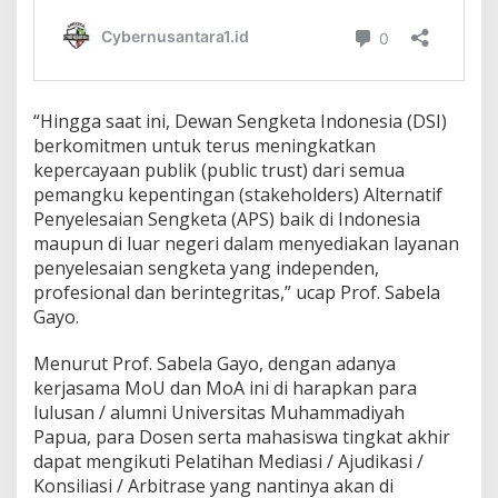
d
o
n
e
s
i
“Hingga saat ini, Dewan Sengketa Indonesia (DSI)
a
berkomitmen untuk terus meningkatkan
(
kepercayaan publik (public trust) dari semua
D
S
pemangku kepentingan (stakeholders) Alternatif
I
Penyelesaian Sengketa (APS) baik di Indonesia
)
maupun di luar negeri dalam menyediakan layanan
penyelesaian sengketa yang independen,
profesional dan berintegritas,” ucap Prof. Sabela
Gayo.
Menurut Prof. Sabela Gayo, dengan adanya
kerjasama MoU dan MoA ini di harapkan para
lulusan / alumni Universitas Muhammadiyah
Papua, para Dosen serta mahasiswa tingkat akhir
dapat mengikuti Pelatihan Mediasi / Ajudikasi /
Konsiliasi / Arbitrase yang nantinya akan di