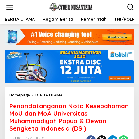
L
e
w
a
BERITA UTAMA
Ragam Berita
Pemerintah
TNI/POLRI
t
i
k
e
k
o
n
t
e
n
Homepage
/
BERITA UTAMA
P
e
Penandatanganan Nota Kesepahaman
n
a
MoU dan MoA Universitas
n
Muhammadiyah Papua & Dewan
d
Sengketa Indonesia (DSI)
a
t
Redaksi
29 April 2024