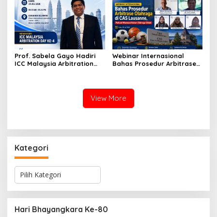
di Jakarta
Kesepahaman
Prof. Sabela Gayo Hadiri
Webinar Internasional
ICC Malaysia Arbitration
Bahas Prosedur Arbitrase
Day ke-4 di AIAC Kuala
Olahraga di CAS Lausanne,
Lumpur
Perkuat Wawasan Hukum
Olahraga Global
View More
Kategori
K
a
t
e
g
Hari Bhayangkara Ke-80
o