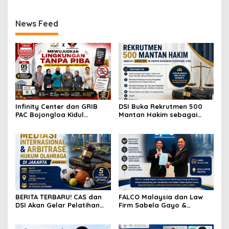
News Feed
Infinity Center dan GRIB
DSI Buka Rekrutmen 500
PAC Bojongloa Kidul
Mantan Hakim sebagai
Dorong Literasi Keuangan,
Arbiter, Perkuat
Wujudkan Lingkungan
Penyelesaian Sengketa di
Tanpa Riba
Indonesia
BERITA TERBARU! CAS dan
FALCO Malaysia dan Law
DSI Akan Gelar Pelatihan
Firm Sabela Gayo &
Mediasi Internasional dan
Partners Resmi Jalin Kerja
Arbitrase Hukum Olahraga
Sama melalui Nota