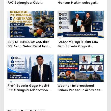
PAC Bojongloa Kidul
Mantan Hakim sebagai
Dorong Literasi Keuangan,
Arbiter, Perkuat
Wujudkan Lingkungan
Penyelesaian Sengketa di
Tanpa Riba
Indonesia
BERITA TERBARU! CAS dan
FALCO Malaysia dan Law
DSI Akan Gelar Pelatihan
Firm Sabela Gayo &
Mediasi Internasional dan
Partners Resmi Jalin Kerja
Arbitrase Hukum Olahraga
Sama melalui Nota
di Jakarta
Kesepahaman
Prof. Sabela Gayo Hadiri
Webinar Internasional
ICC Malaysia Arbitration
Bahas Prosedur Arbitrase
Day ke-4 di AIAC Kuala
Olahraga di CAS Lausanne,
Lumpur
Perkuat Wawasan Hukum
Olahraga Global