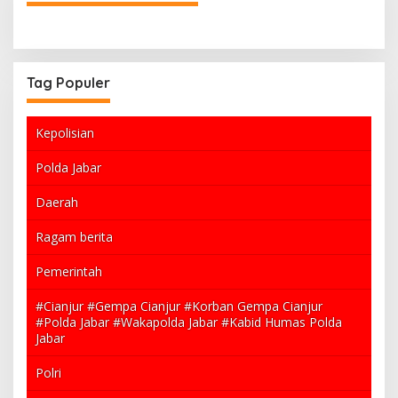
r
i
Tag Populer
Kepolisian
Polda Jabar
Daerah
Ragam berita
Pemerintah
#Cianjur #Gempa Cianjur #Korban Gempa Cianjur
#Polda Jabar #Wakapolda Jabar #Kabid Humas Polda
Jabar
Polri