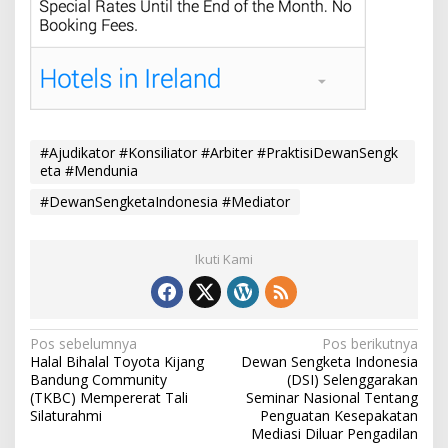
#Ajudikator #Konsiliator #Arbiter #PraktisiDewanSengk
eta #Mendunia
#DewanSengketaIndonesia #Mediator
Ikuti Kami
N
Pos sebelumnya
Pos berikutnya
Halal Bihalal Toyota Kijang
Dewan Sengketa Indonesia
a
Bandung Community
(DSI) Selenggarakan
v
(TKBC) Mempererat Tali
Seminar Nasional Tentang
Silaturahmi
Penguatan Kesepakatan
i
Mediasi Diluar Pengadilan