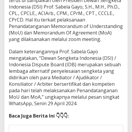
terus di sampaikan oleh Presiden Dewan Sengketa
d
Indonesia (DSI) Prof. Sabela Gayo, S.H., M.H., Ph.D.,
a
n
CPL., CPCLE., ACIArb., CPM., CPrM., CPT., CCCLE.,
M
CPrCD. Hal itu terkait pelaksanaan
o
Penandatanganan Memorandum of Understanding
A
(MoU) dan Memorandum Of Agreement (MoA)
U
n
yang dilaksanakan melalui zoom meeting.
i
v
Dalam keterangannya Prof. Sabela Gayo
e
mengatakan, “Dewan Sengketa Indonesia (DSI) /
r
Indonesia Dispute Board (IDB) merupakan sebuah
s
i
lembaga alternatif penyelesaian sengketa yang
t
didirikan oleh para Mediator / Ajudikator /
a
Konsiliator / Arbiter bersertifikat dan kompeten
s
pada hari telah melaksanakan Penandatanganan
M
MoU dan MoA,” ungkapnya melalui pesan singkat
u
h
WhatsApp, Senin 29 April 2024.
a
m
Baca Juga Berita Ini 👇👇👇:
m
a
d