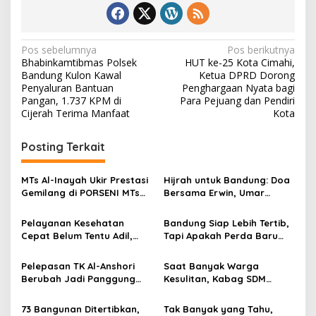
N
Pos sebelumnya
Pos berikutnya
Bhabinkamtibmas Polsek
HUT ke-25 Kota Cimahi,
a
Bandung Kulon Kawal
Ketua DPRD Dorong
v
Penyaluran Bantuan
Penghargaan Nyata bagi
Pangan, 1.737 KPM di
Para Pejuang dan Pendiri
i
Cijerah Terima Manfaat
Kota
g
Posting Terkait
a
s
MTs Al-Inayah Ukir Prestasi
Hijrah untuk Bandung: Doa
i
Gemilang di PORSENI MTs
Bersama Erwin, Umar
p
Kota Bandung, Raih Enam
Komarudin dan RPABI
Gelar Juara dan Siap
Gaungkan Persaudaraan
Pelayanan Kesehatan
Bandung Siap Lebih Tertib,
o
Berlaga di Tingkat Jawa
Menuju Kota yang Lebih
Cepat Belum Tentu Adil,
Tapi Apakah Perda Baru
Barat
Berkah
s
DPRD Bandung Soroti
Mampu Menjawab
Antrean dan Kesenjangan
Persoalan Klasik Kota?
Pelepasan TK Al-Anshori
Saat Banyak Warga
Digital
Berubah Jadi Panggung
Kesulitan, Kabag SDM
Cinta Budaya Indonesia,40
Polrestabes Bandung Hadir
Siswa Tampil Memukau
Membawa Harapan Lewat
73 Bangunan Ditertibkan,
Tak Banyak yang Tahu,