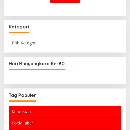
Kategori
K
a
t
e
g
Hari Bhayangkara Ke-80
o
r
i
Tag Populer
Kepolisian
Polda Jabar