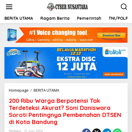
L
e
w
a
BERITA UTAMA
Ragam Berita
Pemerintah
TNI/POLRI
t
i
k
e
k
o
n
t
e
n
Homepage
/
BERITA UTAMA
2
0
200 Ribu Warga Berpotensi Tak
0
R
Terdeteksi Akurat? Soni Daniswara
i
Soroti Pentingnya Pembenahan DTSEN
b
di Kota Bandung
u
W
Redaksi
21 Juni 2026