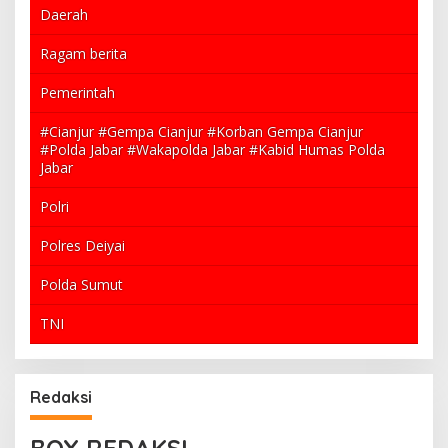
Daerah
Ragam berita
Pemerintah
#Cianjur #Gempa Cianjur #Korban Gempa Cianjur
#Polda Jabar #Wakapolda Jabar #Kabid Humas Polda
Jabar
Polri
Polres Deiyai
Polda Sumut
TNI
Redaksi