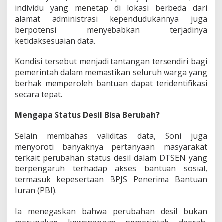
S
individu yang menetap di lokasi berbeda dari
E
alamat administrasi kependudukannya juga
N
berpotensi menyebabkan terjadinya
d
ketidaksesuaian data.
i
K
o
Kondisi tersebut menjadi tantangan tersendiri bagi
t
pemerintah dalam memastikan seluruh warga yang
a
berhak memperoleh bantuan dapat teridentifikasi
B
secara tepat.
a
n
d
Mengapa Status Desil Bisa Berubah?
u
n
Selain membahas validitas data, Soni juga
g
menyoroti banyaknya pertanyaan masyarakat
terkait perubahan status desil dalam DTSEN yang
berpengaruh terhadap akses bantuan sosial,
termasuk kepesertaan BPJS Penerima Bantuan
Iuran (PBI).
Ia menegaskan bahwa perubahan desil bukan
merupakan kewenangan pemerintah daerah,