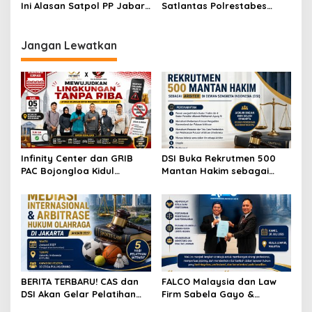
Bantuan Pangan
Ini Alasan Satpol PP Jabar
Satlantas Polrestabes
Turun ke Pasirkoja
Bandung Turut Kawal
Ketahanan Pangan
Jangan Lewatkan
Infinity Center dan GRIB
DSI Buka Rekrutmen 500
PAC Bojongloa Kidul
Mantan Hakim sebagai
Dorong Literasi Keuangan,
Arbiter, Perkuat
Wujudkan Lingkungan
Penyelesaian Sengketa di
Tanpa Riba
Indonesia
BERITA TERBARU! CAS dan
FALCO Malaysia dan Law
DSI Akan Gelar Pelatihan
Firm Sabela Gayo &
Mediasi Internasional dan
Partners Resmi Jalin Kerja