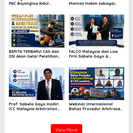
PAC Bojongloa Kidul
Mantan Hakim sebagai
Dorong Literasi Keuangan,
Arbiter, Perkuat
Wujudkan Lingkungan
Penyelesaian Sengketa di
Tanpa Riba
Indonesia
BERITA TERBARU! CAS dan
FALCO Malaysia dan Law
DSI Akan Gelar Pelatihan
Firm Sabela Gayo &
Mediasi Internasional dan
Partners Resmi Jalin Kerja
Arbitrase Hukum Olahraga
Sama melalui Nota
di Jakarta
Kesepahaman
Prof. Sabela Gayo Hadiri
Webinar Internasional
ICC Malaysia Arbitration
Bahas Prosedur Arbitrase
Day ke-4 di AIAC Kuala
Olahraga di CAS Lausanne,
Lumpur
Perkuat Wawasan Hukum
Olahraga Global
View More