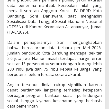
s
data penerima manfaat. Persoalan inilah yang
i
A
menjadi sorotan Anggota Komisi IV DPRD Kota
k
Bandung, Soni Daniswara, saat menghadiri
u
Sosialisasi Data Tunggal Sosial Ekonomi Nasional
r
(DTSEN) di Kantor Kecamatan Astanaanyar, Jumat
a
(19/6/2026).
t
?
S
Dalam pemaparannya, Soni mengungkapkan
o
bahwa berdasarkan data terbaru per Mei 2026,
n
jumlah penduduk Kota Bandung mencapai sekitar
i
2,6 juta jiwa. Namun, masih terdapat margin error
D
a
sekitar 13 persen atau setara dengan kurang lebih
n
200 ribu jiwa dan 75 ribu kepala keluarga yang
i
berpotensi belum terdata secara akurat.
s
w
Angka tersebut dinilai cukup signifikan karena
a
r
dapat berdampak langsung terhadap ketepatan
a
berbagai program bantuan sosial, perlindungan
S
sosial, hingga layanan kesehatan yang berbasis
o
data pemerintah.
r