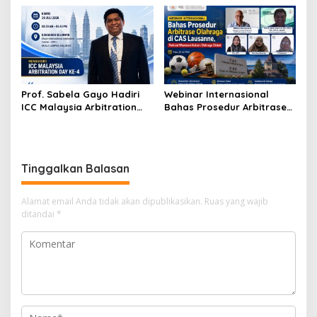
Arbitrase Hukum Olahraga
Sama melalui Nota
di Jakarta
Kesepahaman
Prof. Sabela Gayo Hadiri
Webinar Internasional
ICC Malaysia Arbitration
Bahas Prosedur Arbitrase
Day ke-4 di AIAC Kuala
Olahraga di CAS Lausanne,
Lumpur
Perkuat Wawasan Hukum
Olahraga Global
Tinggalkan Balasan
Alamat email Anda tidak akan dipublikasikan.
Ruas yang wajib
ditandai
*