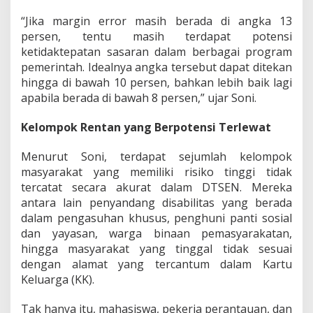
o
t
“Jika margin error masih berada di angka 13
i
persen, tentu masih terdapat potensi
P
ketidaktepatan sasaran dalam berbagai program
e
pemerintah. Idealnya angka tersebut dapat ditekan
n
t
hingga di bawah 10 persen, bahkan lebih baik lagi
i
apabila berada di bawah 8 persen,” ujar Soni.
n
g
Kelompok Rentan yang Berpotensi Terlewat
n
y
Menurut Soni, terdapat sejumlah kelompok
a
P
masyarakat yang memiliki risiko tinggi tidak
e
tercatat secara akurat dalam DTSEN. Mereka
m
antara lain penyandang disabilitas yang berada
b
dalam pengasuhan khusus, penghuni panti sosial
e
n
dan yayasan, warga binaan pemasyarakatan,
a
hingga masyarakat yang tinggal tidak sesuai
h
dengan alamat yang tercantum dalam Kartu
a
Keluarga (KK).
n
D
T
Tak hanya itu, mahasiswa, pekerja perantauan, dan