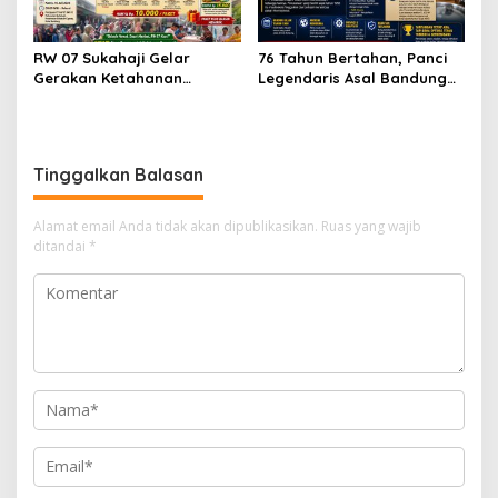
RW 07 Sukahaji Gelar
76 Tahun Bertahan, Panci
Gerakan Ketahanan
Legendaris Asal Bandung
Pangan, Paket Ayam Mulai
Ini Ternyata Sudah
Rp10 Ribu Disambut
Menembus Pasar Dunia
Antusias Warga
Tinggalkan Balasan
Alamat email Anda tidak akan dipublikasikan.
Ruas yang wajib
ditandai
*