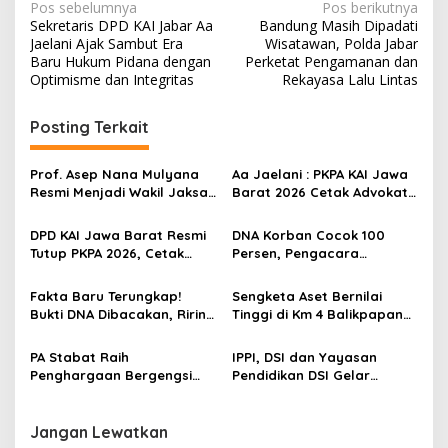
N
Pos sebelumnya
Pos berikutnya
Sekretaris DPD KAI Jabar Aa
Bandung Masih Dipadati
a
Jaelani Ajak Sambut Era
Wisatawan, Polda Jabar
v
Baru Hukum Pidana dengan
Perketat Pengamanan dan
Optimisme dan Integritas
Rekayasa Lalu Lintas
i
g
Posting Terkait
a
s
Prof. Asep Nana Mulyana
Aa Jaelani : PKPA KAI Jawa
Resmi Menjadi Wakil Jaksa
Barat 2026 Cetak Advokat
i
Agung RI, PAD Serukan
Profesional
p
Semangat “Ti Asep Ku Asep
DPD KAI Jawa Barat Resmi
DNA Korban Cocok 100
Keur Indonesia
Tutup PKPA 2026, Cetak
Persen, Pengacara
o
Calon Advokat Profesional
Keluarga Korban Yakin
s
Berintegritas Hadapi
Kebenaran Segera
Fakta Baru Terungkap!
Sengketa Aset Bernilai
Tantangan Hukum Modern
Terungkap
Bukti DNA Dibacakan, Ririn
Tinggi di Km 4 Balikpapan
Tetap Bantah Rekaman
Belum Beralih, Meski Sudah
CCTV
Inkrah
PA Stabat Raih
IPPI, DSI dan Yayasan
Penghargaan Bergengsi
Pendidikan DSI Gelar
dari Dewan Sengketa
Pelatihan Mediasi Batch
Indonesia
155, Perkuat Kompetensi
Mediator di Era
Jangan Lewatkan
Penyelesaian Sengketa