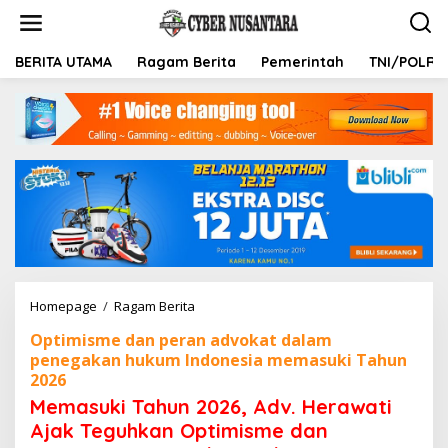
L
e
w
a
BERITA UTAMA
Ragam Berita
Pemerintah
TNI/POLRI
t
i
k
e
k
o
n
t
e
n
Homepage
/
Ragam Berita
M
e
Optimisme dan peran advokat dalam
m
penegakan hukum Indonesia memasuki Tahun
a
2026
s
u
Memasuki Tahun 2026, Adv. Herawati
k
Ajak Teguhkan Optimisme dan
i