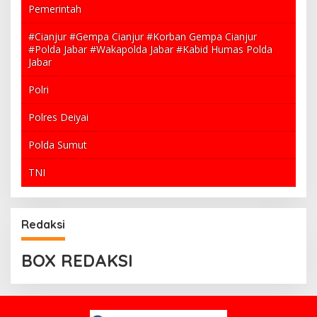
Pemerintah
#Cianjur #Gempa Cianjur #Korban Gempa Cianjur
#Polda Jabar #Wakapolda Jabar #Kabid Humas Polda
Jabar
Polri
Polres Deiyai
Polda Sumut
TNI
Redaksi
BOX REDAKSI