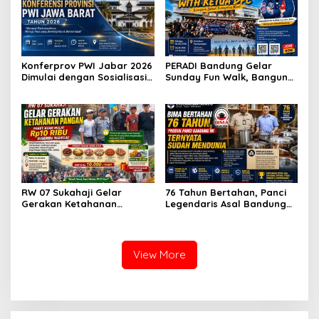
Konferprov PWI Jabar 2026
PERADI Bandung Gelar
Dimulai dengan Sosialisasi
Sunday Fun Walk, Bangun
Tahap I, Panitia Tekankan
Kebersamaan dan Perkuat
Transparansi dan
Integritas Advokat
Profesionalisme
RW 07 Sukahaji Gelar
76 Tahun Bertahan, Panci
Gerakan Ketahanan
Legendaris Asal Bandung
Pangan, Paket Ayam Mulai
Ini Ternyata Sudah
Rp10 Ribu Disambut
Menembus Pasar Dunia
Antusias Warga
View More