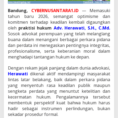
g
r
Bandung,
CYBERNUSANTARA1.ID
— Memasuki
i
tahun baru 2026, semangat optimisme dan
t
a
komitmen terhadap keadilan kembali digaungkan
s
oleh
praktisi hukum
Adv. Herawati, S.H., C.Md.
P
Sosok advokat perempuan yang telah melanglang
e
buana dalam menangani berbagai perkara pidana
n
e
dan perdata ini menegaskan pentingnya integritas,
g
profesionalisme, serta keberanian moral dalam
a
menghadapi tantangan hukum ke depan.
k
a
Dengan rekam jejak panjang dalam dunia advokasi,
n
H
Herawati
dikenal aktif mendampingi masyarakat
u
lintas latar belakang, baik dalam perkara pidana
k
yang menyentuh rasa keadilan publik maupun
u
sengketa perdata yang menuntut ketelitian dan
m
kecermatan hukum. Pengalamannya tersebut
membentuk perspektif kuat bahwa hukum harus
hadir sebagai instrumen perlindungan, bukan
sekadar prosedur formal.