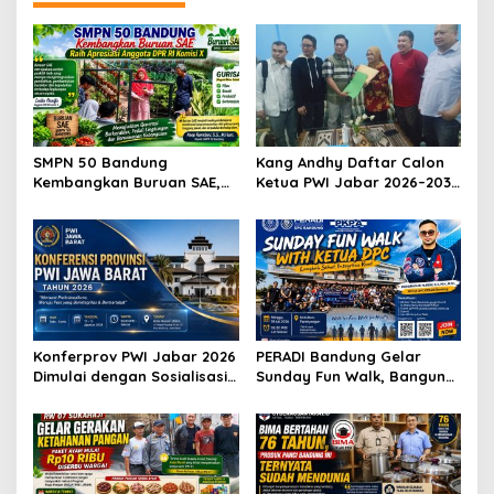
Modern
SMPN 50 Bandung
Kang Andhy Daftar Calon
Kembangkan Buruan SAE,
Ketua PWI Jabar 2026–2031,
Raih Apresiasi Anggota DPR
Usung Kesejahteraan
RI Komisi X
Wartawan hingga Peluang
Karier Internasional
Konferprov PWI Jabar 2026
PERADI Bandung Gelar
Dimulai dengan Sosialisasi
Sunday Fun Walk, Bangun
Tahap I, Panitia Tekankan
Kebersamaan dan Perkuat
Transparansi dan
Integritas Advokat
Profesionalisme