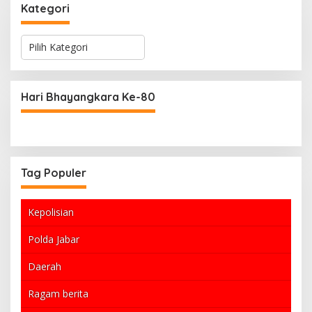
Kategori
K
a
t
e
g
Hari Bhayangkara Ke-80
o
r
i
Tag Populer
Kepolisian
Polda Jabar
Daerah
Ragam berita