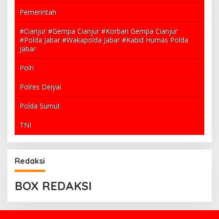
Pemerintah
#Cianjur #Gempa Cianjur #Korban Gempa Cianjur
#Polda Jabar #Wakapolda Jabar #Kabid Humas Polda
Jabar
Polri
Polres Deiyai
Polda Sumut
TNI
Redaksi
BOX REDAKSI