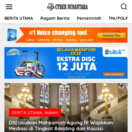
L
e
w
a
BERITA UTAMA
Ragam Berita
Pemerintah
TNI/POLRI
t
i
k
e
k
o
n
t
e
n
BERITA UTAMA
,
Hukum
DSI Usulkan Mahkamah Agung RI Wajibkan
Mediasi di Tingkat Banding dan Kasasi