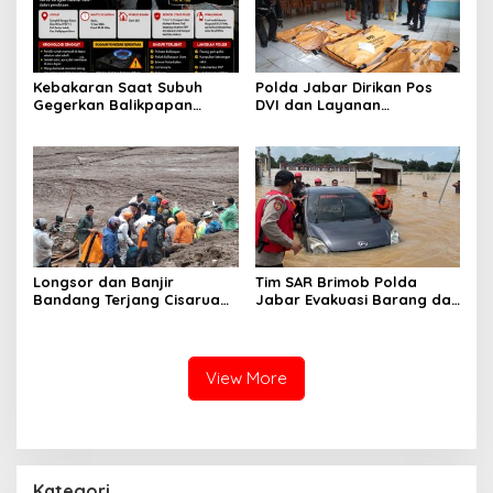
Kebakaran Saat Subuh
Polda Jabar Dirikan Pos
Gegerkan Balikpapan
DVI dan Layanan
Utara, Polisi Sigap
Kesehatan untuk Percepat
Amankan Lokasi dan
Identifikasi Korban
Lakukan Penyelidikan
Bencana di Pasirlangu
Longsor dan Banjir
Tim SAR Brimob Polda
Bandang Terjang Cisarua
Jabar Evakuasi Barang dan
KBB, 4 Orang Tewas dan
Kendaraan Warga
Puluhan Rumah Tertimbun
Terdampak Banjir di
Subang
View More
Kategori