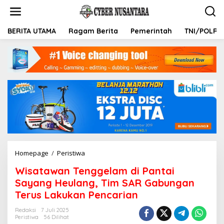
L
e
w
a
BERITA UTAMA
Ragam Berita
Pemerintah
TNI/POLRI
t
i
k
e
k
o
n
t
e
n
Homepage
/
Peristiwa
W
i
Wisatawan Tenggelam di Pantai
s
a
Sayang Heulang, Tim SAR Gabungan
t
Terus Lakukan Pencarian
a
w
Redaksi
7 Juli 2025
a
Peristiwa
56 Dilihat