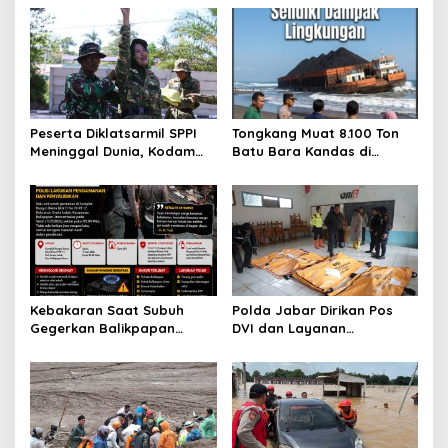
s
i
p
o
s
Peserta Diklatsarmil SPPI
Tongkang Muat 8.100 Ton
Meninggal Dunia, Kodam
Batu Bara Kandas di
VI/Mulawarman Ungkap
Pangandaran, Polisi Selidiki
Penyebab Berdasarkan
Dampak Lingkungan
Hasil Medis
Kebakaran Saat Subuh
Polda Jabar Dirikan Pos
Gegerkan Balikpapan
DVI dan Layanan
Utara, Polisi Sigap
Kesehatan untuk Percepat
Amankan Lokasi dan
Identifikasi Korban
Lakukan Penyelidikan
Bencana di Pasirlangu