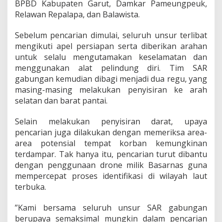
BPBD Kabupaten Garut, Damkar Pameungpeuk,
s
L
Relawan Repalapa, dan Balawista.
a
k
Sebelum pencarian dimulai, seluruh unsur terlibat
u
mengikuti apel persiapan serta diberikan arahan
k
untuk selalu mengutamakan keselamatan dan
a
n
menggunakan alat pelindung diri. Tim SAR
P
gabungan kemudian dibagi menjadi dua regu, yang
e
masing-masing melakukan penyisiran ke arah
n
selatan dan barat pantai.
c
a
r
Selain melakukan penyisiran darat, upaya
i
pencarian juga dilakukan dengan memeriksa area-
a
area potensial tempat korban kemungkinan
n
terdampar. Tak hanya itu, pencarian turut dibantu
dengan penggunaan drone milik Basarnas guna
mempercepat proses identifikasi di wilayah laut
terbuka.
”Kami bersama seluruh unsur SAR gabungan
berupaya semaksimal mungkin dalam pencarian