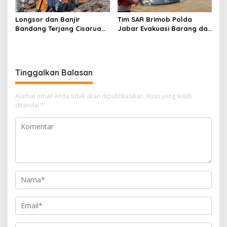
Longsor dan Banjir
Tim SAR Brimob Polda
Bandang Terjang Cisarua
Jabar Evakuasi Barang dan
KBB, 4 Orang Tewas dan
Kendaraan Warga
Puluhan Rumah Tertimbun
Terdampak Banjir di
Subang
Tinggalkan Balasan
Alamat email Anda tidak akan dipublikasikan.
Ruas yang wajib
ditandai
*