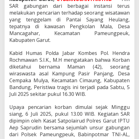
e
SAR gabungan dari berbagai instansi terus
u
melakukan pencarian terhadap seorang wisatawan
l
a
yang tenggelam di Pantai Sayang Heulang,
n
tepatnya di kawasan Pengkolan Mala, Desa
g
Mancagahar, Kecamatan Pameungpeuk,
,
Kabupaten Garut.
T
i
m
Kabid Humas Polda Jabar Kombes Pol. Hendra
S
Rochmawan S.I.K., M.H mengatakan bahwa Korban
A
diketahui bernama Maman (42), seorang
R
wiraswasta asal Kampung Pasir Panjang, Desa
G
a
Cempaka Mulya, Kecamatan Cimaung, Kabupaten
b
Bandung, Peristiwa tragis ini terjadi pada Sabtu, 5
u
Juli 2025 sekitar pukul 16.30 WIB.
n
g
Upaya pencarian korban dimulai sejak Minggu
a
n
siang, 6 Juli 2025, pukul 13.00 WIB. Kegiatan SAR
T
dipimpin oleh Kasat Satpolairud Polres Garut IPTU
e
Aep Saprudin bersama sejumlah unsur gabungan
r
dari Polsek Pameungpeuk, Babinpotmar TNI-AL,
u