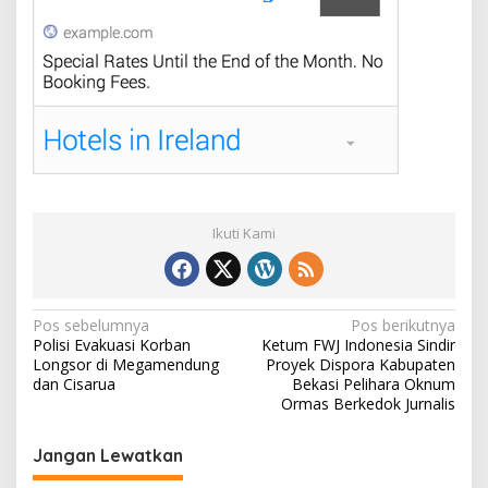
Ikuti Kami
N
Pos sebelumnya
Pos berikutnya
Polisi Evakuasi Korban
Ketum FWJ Indonesia Sindir
a
Longsor di Megamendung
Proyek Dispora Kabupaten
v
dan Cisarua
Bekasi Pelihara Oknum
Ormas Berkedok Jurnalis
i
g
Jangan Lewatkan
a