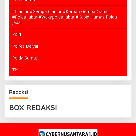
#Cianjur #Gempa Cianjur #Korban Gempa Cianjur
#Polda Jabar #Wakapolda Jabar #Kabid Humas Polda
Jabar
Polri
Polres Deiyai
Polda Sumut
TNI
Redaksi
BOX REDAKSI