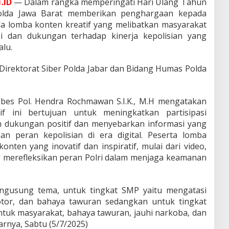
.ID
— Dalam rangka memperingati Hari Ulang Tahun
olda Jawa Barat memberikan penghargaan kepada
da lomba konten kreatif yang melibatkan masyarakat
si dan dukungan terhadap kinerja kepolisian yang
alu.
 Direktorat Siber Polda Jabar dan Bidang Humas Polda
bes Pol. Hendra Rochmawan S.I.K., M.H mengatakan
 ini bertujuan untuk meningkatkan partisipasi
 dukungan positif dan menyebarkan informasi yang
 peran kepolisian di era digital. Peserta lomba
en yang inovatif dan inspiratif, mulai dari video,
ng merefleksikan peran Polri dalam menjaga keamanan
engusung tema, untuk tingkat SMP yaitu mengatasi
otor, dan bahaya tawuran sedangkan untuk tingkat
tuk masyarakat, bahaya tawuran, jauhi narkoba, dan
jarnya, Sabtu (5/7/2025)