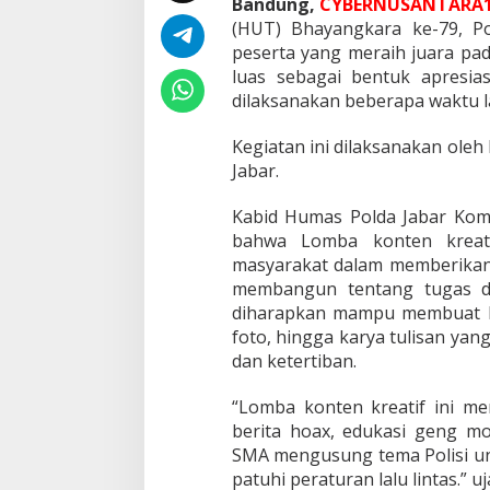
Bandung,
CYBERNUSANTARA1
a
(HUT) Bhayangkara ke-79, P
K
o
peserta yang meraih juara pa
n
luas sebagai bentuk apresia
t
dilaksanakan beberapa waktu l
e
n
Kegiatan ini dilaksanakan oleh
K
r
Jabar.
e
a
Kabid Humas Polda Jabar Kom
t
bahwa Lomba konten kreatif
i
masyarakat dalam memberikan
f
membangun tentang tugas dan
H
diharapkan mampu membuat kont
U
foto, hingga karya tulisan ya
T
dan ketertiban.
B
h
a
“Lomba konten kreatif ini m
y
berita hoax, edukasi geng m
a
SMA mengusung tema Polisi un
n
patuhi peraturan lalu lintas.” u
g