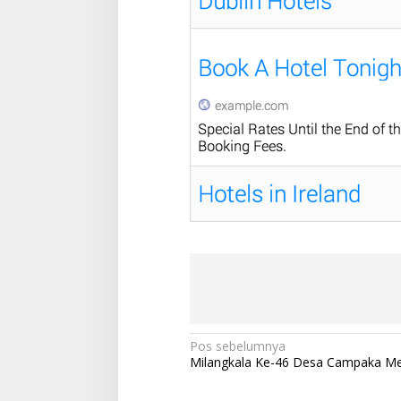
N
Pos sebelumnya
Milangkala Ke-46 Desa Campaka M
a
v