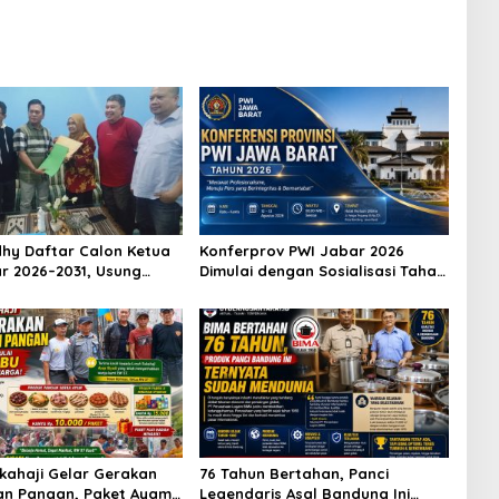
hy Daftar Calon Ketua
Konferprov PWI Jabar 2026
r 2026–2031, Usung
Dimulai dengan Sosialisasi Tahap
eraan Wartawan hingga
I, Panitia Tekankan Transparansi
Karier Internasional
dan Profesionalisme
kahaji Gelar Gerakan
76 Tahun Bertahan, Panci
an Pangan, Paket Ayam
Legendaris Asal Bandung Ini