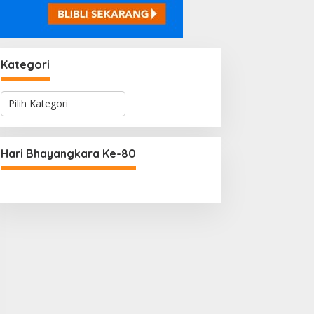
Kategori
K
a
t
e
g
Hari Bhayangkara Ke-80
o
r
i