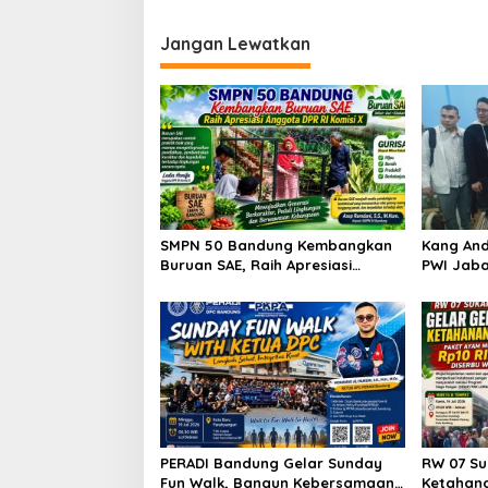
i
Jangan Lewatkan
g
a
s
i
p
o
s
SMPN 50 Bandung Kembangkan
Kang And
Buruan SAE, Raih Apresiasi
PWI Jaba
Anggota DPR RI Komisi X
Kesejaht
Peluang 
PERADI Bandung Gelar Sunday
RW 07 Su
Fun Walk, Bangun Kebersamaan
Ketahan