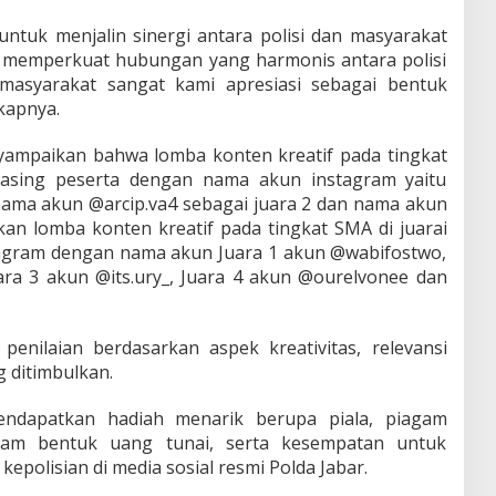
ntuk menjalin sinergi antara polisi dan masyarakat
us memperkuat hubungan yang harmonis antara polisi
 masyarakat sangat kami apresiasi sebagai bentuk
kapnya.
ampaikan bahwa lomba konten kreatif pada tingkat
masing peserta dengan nama akun instagram yaitu
nama akun @arcip.va4 sebagai juara 2 dan nama akun
kan lomba konten kreatif pada tingkat SMA di juarai
agram dengan nama akun Juara 1 akun @wabifostwo,
ara 3 akun @its.ury_, Juara 4 akun @ourelvonee dan
nilaian berdasarkan aspek kreativitas, relevansi
g ditimbulkan.
ndapatkan hadiah menarik berupa piala, piagam
lam bentuk uang tunai, serta kesempatan untuk
epolisian di media sosial resmi Polda Jabar.