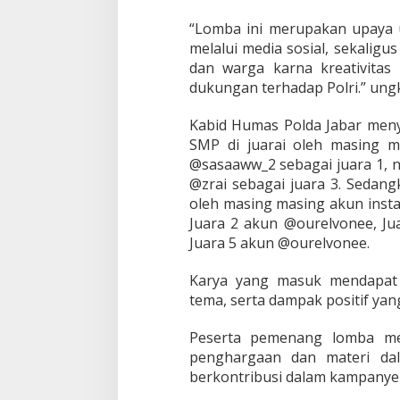
k
a
“Lomba ini merupakan upaya u
r
melalui media sosial, sekalig
a
dan warga karna kreativitas
k
dukungan terhadap Polri.” ung
e
7
9
Kabid Humas Polda Jabar meny
SMP di juarai oleh masing 
@sasaaww_2 sebagai juara 1, 
@zrai sebagai juara 3. Sedang
oleh masing masing akun inst
Juara 2 akun @ourelvonee, Ju
Juara 5 akun @ourelvonee.
Karya yang masuk mendapat pe
tema, serta dampak positif yan
Peserta pemenang lomba me
penghargaan dan materi da
berkontribusi dalam kampanye k