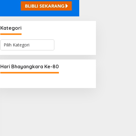
Kategori
K
a
t
e
g
Hari Bhayangkara Ke-80
o
r
i