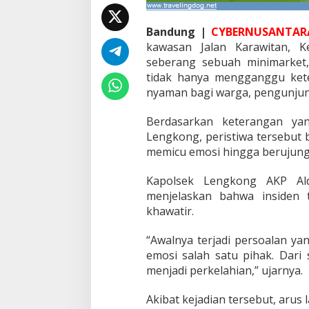
g
a
Bandung |
CYBERNUSANTARA
K
e
kawasan Jalan Karawitan, 
d
seberang sebuah minimarket, 
e
tidak hanya mengganggu kete
p
nyaman bagi warga, pengunjung,
a
n
k
Berdasarkan keterangan yan
a
Lengkong, peristiwa tersebut
n
memicu emosi hingga berujung
M
u
Kapolsek Lengkong AKP Al
s
y
menjelaskan bahwa insiden
a
khawatir.
w
a
“Awalnya terjadi persoalan ya
r
emosi salah satu pihak. Dari
a
h
menjadi perkelahian,” ujarnya.
Akibat kejadian tersebut, arus l