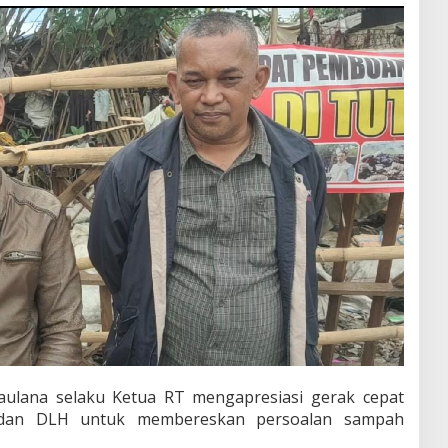
aulana selaku Ketua RT mengapresiasi gerak cepat
 dan DLH untuk membereskan persoalan sampah