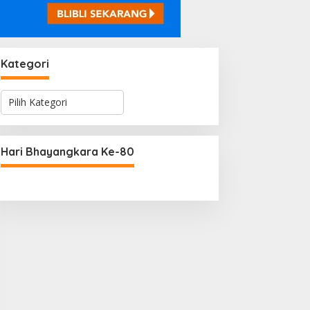
Kategori
K
a
t
e
g
Hari Bhayangkara Ke-80
o
r
i