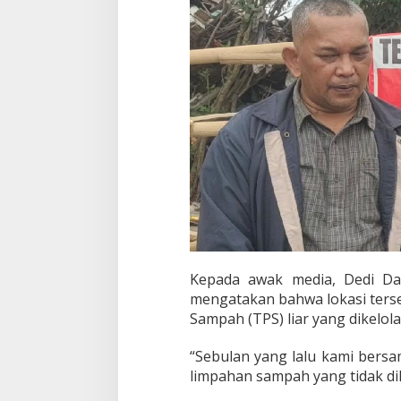
h
S
a
m
p
a
h
Kepada awak media, Dedi Da
mengatakan bahwa lokasi ter
Sampah (TPS) liar yang dikelol
“Sebulan yang lalu kami bersa
limpahan sampah yang tidak dik