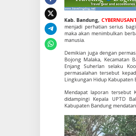
e
n
B
a
Kab. Bandung,
CYBERNUSANT
n
menjadi perhatian serius bagi
d
maka akan menimbulkan berba
u
manusia.
n
g
A
Demikian juga dengan permas
n
Bojong Malaka, Kecamatan B
t
Enjang Suherlan selaku Koo
i
permasalahan tersebut kepa
s
i
Lingkungan Hidup Kabupaten 
p
a
Mendapat laporan tersebut 
s
didampingi Kepala UPTD Bal
i
Kabupaten Bandung mendatangi
M
a
s
a
l
a