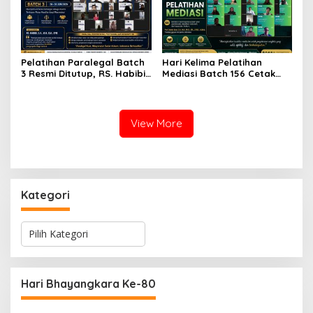
Pelatihan Paralegal Batch
Hari Kelima Pelatihan
3 Resmi Ditutup, RS. Habibi:
Mediasi Batch 156 Cetak
Paralegal Berintegritas
Mediator Profesional
Menjadi Garda Terdepan
Akses Keadilan Masyarakat
View More
Kategori
K
a
t
e
g
Hari Bhayangkara Ke-80
o
r