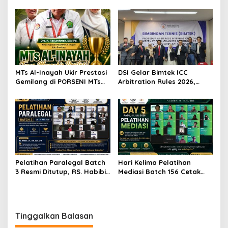
Mediasi Internasional dan
Olahraga di CAS Lausanne,
Arbitrase Hukum Olahraga
Perkuat Wawasan Hukum
di Jakarta
Olahraga Global
MTs Al-Inayah Ukir Prestasi
DSI Gelar Bimtek ICC
Gemilang di PORSENI MTs
Arbitration Rules 2026,
Kota Bandung, Raih Enam
Perkuat Kompetensi
Gelar Juara dan Siap
Praktisi Hukum Indonesia di
Berlaga di Tingkat Jawa
Kancah Internasional
Barat
Pelatihan Paralegal Batch
Hari Kelima Pelatihan
3 Resmi Ditutup, RS. Habibi:
Mediasi Batch 156 Cetak
Paralegal Berintegritas
Mediator Profesional
Menjadi Garda Terdepan
Akses Keadilan Masyarakat
Tinggalkan Balasan