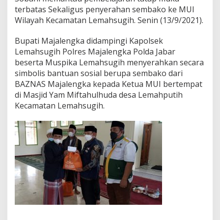
a
terbatas Sekaligus penyerahan sembako ke MUI
h
Wilayah Kecamatan Lemahsugih. Senin (13/9/2021).
k
a
n
Bupati Majalengka didampingi Kapolsek
B
Lemahsugih Polres Majalengka Polda Jabar
a
beserta Muspika Lemahsugih menyerahkan secara
n
simbolis bantuan sosial berupa sembako dari
s
o
BAZNAS Majalengka kepada Ketua MUI bertempat
s
di Masjid Yam Miftahulhuda desa Lemahputih
K
Kecamatan Lemahsugih.
e
p
a
d
a
M
U
I
D
i
t
e
n