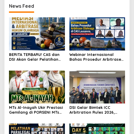
News Feed
BERITA TERBARU! CAS dan
Webinar Internasional
DSI Akan Gelar Pelatihan
Bahas Prosedur Arbitrase
Mediasi Internasional dan
Olahraga di CAS Lausanne,
Arbitrase Hukum Olahraga
Perkuat Wawasan Hukum
di Jakarta
Olahraga Global
MTs Al-Inayah Ukir Prestasi
DSI Gelar Bimtek ICC
Gemilang di PORSENI MTs
Arbitration Rules 2026,
Kota Bandung, Raih Enam
Perkuat Kompetensi
Gelar Juara dan Siap
Praktisi Hukum Indonesia di
Berlaga di Tingkat Jawa
Kancah Internasional
Barat