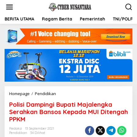
L
e
w
a
BERITA UTAMA
Ragam Berita
Pemerintah
TNI/POLRI
t
i
k
e
k
o
n
t
e
n
Homepage
/
Pendidikan
P
o
Polisi Dampingi Bupati Majalengka
l
i
Serahkan Bansos Kepada MUI Ditengah
s
PPKM
i
D
Redaksi
13 September 2021
a
Pendidikan
34 Dilihat