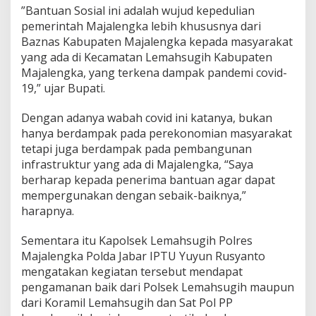
g
”Bantuan Sosial ini adalah wujud kepedulian
a
pemerintah Majalengka lebih khususnya dari
h
Baznas Kabupaten Majalengka kepada masyarakat
P
P
yang ada di Kecamatan Lemahsugih Kabupaten
K
Majalengka, yang terkena dampak pandemi covid-
M
19,” ujar Bupati.
Dengan adanya wabah covid ini katanya, bukan
hanya berdampak pada perekonomian masyarakat
tetapi juga berdampak pada pembangunan
infrastruktur yang ada di Majalengka, “Saya
berharap kepada penerima bantuan agar dapat
mempergunakan dengan sebaik-baiknya,”
harapnya.
Sementara itu Kapolsek Lemahsugih Polres
Majalengka Polda Jabar IPTU Yuyun Rusyanto
mengatakan kegiatan tersebut mendapat
pengamanan baik dari Polsek Lemahsugih maupun
dari Koramil Lemahsugih dan Sat Pol PP