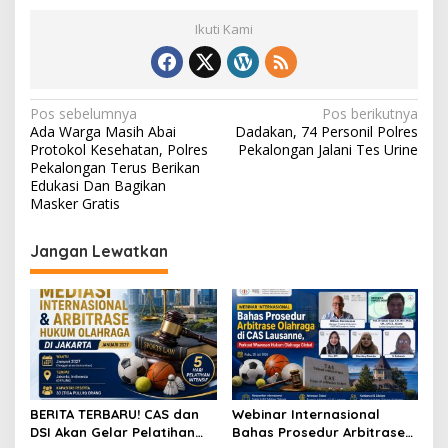
Ikuti Kami
N
Pos sebelumnya
Pos berikutnya
Ada Warga Masih Abai
Dadakan, 74 Personil Polres
a
Protokol Kesehatan, Polres
Pekalongan Jalani Tes Urine
v
Pekalongan Terus Berikan
Edukasi Dan Bagikan
i
Masker Gratis
g
Jangan Lewatkan
a
s
i
p
o
s
BERITA TERBARU! CAS dan
Webinar Internasional
DSI Akan Gelar Pelatihan
Bahas Prosedur Arbitrase