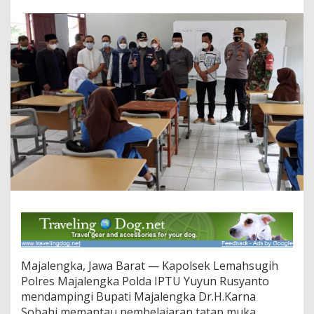
m
p
i
n
g
i
B
u
p
a
t
i
M
a
j
a
l
e
n
g
k
Majalengka, Jawa Barat — Kapolsek Lemahsugih
a
S
Polres Majalengka Polda IPTU Yuyun Rusyanto
e
mendampingi Bupati Majalengka Dr.H.Karna
r
Sobahi memantau pembelajaran tatap muka