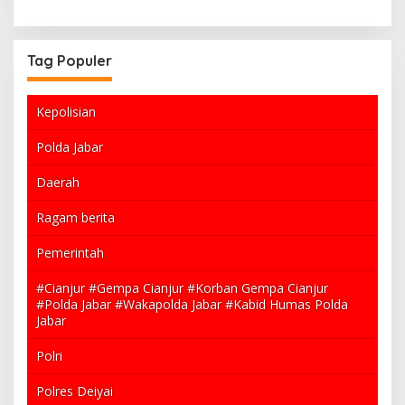
i
Tag Populer
Kepolisian
Polda Jabar
Daerah
Ragam berita
Pemerintah
#Cianjur #Gempa Cianjur #Korban Gempa Cianjur
#Polda Jabar #Wakapolda Jabar #Kabid Humas Polda
Jabar
Polri
Polres Deiyai