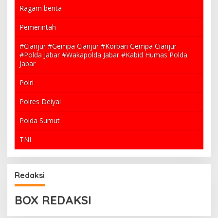
Ragam berita
Pemerintah
#Cianjur #Gempa Cianjur #Korban Gempa Cianjur
#Polda Jabar #Wakapolda Jabar #Kabid Humas Polda
Jabar
Polri
Polres Deiyai
Polda Sumut
TNI
Redaksi
BOX REDAKSI