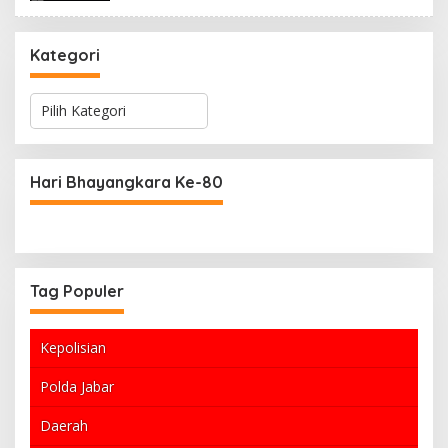
Kategori
K
a
t
e
g
Hari Bhayangkara Ke-80
o
r
i
Tag Populer
Kepolisian
Polda Jabar
Daerah