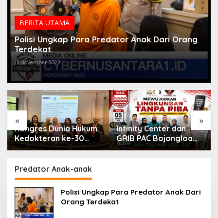
BERITA UTAMA
Polisi Ungkap Para Predator Anak Dari Orang
Terdekat
13 November 2022
«
»
nia Hukum
Infinity Center dan
DSI Buka Rekr
 ke-30
GRIB PAC Bojongloa
500 Mantan Ha
Antwerp,
Kidul Dorong Literasi
sebagai Arbiter
angan
Keuangan, Wujudkan
Perkuat Penyel
hatan di
Lingkungan Tanpa
Sengketa di In
Predator Anak-anak
Teknologi
Riba
Polisi Ungkap Para Predator Anak Dari
Orang Terdekat