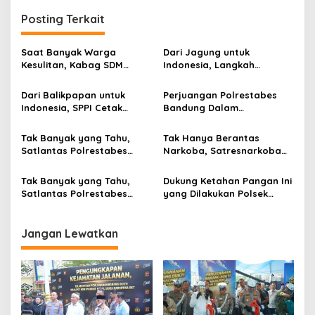
g
Posting Terkait
a
s
Saat Banyak Warga
Dari Jagung untuk
i
Kesulitan, Kabag SDM
Indonesia, Langkah
p
Polrestabes Bandung Hadir
Polrestabes Bandung Curi
Membawa Harapan Lewat
Perhatian
Dari Balikpapan untuk
Perjuangan Polrestabes
o
Bantuan Pangan
Indonesia, SPPI Cetak
Bandung Dalam
s
Generasi Pelopor
Mendukung Program
Ketahanan Nasional
Ketahanan Pangan
Tak Banyak yang Tahu,
Tak Hanya Berantas
Nasional
Satlantas Polrestabes
Narkoba, Satresnarkoba
Bandung Ikut Berjuang
Polrestabes Bandung Kini
Wujudkan Swasembada
Kawal Jagung Dukung Misi
Tak Banyak yang Tahu,
Dukung Ketahan Pangan Ini
Jagung Nasional
Nasional
Satlantas Polrestabes
yang Dilakukan Polsek
Bandung Turut Kawal
Astana Anyar Polrestabes
Ketahanan Pangan
Bandung
Jangan Lewatkan