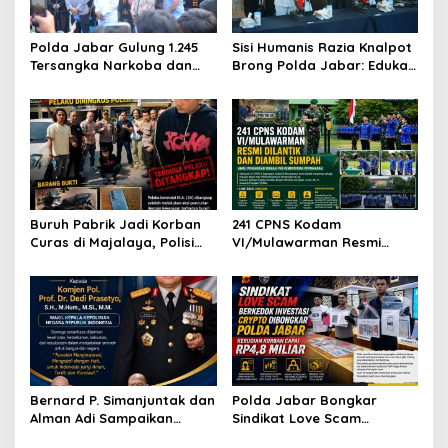
Polda Jabar Gulung 1.245
Sisi Humanis Razia Knalpot
Tersangka Narkoba dan
Brong Polda Jabar: Edukasi
Miras, Jutaan Obat Keras
Pengendara Hingga Ganti
Dimusnahkan
Knalpot Sukarela
Buruh Pabrik Jadi Korban
241 CPNS Kodam
Curas di Majalaya, Polisi
VI/Mulawarman Resmi
Ringkus Terduga Pelaku
Diambil Sumpah, Awali
Usai Buron
Pengabdian sebagai PNS
Kementerian Pertahanan
Bernard P. Simanjuntak dan
Polda Jabar Bongkar
Alman Adi Sampaikan
Sindikat Love Scam
Ucapan Selamat HUT ke-58
Berkedok Investasi Kripto,