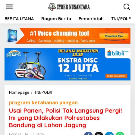
L
e
w
a
BERITA UTAMA
Ragam Berita
Pemerintah
TNI/POLRI
t
i
k
e
k
o
n
t
e
n
Homepage
/
TNI/POLRI
U
s
program ketahanan pangan
a
i
Usai Panen, Polisi Tak Langsung Pergi!
P
Ini yang Dilakukan Polrestabes
a
Bandung di Lahan Jagung
n
e
Redaksi
14 Juni 2026