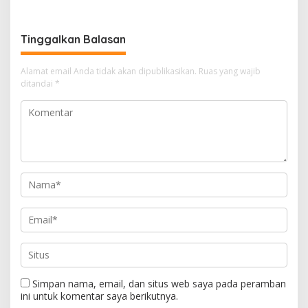
kepada Wakapolri Komjen
Kerugian Korban
Pol. Dedi Prasetyo
Diperkirakan Capai Rp4,8
Miliar
Tinggalkan Balasan
Alamat email Anda tidak akan dipublikasikan.
Ruas yang wajib
ditandai
*
Simpan nama, email, dan situs web saya pada peramban
ini untuk komentar saya berikutnya.