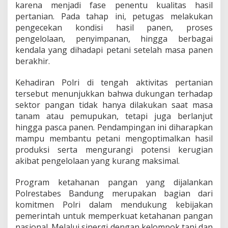
e
karena menjadi fase penentu kualitas hasil
s
pertanian. Pada tahap ini, petugas melakukan
B
pengecekan kondisi hasil panen, proses
a
pengelolaan, penyimpanan, hingga berbagai
n
kendala yang dihadapi petani setelah masa panen
d
u
berakhir.
n
g
Kehadiran Polri di tengah aktivitas pertanian
d
tersebut menunjukkan bahwa dukungan terhadap
i
sektor pangan tidak hanya dilakukan saat masa
L
a
tanam atau pemupukan, tetapi juga berlanjut
h
hingga pasca panen. Pendampingan ini diharapkan
a
mampu membantu petani mengoptimalkan hasil
n
produksi serta mengurangi potensi kerugian
J
a
akibat pengelolaan yang kurang maksimal.
g
u
Program ketahanan pangan yang dijalankan
n
Polrestabes Bandung merupakan bagian dari
g
komitmen Polri dalam mendukung kebijakan
pemerintah untuk memperkuat ketahanan pangan
nasional. Melalui sinergi dengan kelompok tani dan