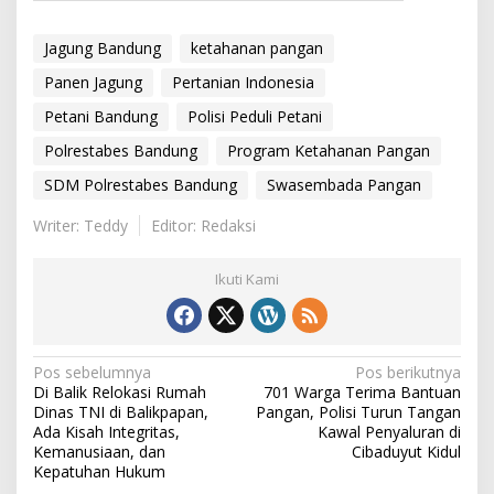
Jagung Bandung
ketahanan pangan
Panen Jagung
Pertanian Indonesia
Petani Bandung
Polisi Peduli Petani
Polrestabes Bandung
Program Ketahanan Pangan
SDM Polrestabes Bandung
Swasembada Pangan
Writer: Teddy
Editor: Redaksi
Ikuti Kami
N
Pos sebelumnya
Pos berikutnya
Di Balik Relokasi Rumah
701 Warga Terima Bantuan
a
Dinas TNI di Balikpapan,
Pangan, Polisi Turun Tangan
v
Ada Kisah Integritas,
Kawal Penyaluran di
Kemanusiaan, dan
Cibaduyut Kidul
i
Kepatuhan Hukum