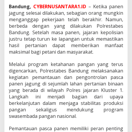
I
Bandung,
CYBERNUSANTARA1.ID
– Ketika panen
n
i
jagung selesai dilakukan, sebagian orang mungkin
y
menganggap pekerjaan telah berakhir. Namun,
a
berbeda dengan yang dilakukan Polrestabes
n
Bandung. Setelah masa panen, jajaran kepolisian
g
justru tetap turun ke lapangan untuk memastikan
D
i
hasil pertanian dapat memberikan manfaat
l
maksimal bagi petani dan masyarakat.
a
k
Melalui program ketahanan pangan yang terus
u
digencarkan, Polrestabes Bandung melaksanakan
k
a
kegiatan pemantauan dan pengontrolan pasca
n
panen jagung di sejumlah lahan pertanian binaan
P
yang berada di wilayah Polres jajaran Kluster 1.
o
Langkah ini menjadi bagian dari upaya
l
r
berkelanjutan dalam menjaga stabilitas produksi
e
pangan sekaligus mendukung program
s
swasembada pangan nasional.
t
a
Pemantauan pasca panen memiliki peran penting
b