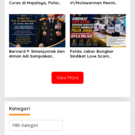
Curas di Majalaya, Polisi
VI/Mulawarman Resmi
Ringkus Terduga Pelaku
Diambil Sumpah, Awali
Usai Buron
Pengabdian sebagai PNS
Kementerian Pertahanan
Bernard P. Simanjuntak dan
Polda Jabar Bongkar
Alman Adi Sampaikan
Sindikat Love Scam
Ucapan Selamat HUT ke-58
Berkedok Investasi Kripto,
kepada Wakapolri Komjen
Kerugian Korban
Pol. Dedi Prasetyo
Diperkirakan Capai Rp4,8
Miliar
View More
Kategori
K
a
t