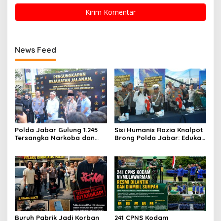
News Feed
Polda Jabar Gulung 1.245
Sisi Humanis Razia Knalpot
Tersangka Narkoba dan
Brong Polda Jabar: Edukasi
Miras, Jutaan Obat Keras
Pengendara Hingga Ganti
Dimusnahkan
Knalpot Sukarela
Buruh Pabrik Jadi Korban
241 CPNS Kodam