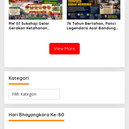
RW 07 Sukahaji Gelar
76 Tahun Bertahan, Panci
Gerakan Ketahanan
Legendaris Asal Bandung
Pangan, Paket Ayam Mulai
Ini Ternyata Sudah
Rp10 Ribu Disambut
Menembus Pasar Dunia
Antusias Warga
View More
Kategori
K
a
t
e
g
Hari Bhayangkara Ke-80
o
r
i