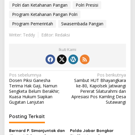
Polri dan Ketahanan Pangan
Polri Presisi
Program Ketahanan Pangan Polri
Program Pemerintah
Swasembada Pangan
Writer: Teddy
Editor: Redaksi
Ikuti Kami
N
Pos sebelumnya
Pos berikutnya
Dosen Piksi Ganesha
Sambut HUT Bhayangkara
a
Terima Hak Gaji, Namun
ke-80, Kapolsek Jatiwangi
v
Sengketa Belum Berakhir;
Pererat Silaturahmi dan
Kuasa Hukum Siapkan
Apresiasi Pos Kamling Desa
i
Gugatan Lanjutan
Sutawangi
g
Posting Terkait
a
s
Bernard P. Simanjuntak dan
Polda Jabar Bongkar