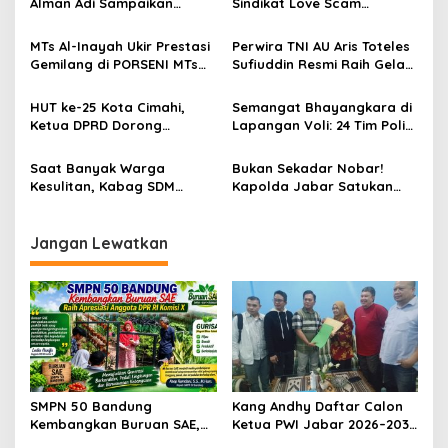
i
Alman Adi Sampaikan
Sindikat Love Scam
p
Ucapan Selamat HUT ke-58
Berkedok Investasi Kripto,
kepada Wakapolri Komjen
Kerugian Korban
MTs Al-Inayah Ukir Prestasi
Perwira TNI AU Aris Toteles
o
Pol. Dedi Prasetyo
Diperkirakan Capai Rp4,8
Gemilang di PORSENI MTs
Sufiuddin Resmi Raih Gelar
Miliar
s
Kota Bandung, Raih Enam
Doktor di Unpad
Gelar Juara dan Siap
HUT ke-25 Kota Cimahi,
Semangat Bhayangkara di
Berlaga di Tingkat Jawa
Ketua DPRD Dorong
Lapangan Voli: 24 Tim Polisi
Barat
Penghargaan Nyata bagi
Jawa Barat Bertarung
Para Pejuang dan Pendiri
dengan Sportivitas dan
Saat Banyak Warga
Bukan Sekadar Nobar!
Kota
Integritas
Kesulitan, Kabag SDM
Kapolda Jabar Satukan
Polrestabes Bandung Hadir
Polhut, Ojol, dan
Membawa Harapan Lewat
Masyarakat dalam Satu
Bantuan Pangan
Semangat
Jangan Lewatkan
SMPN 50 Bandung
Kang Andhy Daftar Calon
Kembangkan Buruan SAE,
Ketua PWI Jabar 2026–2031,
Raih Apresiasi Anggota DPR
Usung Kesejahteraan