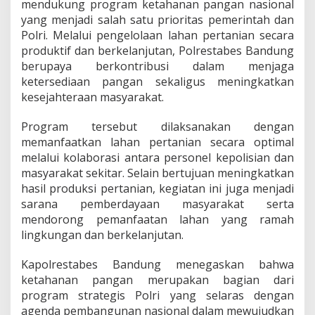
mendukung program ketahanan pangan nasional
e
t
yang menjadi salah satu prioritas pemerintah dan
a
Polri. Melalui pengelolaan lahan pertanian secara
h
produktif dan berkelanjutan, Polrestabes Bandung
a
berupaya berkontribusi dalam menjaga
n
a
ketersediaan pangan sekaligus meningkatkan
n
kesejahteraan masyarakat.
P
a
Program tersebut dilaksanakan dengan
n
memanfaatkan lahan pertanian secara optimal
g
a
melalui kolaborasi antara personel kepolisian dan
n
masyarakat sekitar. Selain bertujuan meningkatkan
,
hasil produksi pertanian, kegiatan ini juga menjadi
D
sarana pemberdayaan masyarakat serta
u
mendorong pemanfaatan lahan yang ramah
k
u
lingkungan dan berkelanjutan.
n
g
Kapolrestabes Bandung menegaskan bahwa
K
ketahanan pangan merupakan bagian dari
e
program strategis Polri yang selaras dengan
m
a
agenda pembangunan nasional dalam mewujudkan