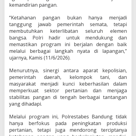
n
kemandirian pangan.
d
i
“Ketahanan pangan bukan hanya menjadi
r
tanggung jawab pemerintah semata, tetapi
i
a
membutuhkan keterlibatan seluruh elemen
n
bangsa. Polri hadir untuk mendukung dan
P
memastikan program ini berjalan dengan baik
a
melalui berbagai langkah nyata di lapangan,”
n
g
ujarnya, Kamis (11/6/2026).
a
n
Menurutnya, sinergi antara aparat kepolisian,
N
pemerintah daerah, kelompok tani, dan
a
masyarakat menjadi kunci keberhasilan dalam
s
i
memperkuat sektor pertanian dan menjaga
o
stabilitas pangan di tengah berbagai tantangan
n
yang dihadapi.
a
l
Melalui program ini, Polrestabes Bandung tidak
hanya berfokus pada peningkatan produksi
pertanian, tetapi juga mendorong terciptanya