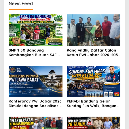
News Feed
SMPN 50 Bandung
Kang Andhy Daftar Calon
Kembangkan Buruan SAE,
Ketua PWI Jabar 2026–2031,
Raih Apresiasi Anggota DPR
Usung Kesejahteraan
RI Komisi X
Wartawan hingga Peluang
Karier Internasional
Konferprov PWI Jabar 2026
PERADI Bandung Gelar
Dimulai dengan Sosialisasi
Sunday Fun Walk, Bangun
Tahap I, Panitia Tekankan
Kebersamaan dan Perkuat
Transparansi dan
Integritas Advokat
Profesionalisme