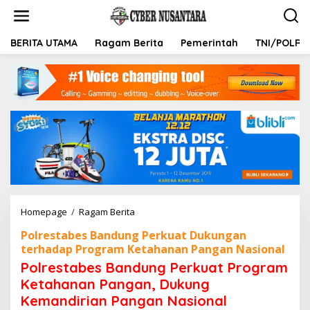
L
e
w
a
BERITA UTAMA
Ragam Berita
Pemerintah
TNI/POLRI
t
i
k
e
k
o
n
t
e
n
Homepage
/
Ragam Berita
P
o
Polrestabes Bandung Perkuat Dukungan
l
terhadap Program Ketahanan Pangan Nasional
r
e
Polrestabes Bandung Perkuat Program
s
Ketahanan Pangan, Dukung
t
Kemandirian Pangan Nasional
a