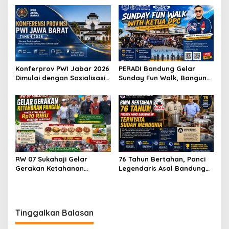
RI Komisi X
Wartawan hingga Peluang
Karier Internasional
Konferprov PWI Jabar 2026
PERADI Bandung Gelar
Dimulai dengan Sosialisasi
Sunday Fun Walk, Bangun
Tahap I, Panitia Tekankan
Kebersamaan dan Perkuat
Transparansi dan
Integritas Advokat
Profesionalisme
RW 07 Sukahaji Gelar
76 Tahun Bertahan, Panci
Gerakan Ketahanan
Legendaris Asal Bandung
Pangan, Paket Ayam Mulai
Ini Ternyata Sudah
Rp10 Ribu Disambut
Menembus Pasar Dunia
Antusias Warga
Tinggalkan Balasan