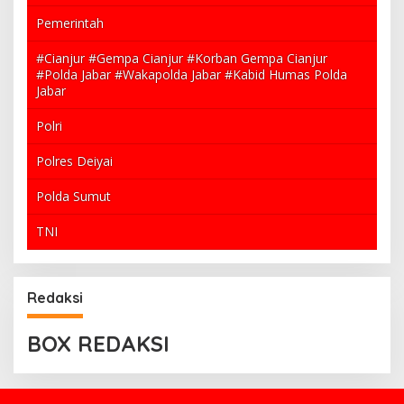
Pemerintah
#Cianjur #Gempa Cianjur #Korban Gempa Cianjur
#Polda Jabar #Wakapolda Jabar #Kabid Humas Polda
Jabar
Polri
Polres Deiyai
Polda Sumut
TNI
Redaksi
BOX REDAKSI