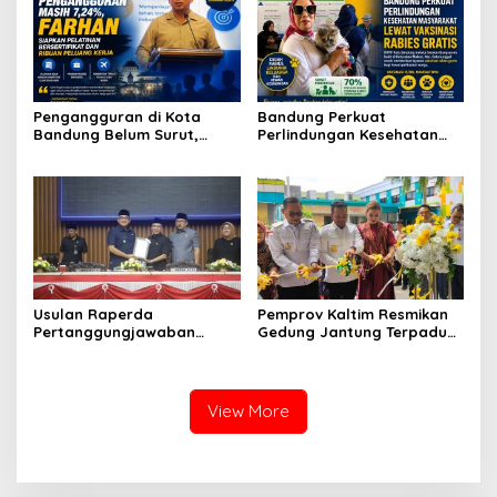
Pengangguran di Kota
Bandung Perkuat
Bandung Belum Surut,
Perlindungan Kesehatan
Farhan Luncurkan Program
Masyarakat melalui
Pelatihan Bersertifikat
Vaksinasi Rabies Gratis di
Tingkat Kelurahan
Usulan Raperda
Pemprov Kaltim Resmikan
Pertanggungjawaban
Gedung Jantung Terpadu
Pelaksanaan APBD 2025
Awang Faruk Tower,
Jadi Agenda Pembahasan
Perkuat Layanan
Dewan
Kesehatan Jantung Modern
View More