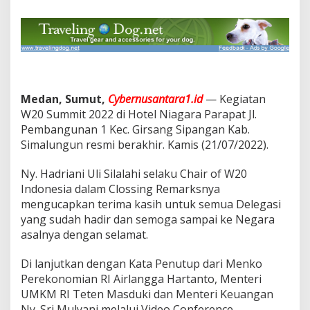
0
2
2
Medan, Sumut,
Cybernusantara1.id
— Kegiatan
W20 Summit 2022 di Hotel Niagara Parapat Jl.
Pembangunan 1 Kec. Girsang Sipangan Kab.
Simalungun resmi berakhir. Kamis (21/07/2022).
Ny. Hadriani Uli Silalahi selaku Chair of W20
Indonesia dalam Clossing Remarksnya
mengucapkan terima kasih untuk semua Delegasi
yang sudah hadir dan semoga sampai ke Negara
asalnya dengan selamat.
Di lanjutkan dengan Kata Penutup dari Menko
Perekonomian RI Airlangga Hartanto, Menteri
UMKM RI Teten Masduki dan Menteri Keuangan
Ny. Sri Mulyani melalui Video Conference.