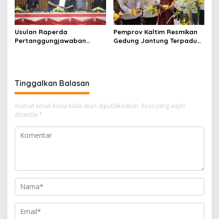
Usulan Raperda
Pemprov Kaltim Resmikan
Pertanggungjawaban
Gedung Jantung Terpadu
Pelaksanaan APBD 2025
Awang Faruk Tower,
Jadi Agenda Pembahasan
Perkuat Layanan
Dewan
Kesehatan Jantung Modern
Tinggalkan Balasan
Alamat email Anda tidak akan dipublikasikan.
Ruas yang wajib
ditandai
*