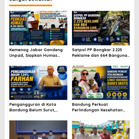
a
s
i
p
o
s
Kemenag Jabar Gandeng
Satpol PP Bongkar 2.225
Unpad, Siapkan Humas
Reklame dan 664 Bangunan
Andal Hadapi Era Digital
Liar, Wajah Kota Bandung
Berubah Drastis
Pengangguran di Kota
Bandung Perkuat
Bandung Belum Surut,
Perlindungan Kesehatan
Farhan Luncurkan Program
Masyarakat melalui
Pelatihan Bersertifikat
Vaksinasi Rabies Gratis di
Tingkat Kelurahan