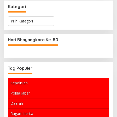
Kategori
K
a
t
e
g
Hari Bhayangkara Ke-80
o
r
i
Tag Populer
Kepolisian
Polda Jabar
Daerah
Ragam berita