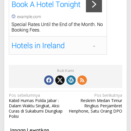
Ikuti Kami
N
Pos sebelumnya
Pos berikutnya
Kabid Humas Polda Jabar :
Reskrim Medan Timur
a
Dalam Waktu Singkat, Aksi
Ringkus Penjambret
v
Curas di Sukabumi Diungkap
Henphone, Satu Orang DPO
Polisi
i
g
Jangan Lewatkan