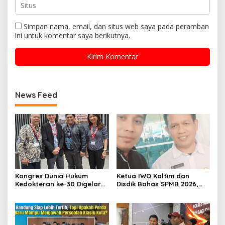
Simpan nama, email, dan situs web saya pada peramban
ini untuk komentar saya berikutnya.
News Feed
Kongres Dunia Hukum
Ketua IWO Kaltim dan
Kedokteran ke-30 Digelar
Disdik Bahas SPMB 2026,
di Belgia, Bahas Akses,
Tegaskan Komitmen
Inovasi, dan Tantangan
Transparansi dan Keadilan
Global Kesehatan
bagi Calon Murid