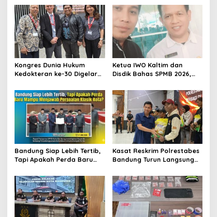
s
i
p
o
s
Kongres Dunia Hukum
Ketua IWO Kaltim dan
Kedokteran ke-30 Digelar
Disdik Bahas SPMB 2026,
di Belgia, Bahas Akses,
Tegaskan Komitmen
Inovasi, dan Tantangan
Transparansi dan Keadilan
Global Kesehatan
bagi Calon Murid
Bandung Siap Lebih Tertib,
Kasat Reskrim Polrestabes
Tapi Apakah Perda Baru
Bandung Turun Langsung
Mampu Menjawab
Salurkan Bantuan Pangan
Persoalan Klasik Kota?