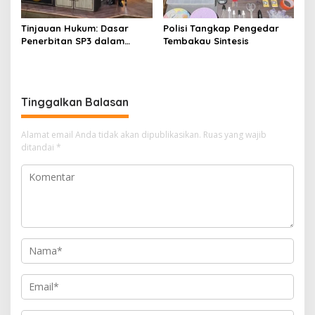
Tinjauan Hukum: Dasar
Polisi Tangkap Pengedar
Penerbitan SP3 dalam
Tembakau Sintesis
Perkara Dugaan Korupsi
yang Menyeret Erwin dan
Rendiana Awangga
Tinggalkan Balasan
Alamat email Anda tidak akan dipublikasikan.
Ruas yang wajib
ditandai
*