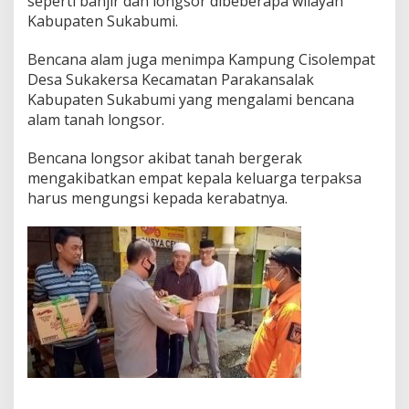
seperti banjir dan longsor dibeberapa wilayah
n
Kabupaten Sukabumi.
B
a
n
Bencana alam juga menimpa Kampung Cisolempat
s
Desa Sukakersa Kecamatan Parakansalak
o
Kabupaten Sukabumi yang mengalami bencana
s
alam tanah longsor.
P
a
k
Bencana longsor akibat tanah bergerak
e
mengakibatkan empat kepala keluarga terpaksa
t
harus mengungsi kepada kerabatnya.
S
e
m
b
a
k
o
K
e
p
a
d
a