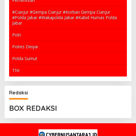
Pemerintah
#Cianjur #Gempa Cianjur #Korban Gempa Cianjur
#Polda Jabar #Wakapolda Jabar #Kabid Humas Polda
Jabar
Polri
Polres Deiyai
Polda Sumut
TNI
Redaksi
BOX REDAKSI