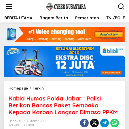
L
e
w
a
BERITA UTAMA
Ragam Berita
Pemerintah
TNI/POLRI
t
i
k
e
k
o
n
t
e
n
Homepage
/
Terkini
K
a
Kabid Humas Polda Jabar : Polisi
b
i
Berikan Bansos Paket Sembako
d
Kepada Korban Longsor Dimasa PPKM
H
u
Redaksi
31 Oktober 2021
m
Terkini
8 Dilihat