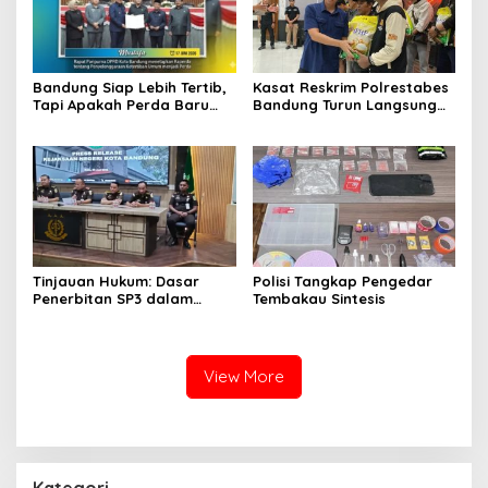
Bandung Siap Lebih Tertib,
Kasat Reskrim Polrestabes
Tapi Apakah Perda Baru
Bandung Turun Langsung
Mampu Menjawab
Salurkan Bantuan Pangan
Persoalan Klasik Kota?
Tinjauan Hukum: Dasar
Polisi Tangkap Pengedar
Penerbitan SP3 dalam
Tembakau Sintesis
Perkara Dugaan Korupsi
yang Menyeret Erwin dan
Rendiana Awangga
View More
Kategori