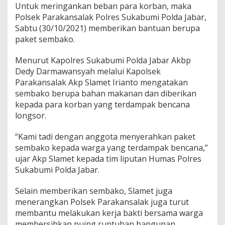
K
Untuk meringankan beban para korban, maka
o
Polsek Parakansalak Polres Sukabumi Polda Jabar,
r
Sabtu (30/10/2021) memberikan bantuan berupa
b
paket sembako.
a
n
L
Menurut Kapolres Sukabumi Polda Jabar Akbp
o
Dedy Darmawansyah melalui Kapolsek
n
Parakansalak Akp Slamet Irianto mengatakan
g
sembako berupa bahan makanan dan diberikan
s
o
kepada para korban yang terdampak bencana
r
longsor.
D
i
“Kami tadi dengan anggota menyerahkan paket
m
sembako kepada warga yang terdampak bencana,”
a
s
ujar Akp Slamet kepada tim liputan Humas Polres
a
Sukabumi Polda Jabar.
P
P
Selain memberikan sembako, Slamet juga
K
menerangkan Polsek Parakansalak juga turut
M
membantu melakukan kerja bakti bersama warga
membersihkan puing runtuhan bangunan.