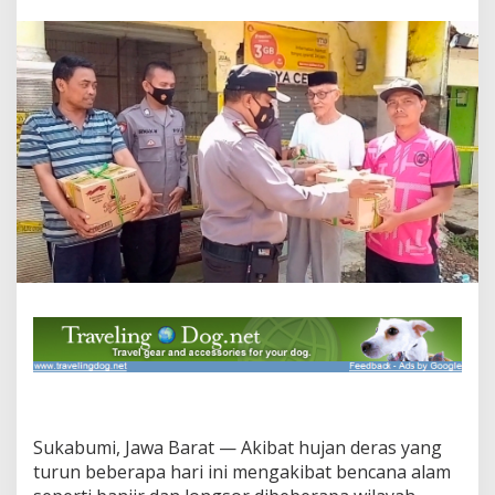
a
s
P
o
l
d
a
J
a
b
a
r
:
P
o
l
i
s
i
B
e
r
i
Sukabumi, Jawa Barat — Akibat hujan deras yang
k
turun beberapa hari ini mengakibat bencana alam
a