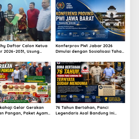
hy Daftar Calon Ketua
Konferprov PWI Jabar 2026
r 2026–2031, Usung
Dimulai dengan Sosialisasi Tahap
eraan Wartawan hingga
I, Panitia Tekankan Transparansi
Karier Internasional
dan Profesionalisme
kahaji Gelar Gerakan
76 Tahun Bertahan, Panci
an Pangan, Paket Ayam
Legendaris Asal Bandung Ini
10 Ribu Disambut
Ternyata Sudah Menembus Pasar
 Warga
Dunia