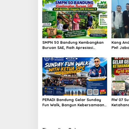
a
s
i
p
o
s
SMPN 50 Bandung Kembangkan
Kang And
Buruan SAE, Raih Apresiasi
PWI Jaba
Anggota DPR RI Komisi X
Kesejaht
Peluang 
PERADI Bandung Gelar Sunday
RW 07 Su
Fun Walk, Bangun Kebersamaan
Ketahan
dan Perkuat Integritas Advokat
Mulai Rp
Antusias