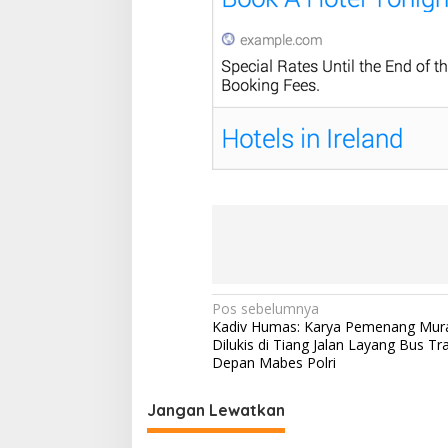
N
Pos sebelumnya
Kadiv Humas: Karya Pemenang Mura
a
Dilukis di Tiang Jalan Layang Bus Tr
v
Depan Mabes Polri
i
Jangan Lewatkan
g