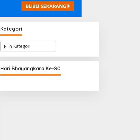
Kategori
K
a
t
e
g
Hari Bhayangkara Ke-80
o
r
i