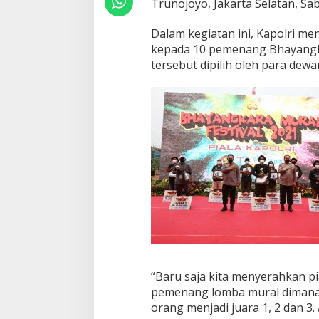
Trunojoyo, Jakarta Selatan, Sab
a
n
g
Dalam kegiatan ini, Kapolri me
L
kepada 10 pemenang Bhayangka
e
tersebut dipilih oleh para dewan
b
i
h
B
a
i
k
“Baru saja kita menyerahkan pi
pemenang lomba mural dimana a
orang menjadi juara 1, 2 dan 3.