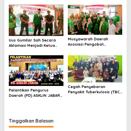
Digital
Musyawarah Daerah
Uus Gumilar Sah Secara
Asosiasi Pengobat
Aklamasi Menjadi Ketua
Tradisional Ramuan
DPD ASPETRI Jabar
Indonesia (ASPETRI) Pengda
Jawa Barat 2024
Cegah Penyebaran
Pelantikan Pengurus
Penyakit Tuberkulosis (TBC)
Daerah (PD) ASKLIN JABAR
Ini Yang Dilakukan UPTD
Periode 2024 – 2029
Puskesmas Sukahaji
Tinggalkan Balasan