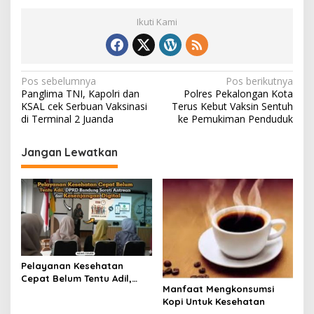
Ikuti Kami
N
Pos sebelumnya
Pos berikutnya
Panglima TNI, Kapolri dan
Polres Pekalongan Kota
a
KSAL cek Serbuan Vaksinasi
Terus Kebut Vaksin Sentuh
v
di Terminal 2 Juanda
ke Pemukiman Penduduk
i
Jangan Lewatkan
g
a
s
i
p
o
Pelayanan Kesehatan
s
Cepat Belum Tentu Adil,
Manfaat Mengkonsumsi
DPRD Bandung Soroti
Kopi Untuk Kesehatan
Antrean dan Kesenjangan