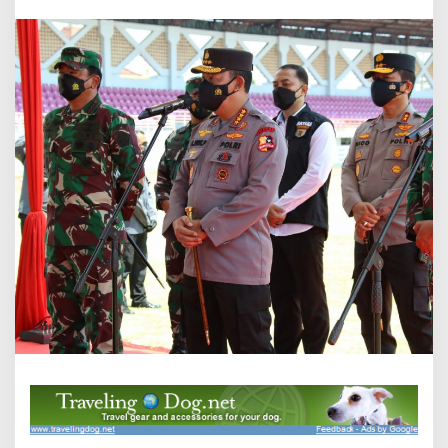
k
s
i
n
a
s
i
d
i
S
u
r
a
b
a
y
a
,
K
a
p
o
l
r
i