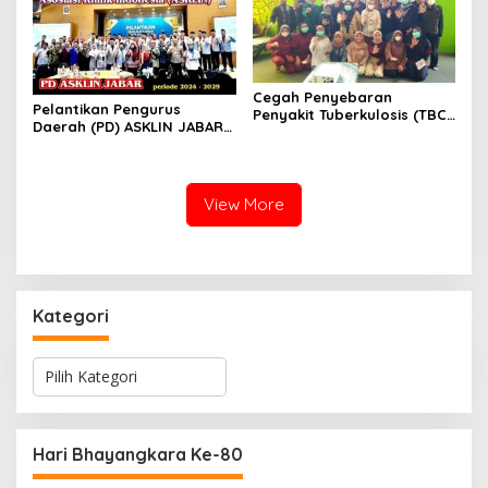
Cegah Penyebaran
Pelantikan Pengurus
Penyakit Tuberkulosis (TBC)
Daerah (PD) ASKLIN JABAR
Ini Yang Dilakukan UPTD
Periode 2024 – 2029
Puskesmas Sukahaji
View More
Kategori
K
a
t
e
g
Hari Bhayangkara Ke-80
o
r