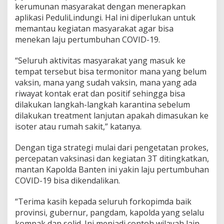
kerumunan masyarakat dengan menerapkan
aplikasi PeduliLindungi. Hal ini diperlukan untuk
memantau kegiatan masyarakat agar bisa
menekan laju pertumbuhan COVID-19.
“Seluruh aktivitas masyarakat yang masuk ke
tempat tersebut bisa termonitor mana yang belum
vaksin, mana yang sudah vaksin, mana yang ada
riwayat kontak erat dan positif sehingga bisa
dilakukan langkah-langkah karantina sebelum
dilakukan treatment lanjutan apakah dimasukan ke
isoter atau rumah sakit,” katanya.
Dengan tiga strategi mulai dari pengetatan prokes,
percepatan vaksinasi dan kegiatan 3T ditingkatkan,
mantan Kapolda Banten ini yakin laju pertumbuhan
COVID-19 bisa dikendalikan.
“Terima kasih kepada seluruh forkopimda baik
provinsi, gubernur, pangdam, kapolda yang selalu
kompak dan solid. Ini menjadi contoh wilayah lain