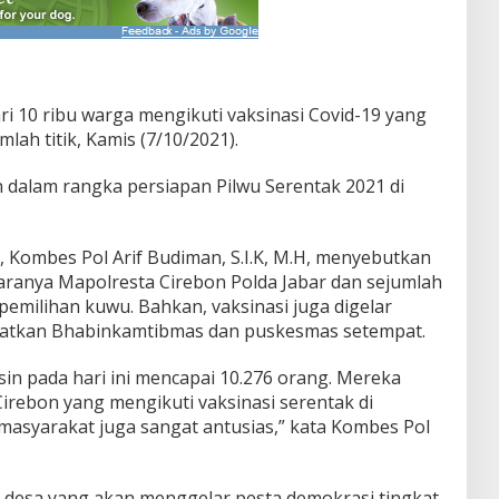
ri 10 ribu warga mengikuti vaksinasi Covid-19 yang
mlah titik, Kamis (7/10/2021).
n dalam rangka persiapan Pilwu Serentak 2021 di
, Kombes Pol Arif Budiman, S.I.K, M.H, menyebutkan
ntaranya Mapolresta Cirebon Polda Jabar dan sejumlah
emilihan kuwu. Bahkan, vaksinasi juga digelar
ibatkan Bhabinkamtibmas dan puskesmas setempat.
in pada hari ini mencapai 10.276 orang. Mereka
rebon yang mengikuti vaksinasi serentak di
 masyarakat juga sangat antusias,” kata Kombes Pol
-desa yang akan menggelar pesta demokrasi tingkat