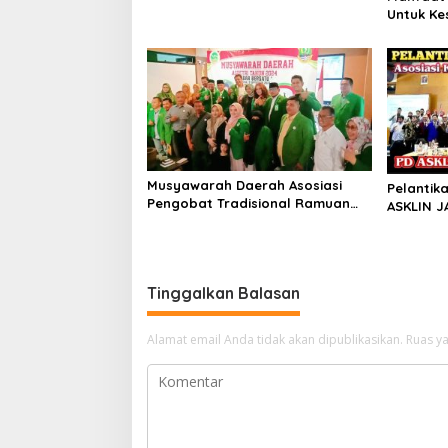
Digital
Untuk Ke
Musyawarah Daerah Asosiasi
Pelantik
Pengobat Tradisional Ramuan
ASKLIN J
Indonesia (ASPETRI) Pengda
2029
Jawa Barat 2024
Tinggalkan Balasan
Alamat email Anda tidak akan dipublikasikan.
Ruas ya