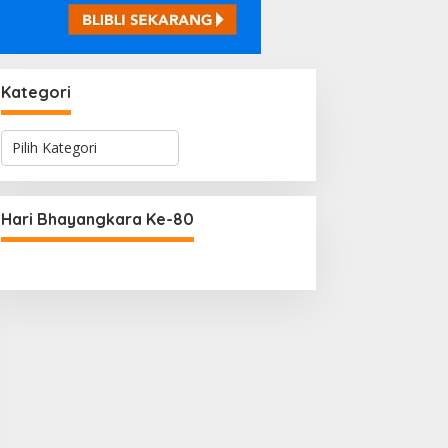
Kategori
K
a
t
e
g
Hari Bhayangkara Ke-80
o
r
i