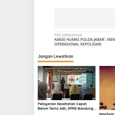
N
Pos sebelumnya
KABID HUMAS POLDA JABAR : ME
a
OPERASIONAL KEPOLISIAN
v
i
Jangan Lewatkan
g
a
s
i
p
o
Pelayanan Kesehatan Cepat
s
Belum Tentu Adil, DPRD Bandung
Soroti Antrean dan Kesenjangan
Manfaat