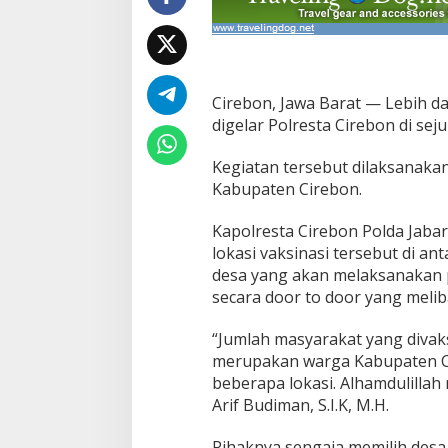
a
I
k
u
t
i
Cirebon, Jawa Barat — Lebih da
V
digelar Polresta Cirebon di seju
a
k
Kegiatan tersebut dilaksanaka
s
Kabupaten Cirebon.
i
n
a
Kapolresta Cirebon Polda Jabar
s
lokasi vaksinasi tersebut di a
i
desa yang akan melaksanakan p
C
secara door to door yang mel
o
v
i
“Jumlah masyarakat yang divaks
d
merupakan warga Kabupaten Ci
-
beberapa lokasi. Alhamdulillah
1
Arif Budiman, S.I.K, M.H.
9
D
i
Pihaknya sengaja memilih desa