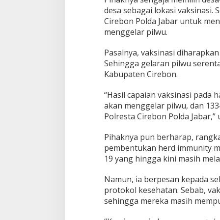
m
desa sebagai lokasi vaksinasi. 
a
Cirebon Polda Jabar untuk men
s
menggelar pilwu.
a
P
P
Pasalnya, vaksinasi diharapka
K
Sehingga gelaran pilwu serent
M
Kabupaten Cirebon.
“Hasil capaian vaksinasi pada ha
akan menggelar pilwu, dan 1334
Polresta Cirebon Polda Jabar,” 
Pihaknya pun berharap, rangk
pembentukan herd immunity ma
19 yang hingga kini masih mela
Namun, ia berpesan kepada sel
protokol kesehatan. Sebab, va
sehingga mereka masih mempu