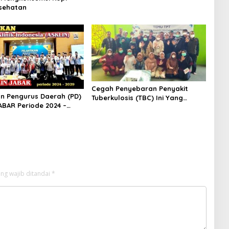
sehatan
Cegah Penyebaran Penyakit
an Pengurus Daerah (PD)
Tuberkulosis (TBC) Ini Yang
ABAR Periode 2024 –
Dilakukan UPTD Puskesmas
Sukahaji
ng wajib ditandai
*