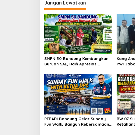
i
Jangan Lewatkan
g
a
s
i
p
o
SMPN 50 Bandung Kembangkan
Kang And
s
Buruan SAE, Raih Apresiasi
PWI Jaba
Anggota DPR RI Komisi X
Kesejaht
Peluang 
PERADI Bandung Gelar Sunday
RW 07 Su
Fun Walk, Bangun Kebersamaan
Ketahan
dan Perkuat Integritas Advokat
Mulai Rp
Antusias