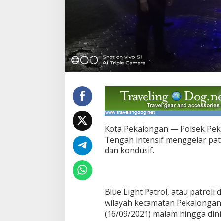
e
n
j
a
t
a
P
o
l
s
e
k
P
e
k
Kota Pekalongan — Polsek Pek
a
Tengah intensif menggelar pat
l
dan kondusif.
o
n
g
a
n
Blue Light Patrol, atau patrol
U
wilayah kecamatan Pekalongan
t
(16/09/2021) malam hingga dini 
a