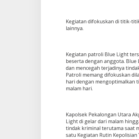
r
a
S
a
Kegiatan difokuskan di titik-ti
s
lainnya.
a
r
D
a
e
Kegiatan patroli Blue Light te
r
beserta dengan anggota. Blue L
a
dan mencegah terjadinya tindak
h
Patroli memang difokuskan di
R
a
hari dengan mengoptimalkan ti
w
malam hari.
a
n
Kapolsek Pekalongan Utara Ak
Light di gelar dari malam hing
tindak kriminal terutama saat m
satu Kegiatan Rutin Kepolisian