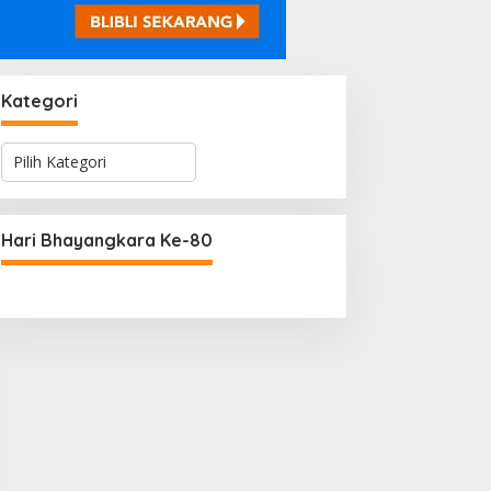
Kategori
K
a
t
e
g
Hari Bhayangkara Ke-80
o
r
i