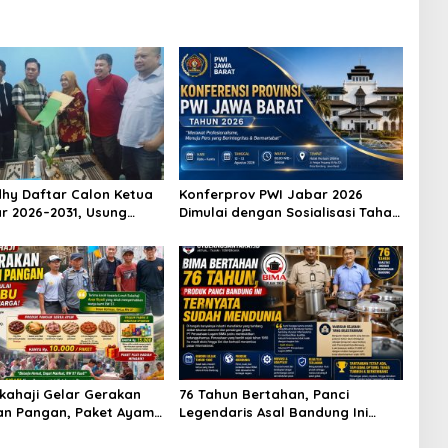
hy Daftar Calon Ketua
Konferprov PWI Jabar 2026
r 2026–2031, Usung
Dimulai dengan Sosialisasi Tahap
eraan Wartawan hingga
I, Panitia Tekankan Transparansi
Karier Internasional
dan Profesionalisme
kahaji Gelar Gerakan
76 Tahun Bertahan, Panci
an Pangan, Paket Ayam
Legendaris Asal Bandung Ini
10 Ribu Disambut
Ternyata Sudah Menembus Pasar
 Warga
Dunia