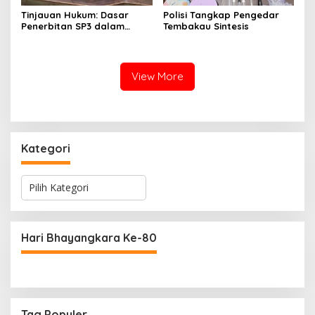
Tinjauan Hukum: Dasar
Polisi Tangkap Pengedar
Penerbitan SP3 dalam
Tembakau Sintesis
Perkara Dugaan Korupsi
yang Menyeret Erwin dan
Rendiana Awangga
View More
Kategori
K
a
t
e
g
Hari Bhayangkara Ke-80
o
r
i
Tag Populer