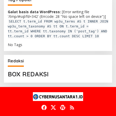
Galat basis data WordPress:
[Error writing file
'/tmp/#sql/fd=342' (Errcode: 28 "No space left on device")]
SELECT t.term_id FROM wp3u_terms AS t INNER JOIN
wp3u_term_taxonomy AS tt ON t.term_id =
tt.term_id WHERE tt.taxonomy IN ('post_tag') AND
tt.count > 0 ORDER BY tt.count DESC LIMIT 10
No Tags
Redaksi
BOX REDAKSI