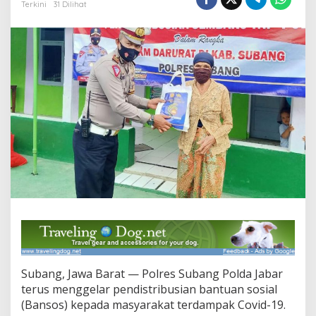
e
Terkini
31 Dilihat
r
a
h
k
a
n
B
h
a
b
i
n
k
a
m
t
i
b
m
a
s
Subang, Jawa Barat — Polres Subang Polda Jabar
B
terus menggelar pendistribusian bantuan sosial
a
(Bansos) kepada masyarakat terdampak Covid-19.
g