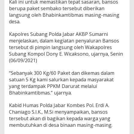
Kali ini untuk memastikan tepat sasaran, bansos
i
-
berupa paket sembako tersebut diberikan
B
langsung oleh Bhabinkamtibmas masing-masing
a
desa.
g
i
Kapolres Subang Polda Jabar AKBP Sumarni
B
a
menjelaskan, dalam kegiatan penyaluran Bansos
n
tersebut di pimpin langsung oleh Wakapolres
s
Subang Kompol Dony E. Wicaksono, ujarnya, Senin
o
(06/09/2021)
s
S
e
“Sebanyak 300 Kg/60 Paket dan dikemas dalam
m
satuan 5 Kg kami salurkan kepada masyarakat
b
yang terdampak PPKM Darurat melalui
a
Bhabinkamtibmas.” ujarnya.
k
o
K
Kabid Humas Polda Jabar Kombes Pol. Erdi A.
e
Chaniago S.I.K., M.Si menyampaikan, bansos
R
tersebut akan di bagikan kepada warga yang
u
membutuhkan di desa binaan masing-masing.
m
a