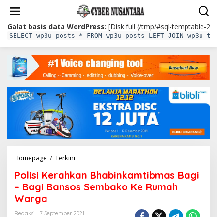
L
e
w
Galat basis data WordPress:
[Disk full (/tmp/#sql-temptable-2e
a
SELECT wp3u_posts.* FROM wp3u_posts LEFT JOIN wp3u_te
t
i
k
e
k
o
n
t
e
n
Homepage
/
Terkini
P
o
Polisi Kerahkan Bhabinkamtibmas Bagi
l
i
– Bagi Bansos Sembako Ke Rumah
s
Warga
i
K
Redaksi
7 September 2021