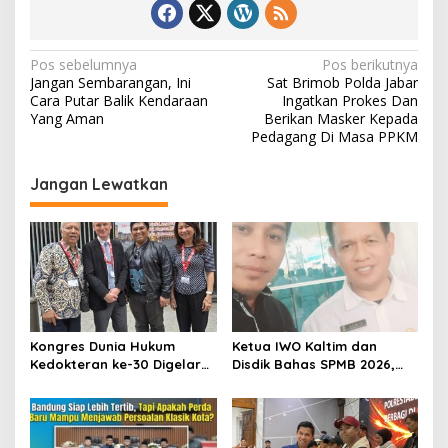
N
Pos sebelumnya
Pos berikutnya
Jangan Sembarangan, Ini
Sat Brimob Polda Jabar
a
Cara Putar Balik Kendaraan
Ingatkan Prokes Dan
v
Yang Aman
Berikan Masker Kepada
Pedagang Di Masa PPKM
i
g
Jangan Lewatkan
a
s
i
p
o
s
Kongres Dunia Hukum
Ketua IWO Kaltim dan
Kedokteran ke-30 Digelar
Disdik Bahas SPMB 2026,
di Belgia, Bahas Akses,
Tegaskan Komitmen
Inovasi, dan Tantangan
Transparansi dan Keadilan
Global Kesehatan
bagi Calon Murid