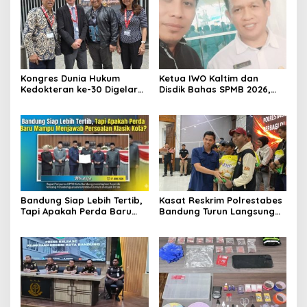
Kongres Dunia Hukum
Ketua IWO Kaltim dan
Kedokteran ke-30 Digelar
Disdik Bahas SPMB 2026,
di Belgia, Bahas Akses,
Tegaskan Komitmen
Inovasi, dan Tantangan
Transparansi dan Keadilan
Global Kesehatan
bagi Calon Murid
Bandung Siap Lebih Tertib,
Kasat Reskrim Polrestabes
Tapi Apakah Perda Baru
Bandung Turun Langsung
Mampu Menjawab
Salurkan Bantuan Pangan
Persoalan Klasik Kota?