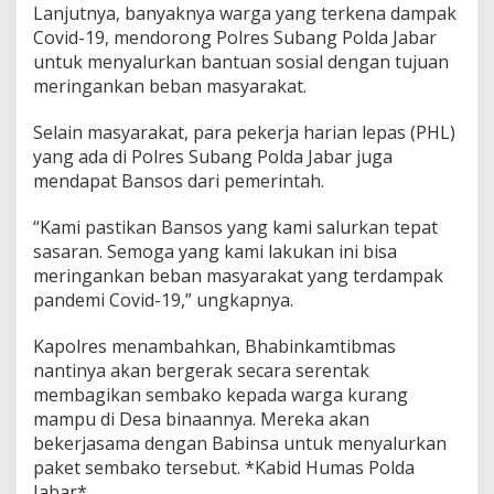
h
Lanjutnya, banyaknya warga yang terkena dampak
W
Covid-19, mendorong Polres Subang Polda Jabar
a
untuk menyalurkan bantuan sosial dengan tujuan
r
meringankan beban masyarakat.
g
a
Selain masyarakat, para pekerja harian lepas (PHL)
yang ada di Polres Subang Polda Jabar juga
mendapat Bansos dari pemerintah.
“Kami pastikan Bansos yang kami salurkan tepat
sasaran. Semoga yang kami lakukan ini bisa
meringankan beban masyarakat yang terdampak
pandemi Covid-19,” ungkapnya.
Kapolres menambahkan, Bhabinkamtibmas
nantinya akan bergerak secara serentak
membagikan sembako kepada warga kurang
mampu di Desa binaannya. Mereka akan
bekerjasama dengan Babinsa untuk menyalurkan
paket sembako tersebut. *Kabid Humas Polda
Jabar*