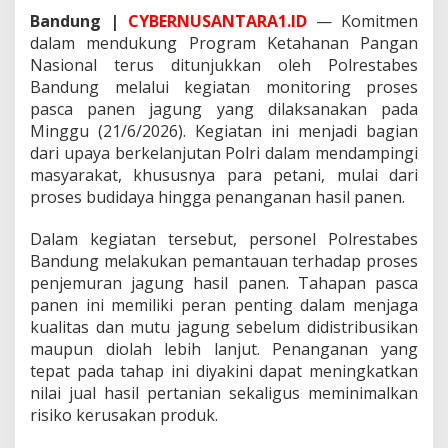
s
Bandung |
CYBERNUSANTARA1.ID
— Komitmen
c
a
dalam mendukung Program Ketahanan Pangan
P
Nasional terus ditunjukkan oleh Polrestabes
a
Bandung melalui kegiatan monitoring proses
n
pasca panen jagung yang dilaksanakan pada
e
Minggu (21/6/2026). Kegiatan ini menjadi bagian
n
J
dari upaya berkelanjutan Polri dalam mendampingi
a
masyarakat, khususnya para petani, mulai dari
g
proses budidaya hingga penanganan hasil panen.
u
n
Dalam kegiatan tersebut, personel Polrestabes
g
,
Bandung melakukan pemantauan terhadap proses
W
penjemuran jagung hasil panen. Tahapan pasca
u
panen ini memiliki peran penting dalam menjaga
j
kualitas dan mutu jagung sebelum didistribusikan
u
d
maupun diolah lebih lanjut. Penanganan yang
D
tepat pada tahap ini diyakini dapat meningkatkan
e
nilai jual hasil pertanian sekaligus meminimalkan
d
risiko kerusakan produk.
i
k