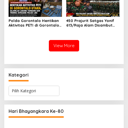
Polda Gorontalo Hentikan
450 Prajurit Satgas Yonif
Aktivitas PETI di Gorontalo
613/Raja Alam Disambut
Utara, Sejumlah Lubang
Pangdam VI/Mulawarman,
Tambang dan Tromol
Sukses Tuntaskan Operasi
Dipasang Police Line
RI–PNG Mobile di Papua
View More
Kategori
K
a
t
e
g
Hari Bhayangkara Ke-80
o
r
i