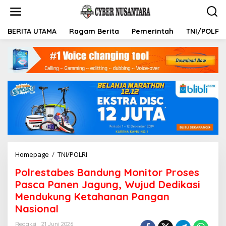
L
e
w
a
BERITA UTAMA
Ragam Berita
Pemerintah
TNI/POLRI
t
i
k
e
k
o
n
t
e
n
Homepage
/
TNI/POLRI
P
o
Polrestabes Bandung Monitor Proses
l
r
Pasca Panen Jagung, Wujud Dedikasi
e
Mendukung Ketahanan Pangan
s
Nasional
t
a
Redaksi
21 Juni 2026