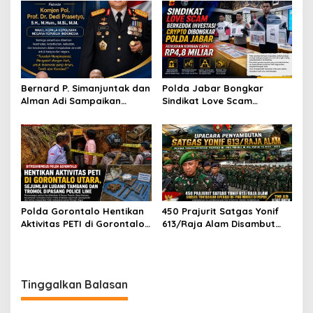
Usai Buron
Pengabdian sebagai PNS
Kementerian Pertahanan
Bernard P. Simanjuntak dan
Polda Jabar Bongkar
Alman Adi Sampaikan
Sindikat Love Scam
Ucapan Selamat HUT ke-58
Berkedok Investasi Kripto,
kepada Wakapolri Komjen
Kerugian Korban
Pol. Dedi Prasetyo
Diperkirakan Capai Rp4,8
Miliar
Polda Gorontalo Hentikan
450 Prajurit Satgas Yonif
Aktivitas PETI di Gorontalo
613/Raja Alam Disambut
Utara, Sejumlah Lubang
Pangdam VI/Mulawarman,
Tambang dan Tromol
Sukses Tuntaskan Operasi
Dipasang Police Line
RI–PNG Mobile di Papua
Tinggalkan Balasan