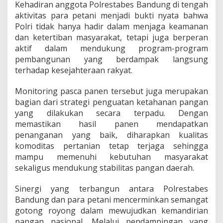
a
Kehadiran anggota Polrestabes Bandung di tengah
s
aktivitas para petani menjadi bukti nyata bahwa
i
Polri tidak hanya hadir dalam menjaga keamanan
M
dan ketertiban masyarakat, tetapi juga berperan
e
aktif dalam mendukung program-program
n
d
pembangunan yang berdampak langsung
u
terhadap kesejahteraan rakyat.
k
u
Monitoring pasca panen tersebut juga merupakan
n
bagian dari strategi penguatan ketahanan pangan
g
K
yang dilakukan secara terpadu. Dengan
e
memastikan hasil panen mendapatkan
t
penanganan yang baik, diharapkan kualitas
a
komoditas pertanian tetap terjaga sehingga
h
a
mampu memenuhi kebutuhan masyarakat
n
sekaligus mendukung stabilitas pangan daerah.
a
n
Sinergi yang terbangun antara Polrestabes
P
Bandung dan para petani mencerminkan semangat
a
n
gotong royong dalam mewujudkan kemandirian
g
pangan nasional. Melalui pendampingan yang