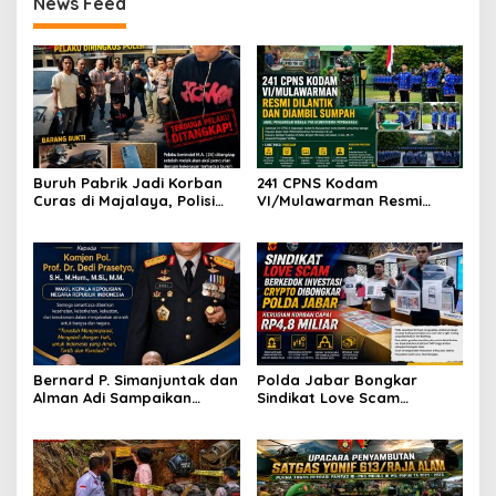
News Feed
Buruh Pabrik Jadi Korban
241 CPNS Kodam
Curas di Majalaya, Polisi
VI/Mulawarman Resmi
Ringkus Terduga Pelaku
Diambil Sumpah, Awali
Usai Buron
Pengabdian sebagai PNS
Kementerian Pertahanan
Bernard P. Simanjuntak dan
Polda Jabar Bongkar
Alman Adi Sampaikan
Sindikat Love Scam
Ucapan Selamat HUT ke-58
Berkedok Investasi Kripto,
kepada Wakapolri Komjen
Kerugian Korban
Pol. Dedi Prasetyo
Diperkirakan Capai Rp4,8
Miliar