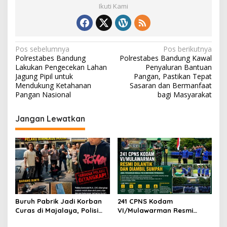
Ikuti Kami
N
Pos sebelumnya
Pos berikutnya
Polrestabes Bandung
Polrestabes Bandung Kawal
a
Lakukan Pengecekan Lahan
Penyaluran Bantuan
v
Jagung Pipil untuk
Pangan, Pastikan Tepat
Mendukung Ketahanan
Sasaran dan Bermanfaat
i
Pangan Nasional
bagi Masyarakat
g
Jangan Lewatkan
a
s
i
p
o
s
Buruh Pabrik Jadi Korban
241 CPNS Kodam
Curas di Majalaya, Polisi
VI/Mulawarman Resmi
Ringkus Terduga Pelaku
Diambil Sumpah, Awali