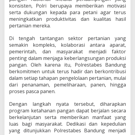
a
konsisten, Polri berupaya memberikan motivasi
n
serta dukungan kepada para petani agar terus
N
meningkatkan produktivitas dan kualitas hasil
a
s
pertanian mereka.
i
o
Di tengah tantangan sektor pertanian yang
n
semakin kompleks, kolaborasi antara aparat,
a
pemerintah, dan masyarakat menjadi faktor
l
penting dalam menjaga keberlangsungan produksi
pangan. Oleh karena itu, Polrestabes Bandung
berkomitmen untuk terus hadir dan berkontribusi
dalam setiap tahapan pengelolaan pertanian, mulai
dari penanaman, pemeliharaan, panen, hingga
proses pasca panen.
Dengan langkah nyata tersebut, diharapkan
program ketahanan pangan dapat berjalan secara
berkelanjutan serta memberikan manfaat yang
luas bagi masyarakat. Dedikasi dan kepedulian
yang ditunjukkan Polrestabes Bandung menjadi