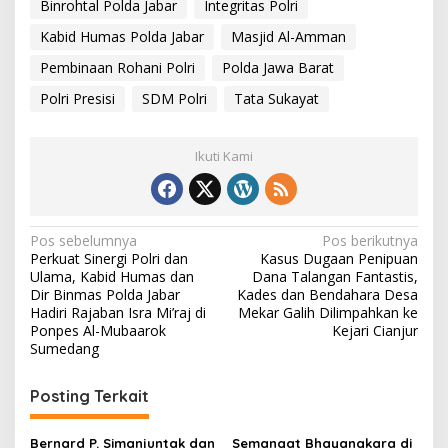
Binrohtal Polda Jabar
Integritas Polri
Kabid Humas Polda Jabar
Masjid Al-Amman
Pembinaan Rohani Polri
Polda Jawa Barat
Polri Presisi
SDM Polri
Tata Sukayat
Ikuti Kami
N
Pos sebelumnya
Pos berikutnya
Perkuat Sinergi Polri dan
Kasus Dugaan Penipuan
a
Ulama, Kabid Humas dan
Dana Talangan Fantastis,
v
Dir Binmas Polda Jabar
Kades dan Bendahara Desa
Hadiri Rajaban Isra Mi’raj di
Mekar Galih Dilimpahkan ke
i
Ponpes Al-Mubaarok
Kejari Cianjur
Sumedang
g
a
Posting Terkait
s
i
Bernard P. Simanjuntak dan
Semangat Bhayangkara di