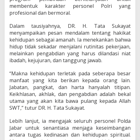
h
membentuk karakter personel Polri yang
t
profesional dan bermoral.
a
l
M
Dalam tausiyahnya, DR. H. Tata Sukayat
i
menyampaikan pesan mendalam tentang hakikat
n
kehidupan sebagai amanah. Ia menekankan bahwa
g
hidup tidak sekadar menjalani rutinitas pekerjaan,
g
u
melainkan pengabdian yang harus dilandasi niat
a
ibadah, kejujuran, dan tanggung jawab.
n
“Makna kehidupan terletak pada seberapa besar
manfaat yang kita berikan kepada orang lain.
Jabatan, pangkat, dan harta hanyalah titipan.
Keikhlasan, akhlak, dan pengabdian adalah bekal
utama yang akan kita bawa pulang kepada Allah
SWT,” tutur DR. H. Tata Sukayat.
Lebih lanjut, ia mengajak seluruh personel Polda
Jabar untuk senantiasa menjaga keseimbangan
antara tugas kedinasan dan kehidupan spiritual.