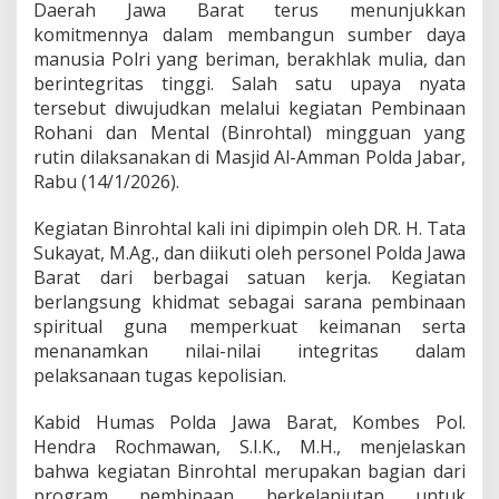
P
Daerah Jawa Barat terus menunjukkan
o
komitmennya dalam membangun sumber daya
l
manusia Polri yang beriman, berakhlak mulia, dan
d
berintegritas tinggi. Salah satu upaya nyata
a
J
tersebut diwujudkan melalui kegiatan Pembinaan
a
Rohani dan Mental (Binrohtal) mingguan yang
b
rutin dilaksanakan di Masjid Al-Amman Polda Jabar,
a
Rabu (14/1/2026).
r
R
u
Kegiatan Binrohtal kali ini dipimpin oleh DR. H. Tata
t
Sukayat, M.Ag., dan diikuti oleh personel Polda Jawa
i
Barat dari berbagai satuan kerja. Kegiatan
n
berlangsung khidmat sebagai sarana pembinaan
G
spiritual guna memperkuat keimanan serta
e
l
menanamkan nilai-nilai integritas dalam
a
pelaksanaan tugas kepolisian.
r
B
Kabid Humas Polda Jawa Barat, Kombes Pol.
i
Hendra Rochmawan, S.I.K., M.H., menjelaskan
n
r
bahwa kegiatan Binrohtal merupakan bagian dari
o
program pembinaan berkelanjutan untuk