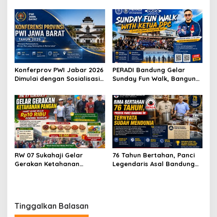
Raih Apresiasi Anggota DPR
Usung Kesejahteraan
RI Komisi X
Wartawan hingga Peluang
Karier Internasional
Konferprov PWI Jabar 2026
PERADI Bandung Gelar
Dimulai dengan Sosialisasi
Sunday Fun Walk, Bangun
Tahap I, Panitia Tekankan
Kebersamaan dan Perkuat
Transparansi dan
Integritas Advokat
Profesionalisme
RW 07 Sukahaji Gelar
76 Tahun Bertahan, Panci
Gerakan Ketahanan
Legendaris Asal Bandung
Pangan, Paket Ayam Mulai
Ini Ternyata Sudah
Rp10 Ribu Disambut
Menembus Pasar Dunia
Antusias Warga
Tinggalkan Balasan