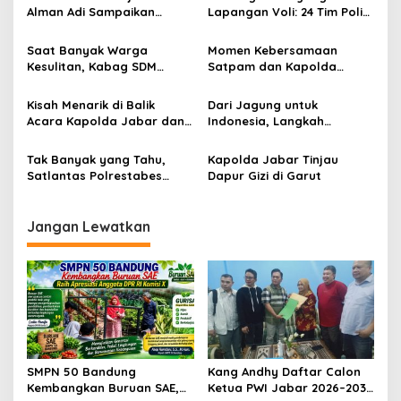
p
Alman Adi Sampaikan
Lapangan Voli: 24 Tim Polisi
Ucapan Selamat HUT ke-58
Jawa Barat Bertarung
o
kepada Wakapolri Komjen
dengan Sportivitas dan
Saat Banyak Warga
Momen Kebersamaan
Pol. Dedi Prasetyo
Integritas
s
Kesulitan, Kabag SDM
Satpam dan Kapolda
Polrestabes Bandung Hadir
Jabar Jadi Sorotan
Membawa Harapan Lewat
Kisah Menarik di Balik
Dari Jagung untuk
Bantuan Pangan
Acara Kapolda Jabar dan
Indonesia, Langkah
Komunitas Ojol
Polrestabes Bandung Curi
Perhatian
Tak Banyak yang Tahu,
Kapolda Jabar Tinjau
Satlantas Polrestabes
Dapur Gizi di Garut
Bandung Turut Kawal
Ketahanan Pangan
Jangan Lewatkan
SMPN 50 Bandung
Kang Andhy Daftar Calon
Kembangkan Buruan SAE,
Ketua PWI Jabar 2026–2031,