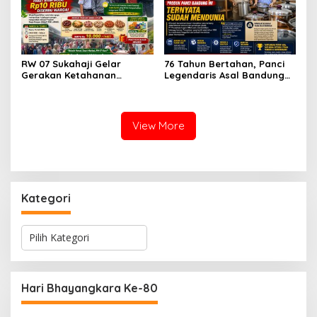
RW 07 Sukahaji Gelar
76 Tahun Bertahan, Panci
Gerakan Ketahanan
Legendaris Asal Bandung
Pangan, Paket Ayam Mulai
Ini Ternyata Sudah
Rp10 Ribu Disambut
Menembus Pasar Dunia
Antusias Warga
View More
Kategori
K
a
t
e
g
Hari Bhayangkara Ke-80
o
r