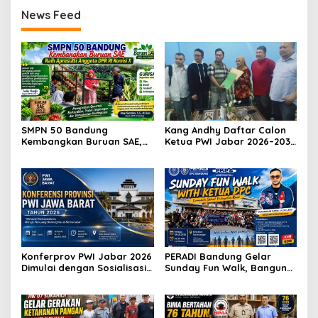
News Feed
SMPN 50 Bandung
Kang Andhy Daftar Calon
Kembangkan Buruan SAE,
Ketua PWI Jabar 2026–2031,
Raih Apresiasi Anggota DPR
Usung Kesejahteraan
RI Komisi X
Wartawan hingga Peluang
Karier Internasional
Konferprov PWI Jabar 2026
PERADI Bandung Gelar
Dimulai dengan Sosialisasi
Sunday Fun Walk, Bangun
Tahap I, Panitia Tekankan
Kebersamaan dan Perkuat
Transparansi dan
Integritas Advokat
Profesionalisme