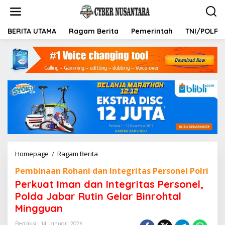
L
e
w
a
BERITA UTAMA
Ragam Berita
Pemerintah
TNI/POLRI
t
i
k
e
k
o
n
t
e
n
Homepage
/
Ragam Berita
P
e
Pembinaan Rohani dan Integritas Personel Polri
r
k
Perkuat Iman dan Integritas Personel,
u
Polda Jabar Rutin Gelar Binrohtal
a
Mingguan
t
I
Redaksi
14 Januari 2026