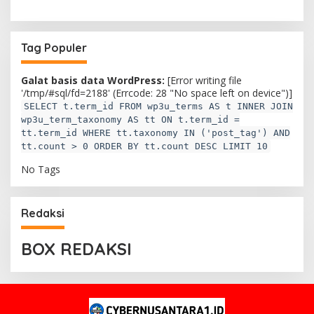
i
Tag Populer
Galat basis data WordPress:
[Error writing file
'/tmp/#sql/fd=2188' (Errcode: 28 "No space left on device")]
SELECT t.term_id FROM wp3u_terms AS t INNER JOIN
wp3u_term_taxonomy AS tt ON t.term_id =
tt.term_id WHERE tt.taxonomy IN ('post_tag') AND
tt.count > 0 ORDER BY tt.count DESC LIMIT 10
No Tags
Redaksi
BOX REDAKSI