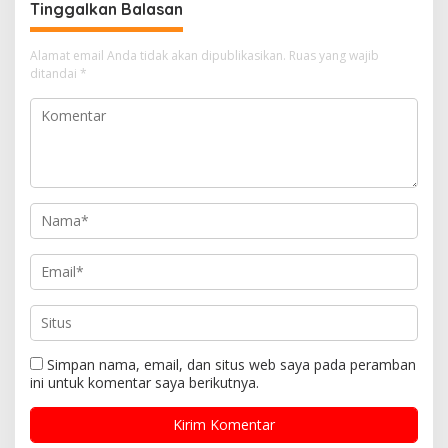
Tinggalkan Balasan
Alamat email Anda tidak akan dipublikasikan.
Ruas yang wajib
ditandai
*
Simpan nama, email, dan situs web saya pada peramban
ini untuk komentar saya berikutnya.