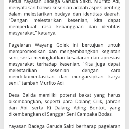
Ketua Yayasan Badega Garuda Sakti, Murfito Adi,
r
menyatakan bahwa kesenian adalah aspek penting
i
k
dalam melestarikan budaya dan identitas daerah.
a
“Dengan melestarikan kesenian, kita dapat
n
memperkuat rasa kebanggaan dan identitas
B
masyarakat,” katanya.
u
d
a
Pagelaran Wayang Golek ini bertujuan untuk
y
mempromosikan dan mengembangkan kegiatan
a
seni, serta meningkatkan kesadaran dan apresiasi
D
masyarakat terhadap kesenian. “Kita juga dapat
e
s
melestarikan kesenian dengan cara
a
mendokumentasikan dan mengarsipkan karya
seni,” tambah Murfito Adi.
Desa Balida memiliki potensi bakat yang harus
dikembangkan, seperti para Dalang Cilik, Jahran
dan Abi, serta Ki Dalang Ading Bontot, yang
dikembangkan di Sanggar Seni Campaka Bodas.
Yayasan Badega Garuda Sakti berharap pagelaran