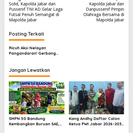
a
Solid, Kapolda Jabar dan
Kapolda Jabar dan
v
Pussenif TNI AD Gelar Laga
Danpussenif Pimpin
Futsal Penuh Semangat di
Olahraga Bersama di
i
Mapolda Jabar
Mapolda Jabar
g
Posting Terkait
a
s
Ricuh Aksi Nelayan
i
Pangandaran! Gerbang
p
Pendopo Dijebol, Mobil
Damkar Dirusak – Kapolres
o
Turun Redam Amarah
Jangan Lewatkan
s
SMPN 50 Bandung
Kang Andhy Daftar Calon
Kembangkan Buruan SAE,
Ketua PWI Jabar 2026–2031,
Raih Apresiasi Anggota DPR
Usung Kesejahteraan