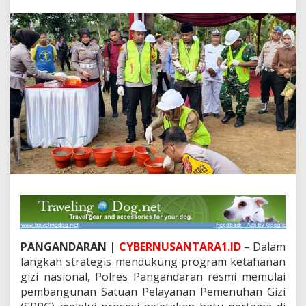
n
g
a
n
d
a
r
a
n
B
a
n
g
u
n
S
P
P
G
,
PANGANDARAN |
CYBERNUSANTARA1.ID
– Dalam
W
u
langkah strategis mendukung program ketahanan
j
gizi nasional, Polres Pangandaran resmi memulai
u
pembangunan Satuan Pelayanan Pemenuhan Gizi
d