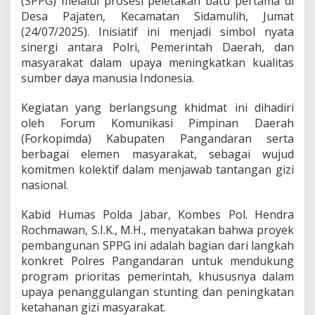
(SPPG) melalui prosesi peletakan batu pertama di
S
Desa Pajaten, Kecamatan Sidamulih, Jumat
i
n
(24/07/2025). Inisiatif ini menjadi simbol nyata
e
sinergi antara Polri, Pemerintah Daerah, dan
r
masyarakat dalam upaya meningkatkan kualitas
g
sumber daya manusia Indonesia.
i
P
o
Kegiatan yang berlangsung khidmat ini dihadiri
l
oleh Forum Komunikasi Pimpinan Daerah
r
(Forkopimda) Kabupaten Pangandaran serta
i
berbagai elemen masyarakat, sebagai wujud
d
a
komitmen kolektif dalam menjawab tantangan gizi
n
nasional.
P
e
Kabid Humas Polda Jabar, Kombes Pol. Hendra
m
Rochmawan, S.I.K., M.H., menyatakan bahwa proyek
d
a
pembangunan SPPG ini adalah bagian dari langkah
u
konkret Polres Pangandaran untuk mendukung
n
program prioritas pemerintah, khususnya dalam
t
upaya penanggulangan stunting dan peningkatan
u
ketahanan gizi masyarakat.
k