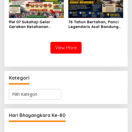
RW 07 Sukahaji Gelar
76 Tahun Bertahan, Panci
Gerakan Ketahanan
Legendaris Asal Bandung
Pangan, Paket Ayam Mulai
Ini Ternyata Sudah
Rp10 Ribu Disambut
Menembus Pasar Dunia
Antusias Warga
View More
Kategori
K
a
t
e
g
Hari Bhayangkara Ke-80
o
r
i