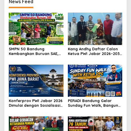
News Feed
SMPN 50 Bandung
Kang Andhy Daftar Calon
Kembangkan Buruan SAE,
Ketua PWI Jabar 2026–2031,
Raih Apresiasi Anggota DPR
Usung Kesejahteraan
RI Komisi X
Wartawan hingga Peluang
Karier Internasional
Konferprov PWI Jabar 2026
PERADI Bandung Gelar
Dimulai dengan Sosialisasi
Sunday Fun Walk, Bangun
Tahap I, Panitia Tekankan
Kebersamaan dan Perkuat
Transparansi dan
Integritas Advokat
Profesionalisme