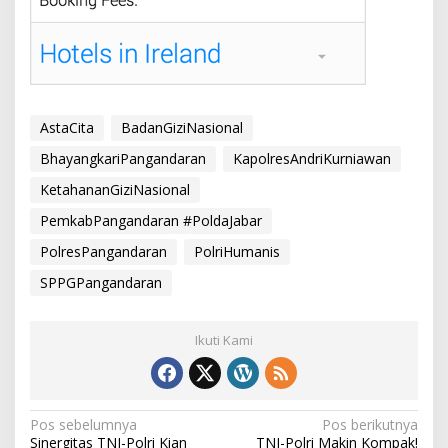
AstaCita
BadanGiziNasional
BhayangkariPangandaran
KapolresAndriKurniawan
KetahananGiziNasional
PemkabPangandaran #PoldaJabar
PolresPangandaran
PolriHumanis
SPPGPangandaran
Ikuti Kami
N
Pos sebelumnya
Pos berikutnya
Sinergitas TNI-Polri Kian
TNI-Polri Makin Kompak!