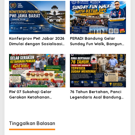
RI Komisi X
Wartawan hingga Peluang
Karier Internasional
Konferprov PWI Jabar 2026
PERADI Bandung Gelar
Dimulai dengan Sosialisasi
Sunday Fun Walk, Bangun
Tahap I, Panitia Tekankan
Kebersamaan dan Perkuat
Transparansi dan
Integritas Advokat
Profesionalisme
RW 07 Sukahaji Gelar
76 Tahun Bertahan, Panci
Gerakan Ketahanan
Legendaris Asal Bandung
Pangan, Paket Ayam Mulai
Ini Ternyata Sudah
Rp10 Ribu Disambut
Menembus Pasar Dunia
Antusias Warga
Tinggalkan Balasan