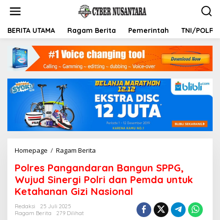
L
e
w
a
BERITA UTAMA
Ragam Berita
Pemerintah
TNI/POLRI
t
i
k
e
k
o
n
t
e
n
Homepage
/
Ragam Berita
P
o
Polres Pangandaran Bangun SPPG,
l
r
Wujud Sinergi Polri dan Pemda untuk
e
Ketahanan Gizi Nasional
s
P
Redaksi
25 Juli 2025
a
Ragam Berita
279 Dilihat