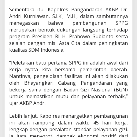
K
e
Sementara itu, Kapolres Pangandaran AKBP Dr.
t
Andri Kurniawan, S.I.K., M.H., dalam sambutannya
a
menegaskan bahwa pembangunan SPPG
h
merupakan bentuk dukungan langsung terhadap
a
n
program Presiden RI H. Prabowo Subianto serta
a
sejalan dengan misi Asta Cita dalam peningkatan
n
kualitas SDM Indonesia.
G
i
“Peletakan batu pertama SPPG ini adalah awal dari
z
i
kerja nyata kita bersama pemerintah daerah.
N
Nantinya, pengelolaan fasilitas ini akan dilakukan
a
oleh Bhayangkari Cabang Pangandaran yang
s
bekerja sama dengan Badan Gizi Nasional (BGN)
i
o
untuk memastikan mutu dan pelayanan terbaik,”
n
ujar AKBP Andri.
a
l
Lebih lanjut, Kapolres menargetkan pembangunan
ini akan rampung dalam waktu 45 hari kerja,
lengkap dengan peralatan standar pelayanan gizi.
Ia juga menyoroti dampak ekonomi positif dari