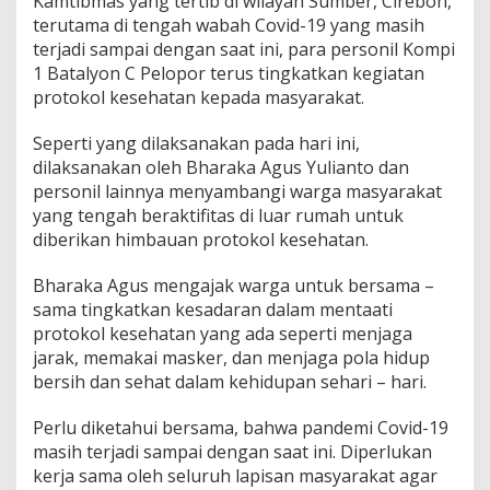
Kamtibmas yang tertib di wilayah Sumber, Cirebon,
m
terutama di tengah wabah Covid-19 yang masih
o
b
terjadi sampai dengan saat ini, para personil Kompi
P
1 Batalyon C Pelopor terus tingkatkan kegiatan
o
protokol kesehatan kepada masyarakat.
l
d
Seperti yang dilaksanakan pada hari ini,
a
J
dilaksanakan oleh Bharaka Agus Yulianto dan
a
personil lainnya menyambangi warga masyarakat
b
yang tengah beraktifitas di luar rumah untuk
a
diberikan himbauan protokol kesehatan.
r
G
e
Bharaka Agus mengajak warga untuk bersama –
n
sama tingkatkan kesadaran dalam mentaati
c
protokol kesehatan yang ada seperti menjaga
a
jarak, memakai masker, dan menjaga pola hidup
r
k
bersih dan sehat dalam kehidupan sehari – hari.
a
n
Perlu diketahui bersama, bahwa pandemi Covid-19
H
masih terjadi sampai dengan saat ini. Diperlukan
i
kerja sama oleh seluruh lapisan masyarakat agar
m