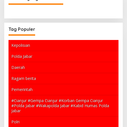
o
r
i
Tag Populer
Kepolisian
Polda Jabar
Daerah
Ragam berita
Pemerintah
#Cianjur #Gempa Cianjur #Korban Gempa Cianjur
#Polda Jabar #Wakapolda Jabar #Kabid Humas Polda
Jabar
Polri