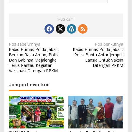
Ikuti Kami
N
Pos sebelumnya
Pos berikutnya
Kabid Humas Polda Jabar :
Kabid Humas Polda Jabar :
a
Berikan Rasa Aman, Polisi
Polisi Bantu Antar Jemput
v
Dan Babinsa Majalengka
Lansia Untuk Vaksin
Terus Pantau Kegiatan
Ditengah PPKM
i
Vaksinasi Ditengah PPKM
g
Jangan Lewatkan
a
s
i
p
o
s