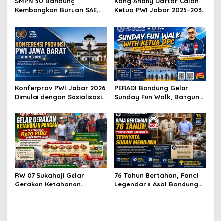
SMPN 50 Bandung
Kang Andhy Daftar Calon
Kembangkan Buruan SAE,
Ketua PWI Jabar 2026–2031,
Raih Apresiasi Anggota DPR
Usung Kesejahteraan
RI Komisi X
Wartawan hingga Peluang
Karier Internasional
Konferprov PWI Jabar 2026
PERADI Bandung Gelar
Dimulai dengan Sosialisasi
Sunday Fun Walk, Bangun
Tahap I, Panitia Tekankan
Kebersamaan dan Perkuat
Transparansi dan
Integritas Advokat
Profesionalisme
RW 07 Sukahaji Gelar
76 Tahun Bertahan, Panci
Gerakan Ketahanan
Legendaris Asal Bandung
Pangan, Paket Ayam Mulai
Ini Ternyata Sudah
Rp10 Ribu Disambut
Menembus Pasar Dunia
Antusias Warga