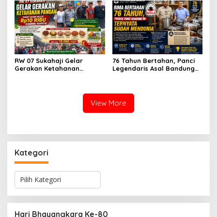
Profesionalisme
RW 07 Sukahaji Gelar
76 Tahun Bertahan, Panci
Gerakan Ketahanan
Legendaris Asal Bandung
Pangan, Paket Ayam Mulai
Ini Ternyata Sudah
Rp10 Ribu Disambut
Menembus Pasar Dunia
Antusias Warga
View More
Kategori
K
a
t
e
g
Hari Bhayangkara Ke-80