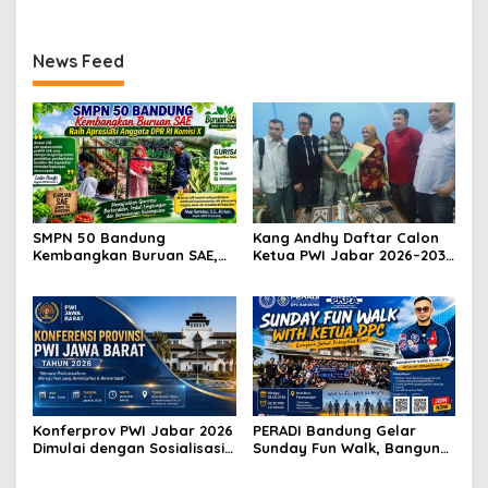
News Feed
SMPN 50 Bandung
Kang Andhy Daftar Calon
Kembangkan Buruan SAE,
Ketua PWI Jabar 2026–2031,
Raih Apresiasi Anggota DPR
Usung Kesejahteraan
RI Komisi X
Wartawan hingga Peluang
Karier Internasional
Konferprov PWI Jabar 2026
PERADI Bandung Gelar
Dimulai dengan Sosialisasi
Sunday Fun Walk, Bangun
Tahap I, Panitia Tekankan
Kebersamaan dan Perkuat
Transparansi dan
Integritas Advokat