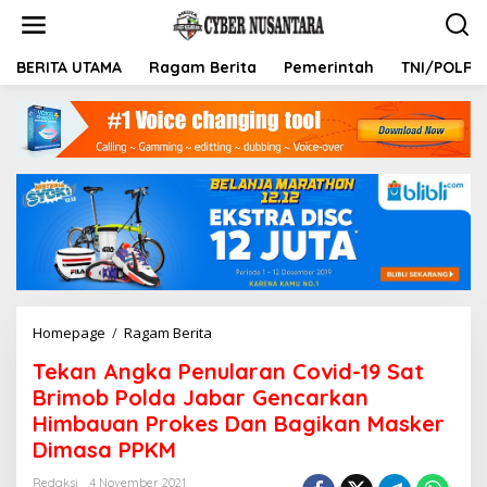
L
e
w
a
BERITA UTAMA
Ragam Berita
Pemerintah
TNI/POLRI
t
i
k
e
k
o
n
t
e
n
Homepage
/
Ragam Berita
T
e
Tekan Angka Penularan Covid-19 Sat
k
a
Brimob Polda Jabar Gencarkan
n
Himbauan Prokes Dan Bagikan Masker
A
Dimasa PPKM
n
g
Redaksi
4 November 2021