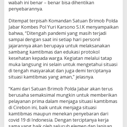
b
wabah ini benar – benar bisa dihentikan
a
penyebarannya.
u
a
Ditempat terpisah Komandan Satuan Brimob Polda
n
Jabar Kombes Pol Yuri Karsono S.I.K menyampaikan
P
r
bahwa, “Ditengah pandemi yang masih terjadi
o
sampai dengan saat ini setiap hari personil
k
jajarannya akan berupaya untuk melaksanakan
e
sambang kamtibmas dan edukasi protokol
s
kesehatan kepada warga. Kegiatan melalui tatap
D
a
muka langsung ini selain untuk mengetahui situasi
n
di tengah masyarakat dan juga demi terciptanya
B
situasi kamtibmas yang aman,” jelasnya.
a
g
“Kami dari Satuan Brimob Polda Jabar akan terus
i
k
berusaha semaksimal mungkin untuk memberikan
a
pelayanan prima dalam menjaga situasi kamtibmas
n
di Cirebon ini, baik untuk menjaga situasi
M
kamtibmas maupun menekan penyebaran dari
a
s
covid 19 di Indonesia. Dengan terciptanya kerja
k
sama yang baik oleh seluruh elemen dan lapisan