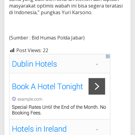
e
masyarakat optimis wabah ini bisa segera teratasi
r
di Indonesia,” pungkas Yuri Karsono.
D
i
m
a
s
(Sumber : Bid Humas Polda Jabar)
a
P
Post Views:
22
P
K
M