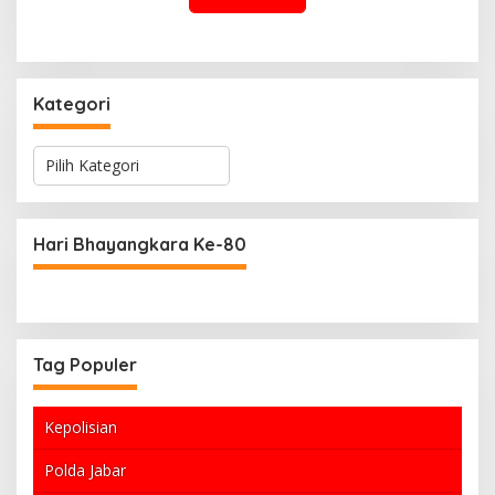
Kategori
K
a
t
e
g
Hari Bhayangkara Ke-80
o
r
i
Tag Populer
Kepolisian
Polda Jabar