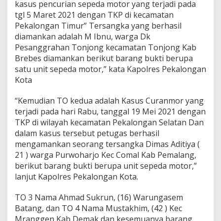
kasus pencurian sepeda motor yang terjadi pada
n
T
tgl 5 Maret 2021 dengan TKP di kecamatan
O
Pekalongan Timur” Tersangka yang berhasil
S
diamankan adalah M Ibnu, warga Dk
e
Pesanggrahan Tonjong kecamatan Tonjong Kab
r
t
Brebes diamankan berikut barang bukti berupa
a
satu unit sepeda motor,” kata Kapolres Pekalongan
A
Kota
m
a
“Kemudian TO kedua adalah Kasus Curanmor yang
n
k
terjadi pada hari Rabu, tanggal 19 Mei 2021 dengan
a
TKP di wilayah kecamatan Pekalongan Selatan Dan
n
dalam kasus tersebut petugas berhasil
7
mengamankan seorang tersangka Dimas Aditiya (
T
21 ) warga Purwoharjo Kec Comal Kab Pemalang,
e
r
berikut barang bukti berupa unit sepeda motor,”
s
lanjut Kapolres Pekalongan Kota.
a
n
TO 3 Nama Ahmad Sukrun, (16) Warungasem
g
Batang, dan TO 4 Nama Mustakhim, (42 ) Kec
k
a
Mranggen Kab Demak dan kesemuanya barang