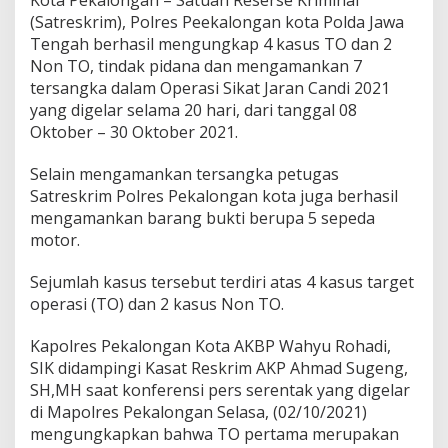
l
(Satreskrim), Polres Peekalongan kota Polda Jawa
o
n
Tengah berhasil mengungkap 4 kasus TO dan 2
g
Non TO, tindak pidana dan mengamankan 7
a
tersangka dalam Operasi Sikat Jaran Candi 2021
n
yang digelar selama 20 hari, dari tanggal 08
K
Oktober – 30 Oktober 2021.
o
t
a
Selain mengamankan tersangka petugas
U
Satreskrim Polres Pekalongan kota juga berhasil
n
mengamankan barang bukti berupa 5 sepeda
g
motor.
k
a
p
Sejumlah kasus tersebut terdiri atas 4 kasus target
4
operasi (TO) dan 2 kasus Non TO.
T
O
Kapolres Pekalongan Kota AKBP Wahyu Rohadi,
d
a
SIK didampingi Kasat Reskrim AKP Ahmad Sugeng,
n
SH,MH saat konferensi pers serentak yang digelar
2
di Mapolres Pekalongan Selasa, (02/10/2021)
N
mengungkapkan bahwa TO pertama merupakan
o