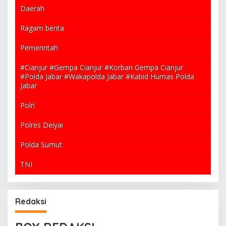
Daerah
Ragam berita
Pemerintah
#Cianjur #Gempa Cianjur #Korban Gempa Cianjur
#Polda Jabar #Wakapolda Jabar #Kabid Humas Polda
Jabar
Polri
Polres Deiyai
Polda Sumut
TNI
Redaksi