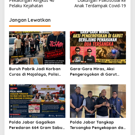
v
Pekalongan Ringkus 46
Dukungan Psikososial ke
Pelaku Kejahatan
Anak Terdampak Covid-19
i
g
Jangan Lewatkan
a
s
i
p
o
s
Buruh Pabrik Jadi Korban
Gara-Gara Miras, Aksi
Curas di Majalaya, Polisi
Pengeroyokan di Garut
Ringkus Terduga Pelaku
Berujung Penahanan Dua
Usai Buron
Tersangka
Polda Jabar Gagalkan
Polda Jabar Tangkap
Peredaran 664 Gram Sabu
Tersangka Penyekapan dan
dan Ekstasi, Dua Pengedar
Penganiayaan Perempuan