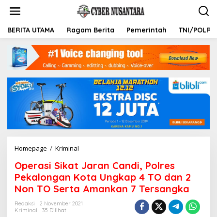
L
e
w
a
BERITA UTAMA
Ragam Berita
Pemerintah
TNI/POLRI
t
i
k
e
k
o
n
t
e
n
Homepage
/
Kriminal
O
p
Operasi Sikat Jaran Candi, Polres
e
r
Pekalongan Kota Ungkap 4 TO dan 2
a
Non TO Serta Amankan 7 Tersangka
s
i
Redaksi
2 November 2021
S
Kriminal
35 Dilihat