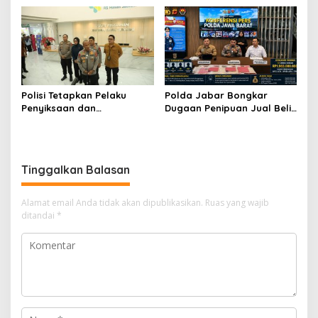
Ditangkap
di Majalaya, Komitmen
Tegakkan Hukum bagi
Korban Kekerasan
Polisi Tetapkan Pelaku
Polda Jabar Bongkar
Penyiksaan dan
Dugaan Penipuan Jual Beli
Penyekapan Kekasih
Titik SPPG, Kerugian Korban
Selama Tiga Tahun sebagai
Capai Rp1,9 Miliar
Tersangka dan DPO
Tinggalkan Balasan
Alamat email Anda tidak akan dipublikasikan.
Ruas yang wajib
ditandai
*