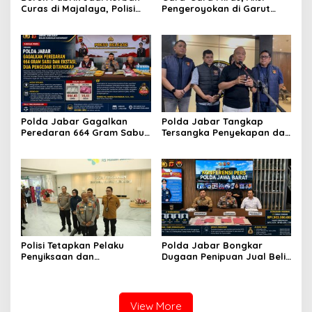
Curas di Majalaya, Polisi
Pengeroyokan di Garut
Ringkus Terduga Pelaku
Berujung Penahanan Dua
Usai Buron
Tersangka
Polda Jabar Gagalkan
Polda Jabar Tangkap
Peredaran 664 Gram Sabu
Tersangka Penyekapan dan
dan Ekstasi, Dua Pengedar
Penganiayaan Perempuan
Ditangkap
di Majalaya, Komitmen
Tegakkan Hukum bagi
Korban Kekerasan
Polisi Tetapkan Pelaku
Polda Jabar Bongkar
Penyiksaan dan
Dugaan Penipuan Jual Beli
Penyekapan Kekasih
Titik SPPG, Kerugian Korban
Selama Tiga Tahun sebagai
Capai Rp1,9 Miliar
Tersangka dan DPO
View More