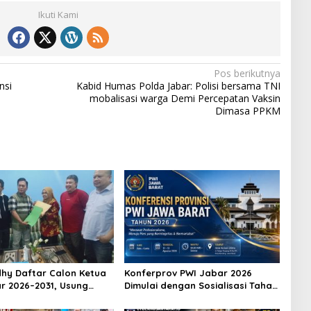
Ikuti Kami
Pos berikutnya
nsi
Kabid Humas Polda Jabar: Polisi bersama TNI
mobalisasi warga Demi Percepatan Vaksin
Dimasa PPKM
hy Daftar Calon Ketua
Konferprov PWI Jabar 2026
r 2026–2031, Usung
Dimulai dengan Sosialisasi Tahap
eraan Wartawan hingga
I, Panitia Tekankan Transparansi
Karier Internasional
dan Profesionalisme