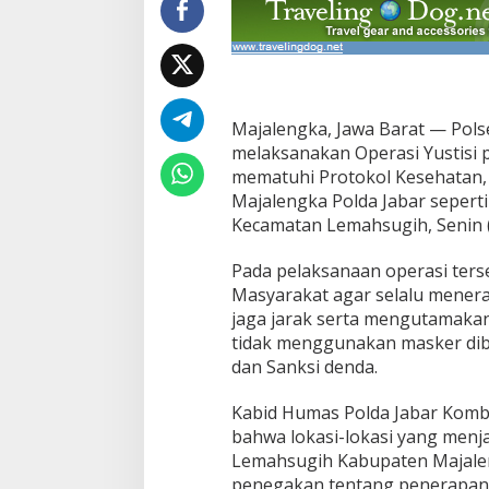
a
n
M
a
s
k
e
Majalengka, Jawa Barat — Pols
r
melaksanakan Operasi Yustisi
P
mematuhi Protokol Kesehatan, 
a
Majalengka Polda Jabar seperti
d
Kecamatan Lemahsugih, Senin (
a
W
a
Pada pelaksanaan operasi ter
r
Masyarakat agar selalu mener
g
jaga jarak serta mengutamakan
a
tidak menggunakan masker dibe
Y
a
dan Sanksi denda.
n
g
Kabid Humas Polda Jabar Kombes
T
bahwa lokasi-lokasi yang menja
i
Lemahsugih Kabupaten Majalen
d
a
penegakan tentang penerapan 