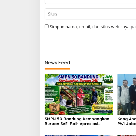
Simpan nama, email, dan situs web saya pa
News Feed
SMPN 50 Bandung Kembangkan
Kang And
Buruan SAE, Raih Apresiasi
PWI Jaba
Anggota DPR RI Komisi X
Kesejaht
Peluang 