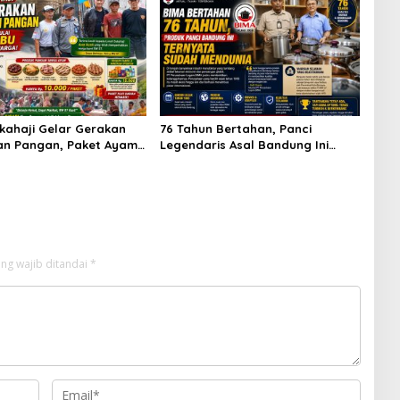
kahaji Gelar Gerakan
76 Tahun Bertahan, Panci
an Pangan, Paket Ayam
Legendaris Asal Bandung Ini
10 Ribu Disambut
Ternyata Sudah Menembus Pasar
 Warga
Dunia
ng wajib ditandai
*