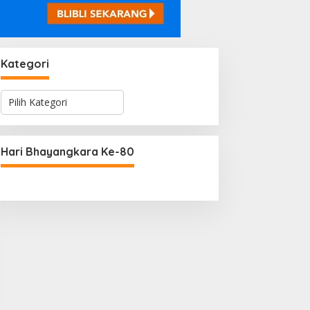
Kategori
K
a
t
e
g
Hari Bhayangkara Ke-80
o
r
i