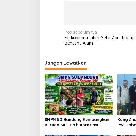
N
Pos sebelumnya
Forkopimda Jatim Gelar Apel Kontije
a
Bencana Alam
v
i
Jangan Lewatkan
g
a
s
i
p
o
s
SMPN 50 Bandung Kembangkan
Kang And
Buruan SAE, Raih Apresiasi
PWI Jaba
Anggota DPR RI Komisi X
Kesejaht
Peluang 