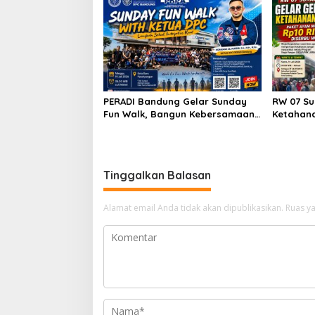
PERADI Bandung Gelar Sunday
RW 07 Su
Fun Walk, Bangun Kebersamaan
Ketahan
dan Perkuat Integritas Advokat
Mulai Rp
Antusias
Tinggalkan Balasan
Alamat email Anda tidak akan dipublikasikan.
Ruas ya