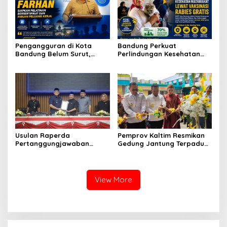
Pengangguran di Kota
Bandung Perkuat
Bandung Belum Surut,
Perlindungan Kesehatan
Farhan Luncurkan Program
Masyarakat melalui
Pelatihan Bersertifikat
Vaksinasi Rabies Gratis di
Tingkat Kelurahan
Usulan Raperda
Pemprov Kaltim Resmikan
Pertanggungjawaban
Gedung Jantung Terpadu
Pelaksanaan APBD 2025
Awang Faruk Tower,
Jadi Agenda Pembahasan
Perkuat Layanan
Dewan
Kesehatan Jantung Modern
View More