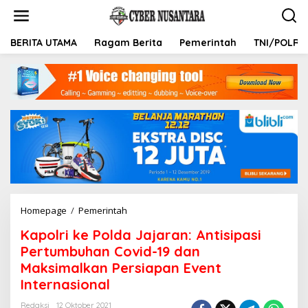
L
e
w
a
BERITA UTAMA
Ragam Berita
Pemerintah
TNI/POLRI
t
i
k
e
k
o
n
t
e
n
Homepage
/
Pemerintah
K
a
Kapolri ke Polda Jajaran: Antisipasi
p
o
Pertumbuhan Covid-19 dan
l
Maksimalkan Persiapan Event
r
Internasional
i
k
Redaksi
12 Oktober 2021