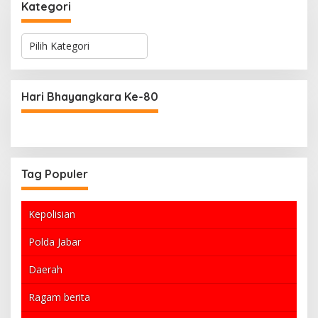
Kategori
K
a
t
e
g
Hari Bhayangkara Ke-80
o
r
i
Tag Populer
Kepolisian
Polda Jabar
Daerah
Ragam berita