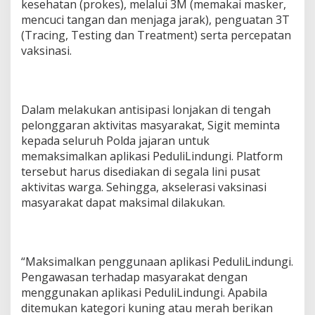
kesehatan (prokes), melalui 3M (memakai masker,
r
mencuci tangan dan menjaga jarak), penguatan 3T
n
a
(Tracing, Testing dan Treatment) serta percepatan
s
vaksinasi.
i
o
n
a
l
Dalam melakukan antisipasi lonjakan di tengah
pelonggaran aktivitas masyarakat, Sigit meminta
kepada seluruh Polda jajaran untuk
memaksimalkan aplikasi PeduliLindungi. Platform
tersebut harus disediakan di segala lini pusat
aktivitas warga. Sehingga, akselerasi vaksinasi
masyarakat dapat maksimal dilakukan.
“Maksimalkan penggunaan aplikasi PeduliLindungi.
Pengawasan terhadap masyarakat dengan
menggunakan aplikasi PeduliLindungi. Apabila
ditemukan kategori kuning atau merah berikan