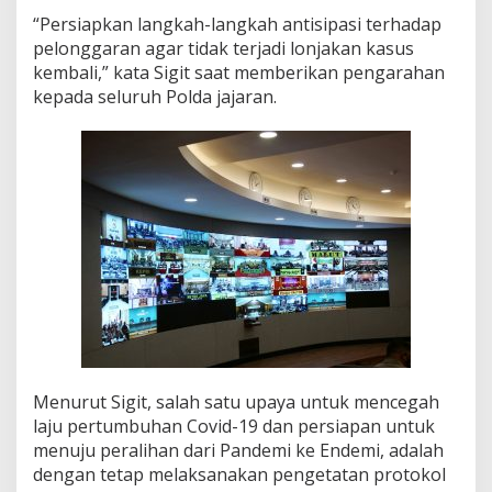
i
“Persiapkan langkah-langkah antisipasi terhadap
m
pelonggaran agar tidak terjadi lonjakan kasus
a
l
kembali,” kata Sigit saat memberikan pengarahan
k
kepada seluruh Polda jajaran.
a
n
P
e
r
s
i
a
p
a
n
E
v
e
n
Menurut Sigit, salah satu upaya untuk mencegah
t
I
laju pertumbuhan Covid-19 dan persiapan untuk
n
menuju peralihan dari Pandemi ke Endemi, adalah
t
dengan tetap melaksanakan pengetatan protokol
e