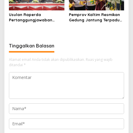
Usulan Raperda
Pemprov Kaltim Resmikan
Pertanggungjawaban
Gedung Jantung Terpadu
Pelaksanaan APBD 2025
Awang Faruk Tower,
Jadi Agenda Pembahasan
Perkuat Layanan
Dewan
Kesehatan Jantung Modern
Tinggalkan Balasan
Alamat email Anda tidak akan dipublikasikan.
Ruas yang wajib
ditandai
*