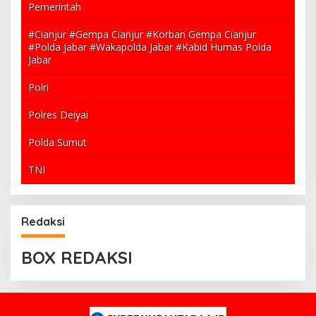
Pemerintah
#Cianjur #Gempa Cianjur #Korban Gempa Cianjur
#Polda Jabar #Wakapolda Jabar #Kabid Humas Polda
Jabar
Polri
Polres Deiyai
Polda Sumut
TNI
Redaksi
BOX REDAKSI