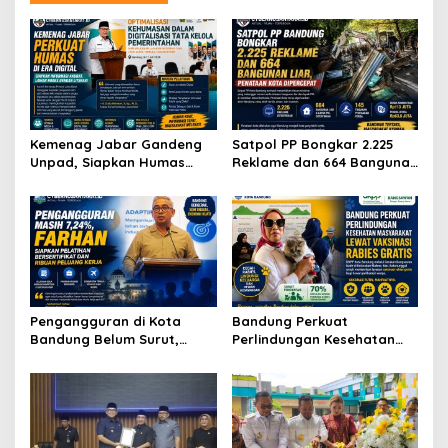
a
s
i
p
o
s
Kemenag Jabar Gandeng
Satpol PP Bongkar 2.225
Unpad, Siapkan Humas
Reklame dan 664 Bangunan
Andal Hadapi Era Digital
Liar, Wajah Kota Bandung
Berubah Drastis
Pengangguran di Kota
Bandung Perkuat
Bandung Belum Surut,
Perlindungan Kesehatan
Farhan Luncurkan Program
Masyarakat melalui
Pelatihan Bersertifikat
Vaksinasi Rabies Gratis di
Tingkat Kelurahan