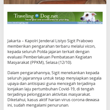
e
r
t
u
m
b
u
h
a
Jakarta – Kapolri Jenderal Listyo Sigit Prabowo
n
C
memberikan pengarahan terbaru melalui vicon,
o
kepada seluruh Polda jajaran terkait dengan
v
evaluasi Pemberlakuan Pembatasan Kegiatan
i
Masyarakat (PPKM), Selasa (12/10).
d
-
1
Dalam pengarahannya, Sigit menekankan kepada
9
seluruh jajarannya untuk tetap menyiapkan segala
d
upaya dan antisipasi guna mencegah terjadinya
a
lonjakan laju pertumbuhan Covid-19, di tengah
n
terjadinya pelonggaran aktivitas masyarakat.
M
a
Diketahui, kasus aktif harian virus corona dewasa
k
ini, sudah mengalami penurunan.
s