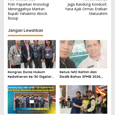
N
Polri Paparkan Kronologi
Jaga Bandung Kondusif,
a
Meninggalnya Mantan
Yana Ajak Ormas Eratkan
v
Bupati Yahukimo Abock
Silaturahmi
Busup
i
g
Jangan Lewatkan
a
s
i
p
o
s
Kongres Dunia Hukum
Ketua IWO Kaltim dan
Kedokteran ke-30 Digelar
Disdik Bahas SPMB 2026,
di Belgia, Bahas Akses,
Tegaskan Komitmen
Inovasi, dan Tantangan
Transparansi dan Keadilan
Global Kesehatan
bagi Calon Murid