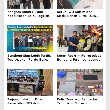
Kongres Dunia Hukum
Ketua IWO Kaltim dan
Kedokteran ke-30 Digelar
Disdik Bahas SPMB 2026,
di Belgia, Bahas Akses,
Tegaskan Komitmen
Inovasi, dan Tantangan
Transparansi dan Keadilan
Global Kesehatan
bagi Calon Murid
Bandung Siap Lebih Tertib,
Kasat Reskrim Polrestabes
Tapi Apakah Perda Baru
Bandung Turun Langsung
Mampu Menjawab
Salurkan Bantuan Pangan
Persoalan Klasik Kota?
Tinjauan Hukum: Dasar
Polisi Tangkap Pengedar
Penerbitan SP3 dalam
Tembakau Sintesis
Perkara Dugaan Korupsi