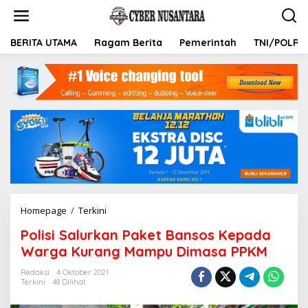
L
e
w
a
BERITA UTAMA
Ragam Berita
Pemerintah
TNI/POLRI
t
i
k
e
k
o
n
t
e
n
Homepage
/
Terkini
P
o
Polisi Salurkan Paket Bansos Kepada
l
i
Warga Kurang Mampu Dimasa PPKM
s
i
Redaksi
4 Oktober 2021
Terkini
48 Dilihat
S
a