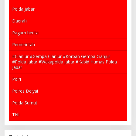
Polda Jabar
Daerah
Ragam berita
Pemerintah
#Cianjur #Gempa Cianjur #Korban Gempa Cianjur
#Polda Jabar #Wakapolda Jabar #Kabid Humas Polda
Jabar
Polri
Polres Deiyai
Polda Sumut
TNI