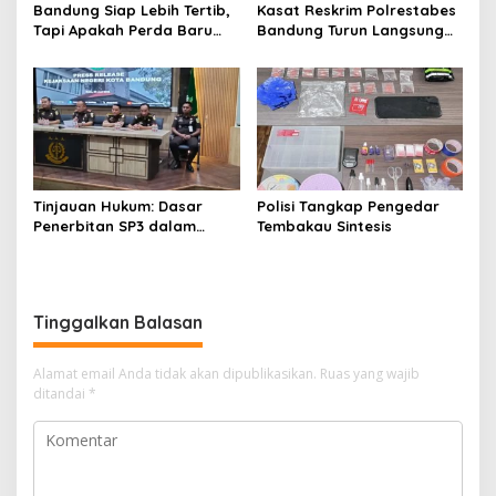
Bandung Siap Lebih Tertib,
Kasat Reskrim Polrestabes
Tapi Apakah Perda Baru
Bandung Turun Langsung
Mampu Menjawab
Salurkan Bantuan Pangan
Persoalan Klasik Kota?
Tinjauan Hukum: Dasar
Polisi Tangkap Pengedar
Penerbitan SP3 dalam
Tembakau Sintesis
Perkara Dugaan Korupsi
yang Menyeret Erwin dan
Rendiana Awangga
Tinggalkan Balasan
Alamat email Anda tidak akan dipublikasikan.
Ruas yang wajib
ditandai
*