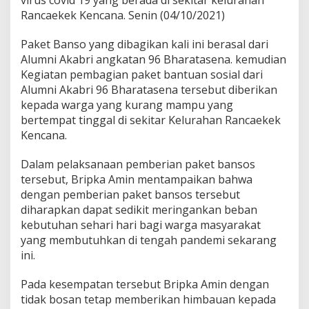
r
Rancaekek Kencana. Senin (04/10/2021)
g
a
K
Paket Banso yang dibagikan kali ini berasal dari
u
Alumni Akabri angkatan 96 Bharatasena. kemudian
r
Kegiatan pembagian paket bantuan sosial dari
a
Alumni Akabri 96 Bharatasena tersebut diberikan
n
g
kepada warga yang kurang mampu yang
M
bertempat tinggal di sekitar Kelurahan Rancaekek
a
Kencana.
m
p
Dalam pelaksanaan pemberian paket bansos
u
D
tersebut, Bripka Amin mentampaikan bahwa
i
dengan pemberian paket bansos tersebut
m
diharapkan dapat sedikit meringankan beban
a
kebutuhan sehari hari bagi warga masyarakat
s
yang membutuhkan di tengah pandemi sekarang
a
P
ini.
P
K
Pada kesempatan tersebut Bripka Amin dengan
M
tidak bosan tetap memberikan himbauan kepada