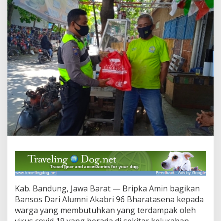
l
u
r
k
a
n
P
a
k
e
t
B
a
n
s
o
s
K
e
p
a
Kab. Bandung, Jawa Barat — Bripka Amin bagikan
d
a
Bansos Dari Alumni Akabri 96 Bharatasena kepada
W
warga yang membutuhkan yang terdampak oleh
a
virus covid 19 yang berada di sekitar kelurahan