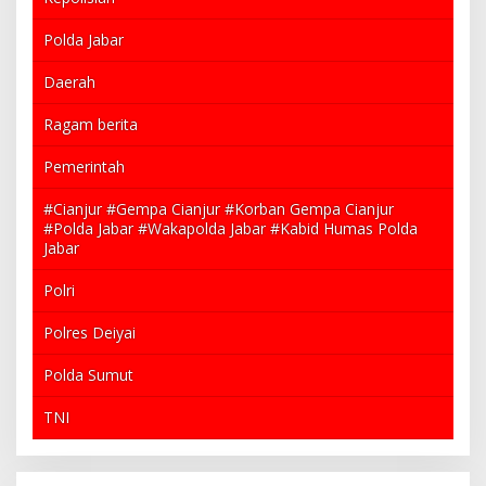
Polda Jabar
Daerah
Ragam berita
Pemerintah
#Cianjur #Gempa Cianjur #Korban Gempa Cianjur
#Polda Jabar #Wakapolda Jabar #Kabid Humas Polda
Jabar
Polri
Polres Deiyai
Polda Sumut
TNI