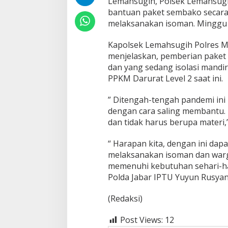
Lemahsugih, Polsek Lemahsugi
P
bantuan paket sembako secara
a
k
melaksanakan isoman. Minggu 
e
t
Kapolsek Lemahsugih Polres M
S
menjelaskan, pemberian pake
e
dan yang sedang isolasi mandir
m
b
PPKM Darurat Level 2 saat ini.
a
k
” Ditengah-tengah pandemi ini 
o
dengan cara saling membantu. 
K
dan tidak harus berupa materi,”
e
p
a
“ Harapan kita, dengan ini da
d
melaksanakan isoman dan war
a
memenuhi kebutuhan sehari-ha
W
Polda Jabar IPTU Yuyun Rusyan
a
r
g
(Redaksi)
a
I
Post Views:
12
s