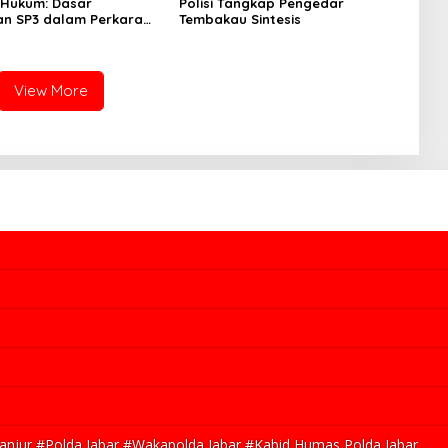
 Hukum: Dasar
Polisi Tangkap Pengedar
an SP3 dalam Perkara
Tembakau Sintesis
orupsi yang Menyeret
n Rendiana Awangga
View More
njur #Polda Jabar #Wakapolda Jabar #Kabid Humas Polda Jabar