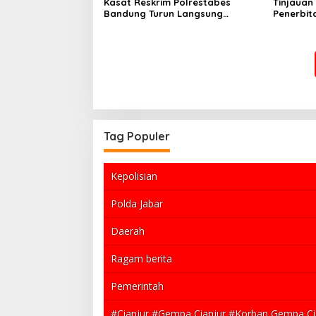
Kasat Reskrim Polrestabes
Tinjauan
Bandung Turun Langsung
Penerbit
Salurkan Bantuan Pangan
Dugaan K
Erwin da
Tag Populer
Kepolisian
Polda Jabar
Daerah
Ragam berita
Pemerintah
#Cianjur #Gempa Cianjur #Korban Gempa Cia