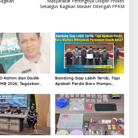
Bagikan
Masyarakat Pentingnya Disiplin Prokes
Sekaligus Bagikan Masker Ditengah PPKM
O Kaltim dan Disdik
Bandung Siap Lebih Tertib, Tapi
MB 2026, Tegaskan
Apakah Perda Baru Mampu
 Transparansi dan
Menjawab Persoalan Klasik
 bagi Calon Murid
Kota?