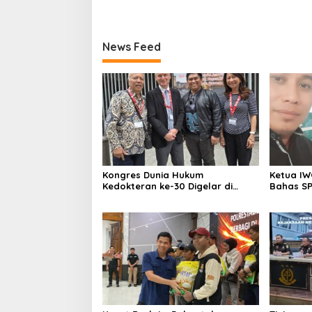
News Feed
Kongres Dunia Hukum
Ketua IW
Kedokteran ke-30 Digelar di
Bahas SP
Belgia, Bahas Akses, Inovasi, dan
Komitmen
Tantangan Global Kesehatan
Keadilan