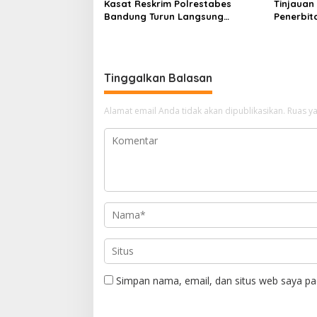
Kasat Reskrim Polrestabes
Tinjauan
Bandung Turun Langsung
Penerbit
Salurkan Bantuan Pangan
Dugaan K
Erwin da
Tinggalkan Balasan
Alamat email Anda tidak akan dipublikasikan.
Ruas ya
Simpan nama, email, dan situs web saya pa