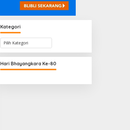
Kategori
K
a
t
e
g
Hari Bhayangkara Ke-80
o
r
i