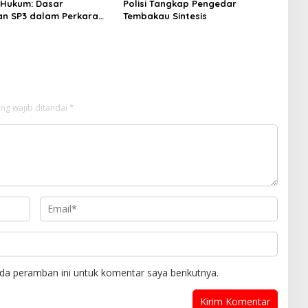
 Hukum: Dasar
Polisi Tangkap Pengedar
an SP3 dalam Perkara
Tembakau Sintesis
orupsi yang Menyeret
n Rendiana Awangga
ng wajib ditandai
*
da peramban ini untuk komentar saya berikutnya.