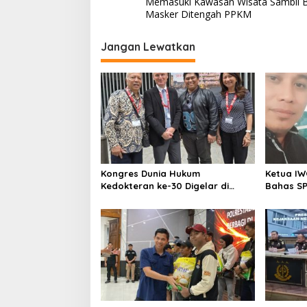
Memasuki Kawasan Wisata Sambil 
v
Masker Ditengah PPKM
i
Jangan Lewatkan
g
a
s
i
p
o
s
Kongres Dunia Hukum
Ketua IW
Kedokteran ke-30 Digelar di
Bahas SP
Belgia, Bahas Akses, Inovasi, dan
Komitmen
Tantangan Global Kesehatan
Keadilan