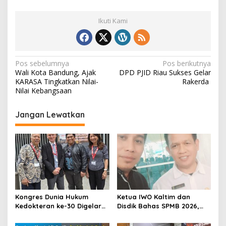
Ikuti Kami
N
Pos sebelumnya
Pos berikutnya
Wali Kota Bandung, Ajak
DPD PJID Riau Sukses Gelar
a
KARASA Tingkatkan Nilai-
Rakerda
v
Nilai Kebangsaan
i
Jangan Lewatkan
g
a
s
i
p
o
Kongres Dunia Hukum
Ketua IWO Kaltim dan
s
Kedokteran ke-30 Digelar
Disdik Bahas SPMB 2026,
di Belgia, Bahas Akses,
Tegaskan Komitmen
Inovasi, dan Tantangan
Transparansi dan Keadilan