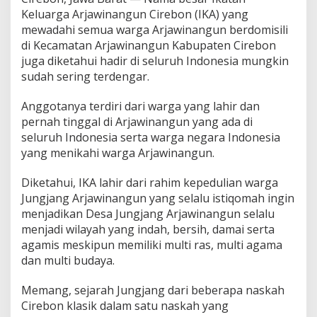
w
Keluarga Arjawinangun Cirebon (IKA) yang
i
mewadahi semua warga Arjawinangun berdomisili
n
a
di Kecamatan Arjawinangun Kabupaten Cirebon
n
juga diketahui hadir di seluruh Indonesia mungkin
g
sudah sering terdengar.
u
n
Anggotanya terdiri dari warga yang lahir dan
(
I
pernah tinggal di Arjawinangun yang ada di
K
seluruh Indonesia serta warga negara Indonesia
A
yang menikahi warga Arjawinangun.
)
C
Diketahui, IKA lahir dari rahim kepedulian warga
i
r
Jungjang Arjawinangun yang selalu istiqomah ingin
e
menjadikan Desa Jungjang Arjawinangun selalu
b
menjadi wilayah yang indah, bersih, damai serta
o
agamis meskipun memiliki multi ras, multi agama
n
T
dan multi budaya.
e
r
Memang, sejarah Jungjang dari beberapa naskah
k
Cirebon klasik dalam satu naskah yang
a