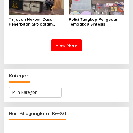
Tinjauan Hukum: Dasar
Polisi Tangkap Pengedar
Penerbitan SP3 dalam
Tembakau Sintesis
Perkara Dugaan Korupsi
yang Menyeret Erwin dan
Rendiana Awangga
View More
Kategori
K
a
t
e
g
Hari Bhayangkara Ke-80
o
r
i