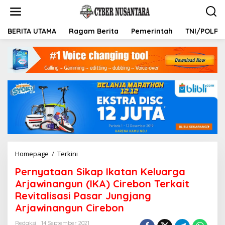
L
e
w
a
BERITA UTAMA
Ragam Berita
Pemerintah
TNI/POLRI
t
i
k
e
k
o
n
t
e
n
Homepage
/
Terkini
P
e
Pernyataan Sikap Ikatan Keluarga
r
n
Arjawinangun (IKA) Cirebon Terkait
y
Revitalisasi Pasar Jungjang
a
Arjawinangun Cirebon
t
a
Redaksi
14 September 2021