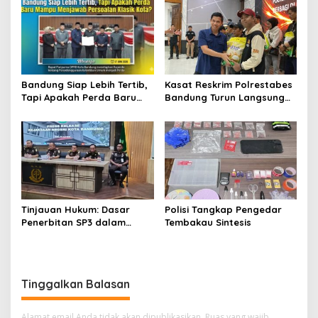
Global Kesehatan
bagi Calon Murid
Bandung Siap Lebih Tertib,
Kasat Reskrim Polrestabes
Tapi Apakah Perda Baru
Bandung Turun Langsung
Mampu Menjawab
Salurkan Bantuan Pangan
Persoalan Klasik Kota?
Tinjauan Hukum: Dasar
Polisi Tangkap Pengedar
Penerbitan SP3 dalam
Tembakau Sintesis
Perkara Dugaan Korupsi
yang Menyeret Erwin dan
Rendiana Awangga
Tinggalkan Balasan
Alamat email Anda tidak akan dipublikasikan.
Ruas yang wajib