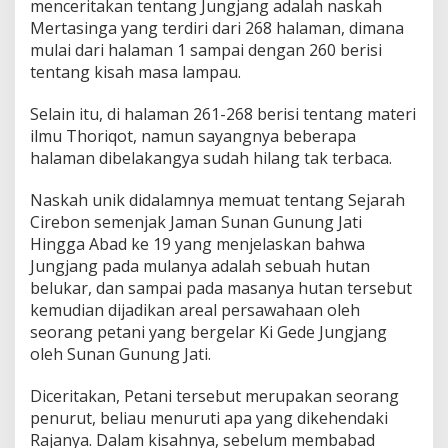
menceritakan tentang Jungjang adalah naskah
i
t
Mertasinga yang terdiri dari 268 halaman, dimana
R
mulai dari halaman 1 sampai dengan 260 berisi
e
tentang kisah masa lampau.
v
i
Selain itu, di halaman 261-268 berisi tentang materi
t
a
ilmu Thoriqot, namun sayangnya beberapa
l
halaman dibelakangya sudah hilang tak terbaca.
i
s
Naskah unik didalamnya memuat tentang Sejarah
a
Cirebon semenjak Jaman Sunan Gunung Jati
s
i
Hingga Abad ke 19 yang menjelaskan bahwa
P
Jungjang pada mulanya adalah sebuah hutan
a
belukar, dan sampai pada masanya hutan tersebut
s
kemudian dijadikan areal persawahaan oleh
a
seorang petani yang bergelar Ki Gede Jungjang
r
J
oleh Sunan Gunung Jati.
u
n
Diceritakan, Petani tersebut merupakan seorang
g
penurut, beliau menuruti apa yang dikehendaki
j
Rajanya. Dalam kisahnya, sebelum membabad
a