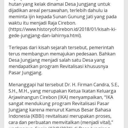
n
hutan yang kelak dinamai Desa Jungjang untuk
g
dijadikan areal persawahan, terlebih dahulu ia
A
meminta ijin kepada Sunan Gunung Jati yang pada
r
waktu itu menjadi Raja Cirebon.
j
a
(https://www.historyofcirebon.id/2018/01/kisah-ki-
w
gede-jungjang-dan-lahirnya.html).
i
n
Terlepas dari kisah sejarah tersebut, pemerintah
a
terus membangun memajukan pedesaan. Bahkan
n
g
Desa Jungjang menjadi salah satu Desa yang
u
mendapatkan program Revitalisasi khususnya
n
Pasar Jungjang.
C
i
Menanggapi hal tersebut Dr. H. Firman Candra, S.E.,
r
e
S.H., M.H., yang merupakan Ketua Ikatan Keluarga
b
Arjawinangun Cirebon (IKA) menyampaikan, “IKA
o
sangat mendukung program Revitalisasi Pasar
n
Jungjang karena menurut Kamus Besar Bahasa
Indonesia (KBBI) revitalisasi merupakan proses,
cara dan perbuatan memvitalkan (menjadi vital),”