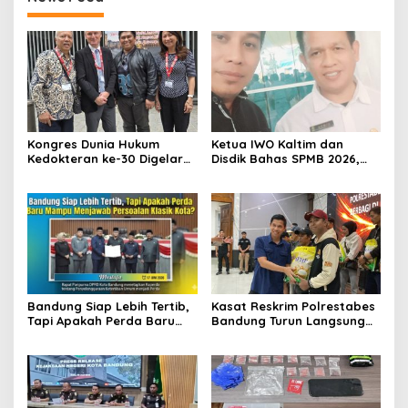
Kongres Dunia Hukum
Ketua IWO Kaltim dan
Kedokteran ke-30 Digelar
Disdik Bahas SPMB 2026,
di Belgia, Bahas Akses,
Tegaskan Komitmen
Inovasi, dan Tantangan
Transparansi dan Keadilan
Global Kesehatan
bagi Calon Murid
Bandung Siap Lebih Tertib,
Kasat Reskrim Polrestabes
Tapi Apakah Perda Baru
Bandung Turun Langsung
Mampu Menjawab
Salurkan Bantuan Pangan
Persoalan Klasik Kota?