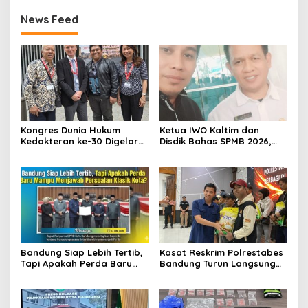
News Feed
Kongres Dunia Hukum
Ketua IWO Kaltim dan
Kedokteran ke-30 Digelar
Disdik Bahas SPMB 2026,
di Belgia, Bahas Akses,
Tegaskan Komitmen
Inovasi, dan Tantangan
Transparansi dan Keadilan
Global Kesehatan
bagi Calon Murid
Bandung Siap Lebih Tertib,
Kasat Reskrim Polrestabes
Tapi Apakah Perda Baru
Bandung Turun Langsung
Mampu Menjawab
Salurkan Bantuan Pangan
Persoalan Klasik Kota?