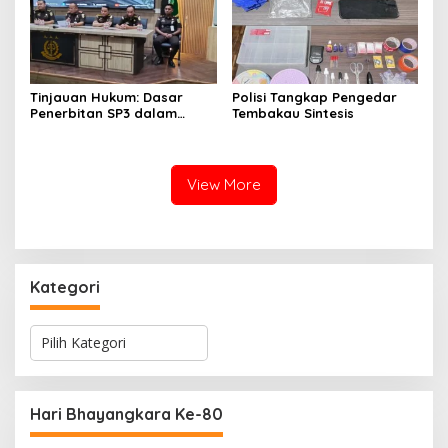
Tinjauan Hukum: Dasar
Polisi Tangkap Pengedar
Penerbitan SP3 dalam
Tembakau Sintesis
Perkara Dugaan Korupsi
yang Menyeret Erwin dan
Rendiana Awangga
View More
Kategori
K
a
t
e
g
Hari Bhayangkara Ke-80
o
r