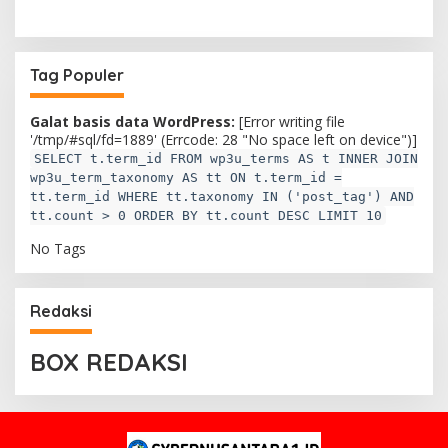
i
Tag Populer
Galat basis data WordPress:
[Error writing file
'/tmp/#sql/fd=1889' (Errcode: 28 "No space left on device")]
SELECT t.term_id FROM wp3u_terms AS t INNER JOIN
wp3u_term_taxonomy AS tt ON t.term_id =
tt.term_id WHERE tt.taxonomy IN ('post_tag') AND
tt.count > 0 ORDER BY tt.count DESC LIMIT 10
No Tags
Redaksi
BOX REDAKSI