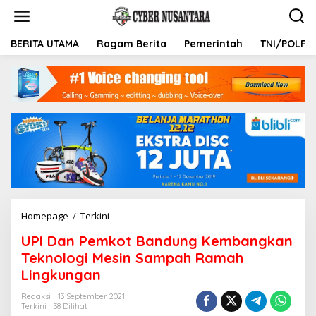
L
e
w
a
BERITA UTAMA
Ragam Berita
Pemerintah
TNI/POLRI
t
i
k
e
k
o
n
t
e
n
Homepage
/
Terkini
U
P
UPI Dan Pemkot Bandung Kembangkan
I
D
Teknologi Mesin Sampah Ramah
a
Lingkungan
n
P
Redaksi
13 September 2021
e
Terkini
38 Dilihat