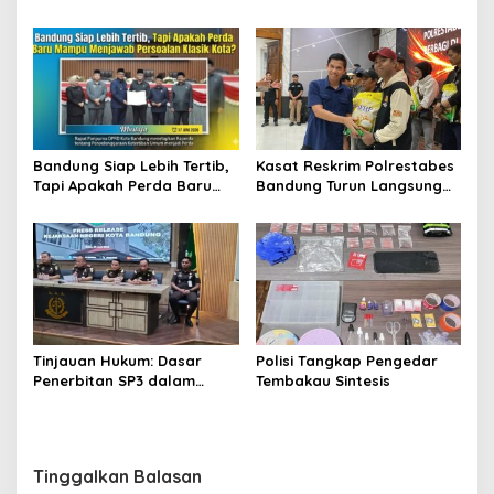
di Belgia, Bahas Akses,
Tegaskan Komitmen
Inovasi, dan Tantangan
Transparansi dan Keadilan
Global Kesehatan
bagi Calon Murid
Bandung Siap Lebih Tertib,
Kasat Reskrim Polrestabes
Tapi Apakah Perda Baru
Bandung Turun Langsung
Mampu Menjawab
Salurkan Bantuan Pangan
Persoalan Klasik Kota?
Tinjauan Hukum: Dasar
Polisi Tangkap Pengedar
Penerbitan SP3 dalam
Tembakau Sintesis
Perkara Dugaan Korupsi
yang Menyeret Erwin dan
Rendiana Awangga
Tinggalkan Balasan