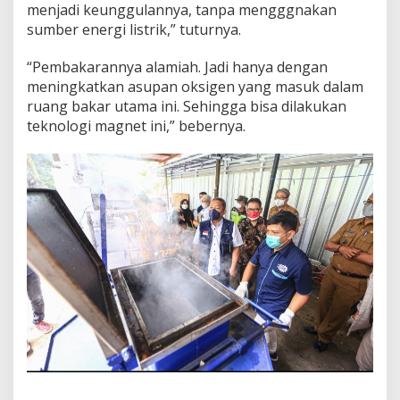
k
menjadi keunggulannya, tanpa mengggnakan
u
sumber energi listrik,” tuturnya.
n
g
“Pembakarannya alamiah. Jadi hanya dengan
a
meningkatkan asupan oksigen yang masuk dalam
n
ruang bakar utama ini. Sehingga bisa dilakukan
teknologi magnet ini,” bebernya.