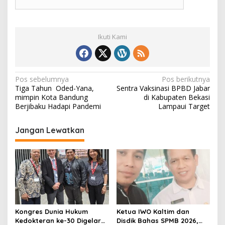
Ikuti Kami
N
Pos sebelumnya
Pos berikutnya
Tiga Tahun Oded-Yana,
Sentra Vaksinasi BPBD Jabar
a
mimpin Kota Bandung
di Kabupaten Bekasi
v
Berjibaku Hadapi Pandemi
Lampaui Target
i
Jangan Lewatkan
g
a
s
i
p
o
Kongres Dunia Hukum
Ketua IWO Kaltim dan
s
Kedokteran ke-30 Digelar
Disdik Bahas SPMB 2026,