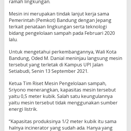
ramah lingkungan.
o
l
o
Mesin ini merupakan tindak lanjut kerja sama
g
Pemerintah (Pemkot) Bandung dengan Jepang
i
terkait penataan lingkungan serta teknologi
M
bidang pengelolaan sampah pada Februari 2020
e
s
lalu.
i
n
Untuk mengetahui perkembangannya, Wali Kota
S
Bandung, Oded M. Danial meninjau langsung mesin
a
tersebut yang terletak di Kampus UPI Jalan
m
p
Setiabudi, Senin 13 September 2021.
a
h
Ketua Tim Riset Mesin Pengelolaan sampah,
R
Sriyono menerangkan, kapasitas mesin tersebut
a
yaitu 0,5 meter kubik. Salah satu keungulannya
m
a
yaitu mesin tersebut tidak menggunakan sumber
h
energi listrik.
L
i
“Kapasitas produksinya 1/2 meter kubik itu sama
n
halnya incinerator yang sudah ada. Hanya yang
g