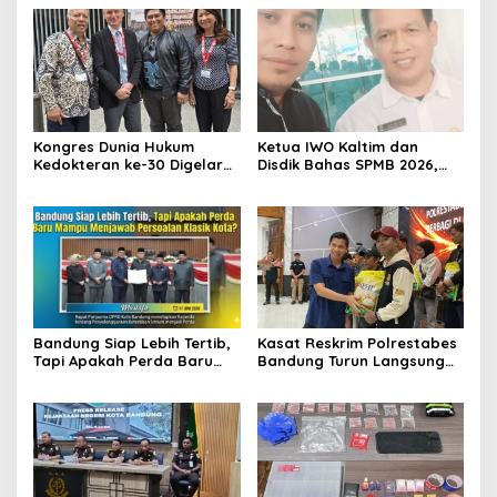
Kongres Dunia Hukum
Ketua IWO Kaltim dan
Kedokteran ke-30 Digelar
Disdik Bahas SPMB 2026,
di Belgia, Bahas Akses,
Tegaskan Komitmen
Inovasi, dan Tantangan
Transparansi dan Keadilan
Global Kesehatan
bagi Calon Murid
Bandung Siap Lebih Tertib,
Kasat Reskrim Polrestabes
Tapi Apakah Perda Baru
Bandung Turun Langsung
Mampu Menjawab
Salurkan Bantuan Pangan
Persoalan Klasik Kota?