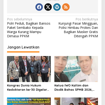
N
Pos sebelumnya
Pos berikutnya
Polri Peduli, Bagikan Bansos
Kunjungi Pasar Mingguan,
a
Paket Sembako Kepada
Polisi Himbau Prokes Dan
v
Warga Kurang Mampu
Bagikan Masker Gratis
Dimasa PPKM
Ditengah PPKM
i
g
Jangan Lewatkan
a
s
i
p
o
s
Kongres Dunia Hukum
Ketua IWO Kaltim dan
Kedokteran ke-30 Digelar
Disdik Bahas SPMB 2026,
di Belgia, Bahas Akses,
Tegaskan Komitmen
Inovasi, dan Tantangan
Transparansi dan Keadilan
Global Kesehatan
bagi Calon Murid