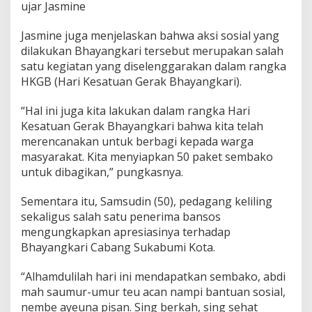
h
ujar Jasmine
P
P
Jasmine juga menjelaskan bahwa aksi sosial yang
K
dilakukan Bhayangkari tersebut merupakan salah
M
satu kegiatan yang diselenggarakan dalam rangka
HKGB (Hari Kesatuan Gerak Bhayangkari).
“Hal ini juga kita lakukan dalam rangka Hari
Kesatuan Gerak Bhayangkari bahwa kita telah
merencanakan untuk berbagi kepada warga
masyarakat. Kita menyiapkan 50 paket sembako
untuk dibagikan,” pungkasnya.
Sementara itu, Samsudin (50), pedagang keliling
sekaligus salah satu penerima bansos
mengungkapkan apresiasinya terhadap
Bhayangkari Cabang Sukabumi Kota.
“Alhamdulilah hari ini mendapatkan sembako, abdi
mah saumur-umur teu acan nampi bantuan sosial,
nembe ayeuna pisan. Sing berkah, sing sehat