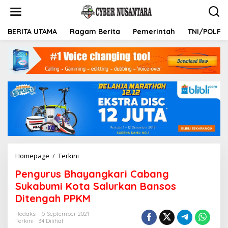
L
e
w
a
BERITA UTAMA
Ragam Berita
Pemerintah
TNI/POLRI
t
i
k
e
k
o
n
t
e
n
Homepage
/
Terkini
P
e
Pengurus Bhayangkari Cabang
n
g
Sukabumi Kota Salurkan Bansos
u
Ditengah PPKM
r
u
Redaksi
5 September 2021
s
Terkini
34 Dilihat