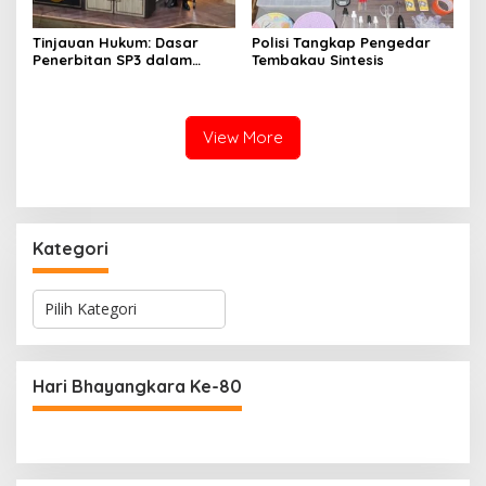
Tinjauan Hukum: Dasar
Polisi Tangkap Pengedar
Penerbitan SP3 dalam
Tembakau Sintesis
Perkara Dugaan Korupsi
yang Menyeret Erwin dan
Rendiana Awangga
View More
Kategori
K
a
t
e
g
Hari Bhayangkara Ke-80
o
r
i