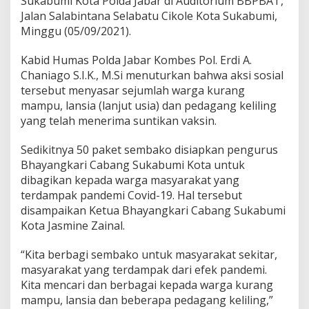
Sukabumi Kota Polda Jabar di Auditorium BBPBAT,
K
Jalan Salabintana Selabatu Cikole Kota Sukabumi,
o
t
Minggu (05/09/2021).
a
S
Kabid Humas Polda Jabar Kombes Pol. Erdi A.
a
Chaniago S.I.K., M.Si menuturkan bahwa aksi sosial
l
tersebut menyasar sejumlah warga kurang
u
r
mampu, lansia (lanjut usia) dan pedagang keliling
k
yang telah menerima suntikan vaksin.
a
n
Sedikitnya 50 paket sembako disiapkan pengurus
B
Bhayangkari Cabang Sukabumi Kota untuk
a
n
dibagikan kepada warga masyarakat yang
s
terdampak pandemi Covid-19. Hal tersebut
o
disampaikan Ketua Bhayangkari Cabang Sukabumi
s
Kota Jasmine Zainal.
D
i
t
“Kita berbagi sembako untuk masyarakat sekitar,
e
masyarakat yang terdampak dari efek pandemi.
n
Kita mencari dan berbagai kepada warga kurang
g
mampu, lansia dan beberapa pedagang keliling,”
a