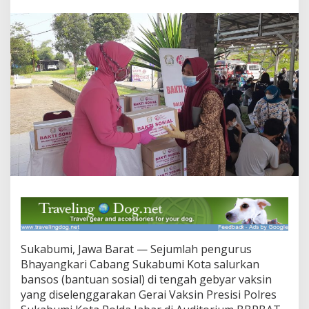
B
h
a
y
a
n
g
k
a
r
i
C
a
b
a
n
g
S
u
k
Sukabumi, Jawa Barat — Sejumlah pengurus
a
b
Bhayangkari Cabang Sukabumi Kota salurkan
u
bansos (bantuan sosial) di tengah gebyar vaksin
m
yang diselenggarakan Gerai Vaksin Presisi Polres
i