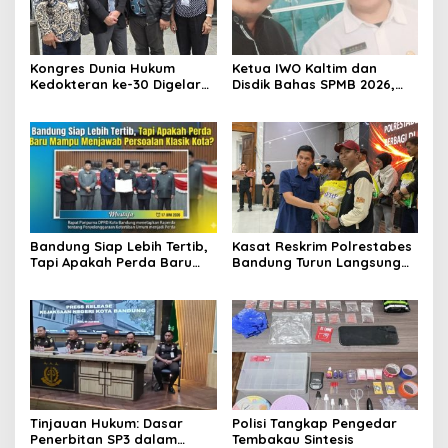
Kongres Dunia Hukum
Ketua IWO Kaltim dan
Kedokteran ke-30 Digelar
Disdik Bahas SPMB 2026,
di Belgia, Bahas Akses,
Tegaskan Komitmen
Inovasi, dan Tantangan
Transparansi dan Keadilan
Global Kesehatan
bagi Calon Murid
Bandung Siap Lebih Tertib,
Kasat Reskrim Polrestabes
Tapi Apakah Perda Baru
Bandung Turun Langsung
Mampu Menjawab
Salurkan Bantuan Pangan
Persoalan Klasik Kota?
Tinjauan Hukum: Dasar
Polisi Tangkap Pengedar
Penerbitan SP3 dalam
Tembakau Sintesis