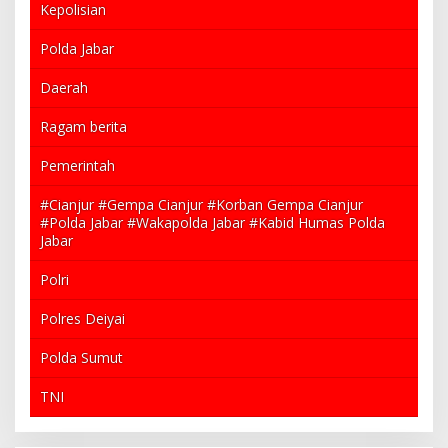
Kepolisian
Polda Jabar
Daerah
Ragam berita
Pemerintah
#Cianjur #Gempa Cianjur #Korban Gempa Cianjur
#Polda Jabar #Wakapolda Jabar #Kabid Humas Polda
Jabar
Polri
Polres Deiyai
Polda Sumut
TNI