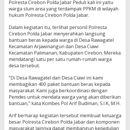
Polresta Cirebon Polda Jabar Peduli kali ini yaitu
a
w
warga slum area yang terdampak PPKM di wilayah
a
hukum Polresta Cirebon Polda Jabar.
g
a
Dalam kegiatan itu, terlihat personil Polresta
t
Cirebon Polda Jabar menyerahkan langsung
e
l
bantuan beras kepada warga di Desa Rawagatel
D
Kecamatan Arjawinangun dan Desa Ciawi
a
Kecamatan Palimanan, Kabupaten Cirebon. Mereka
n
mendatangi satu per satu rumah-rumah warga
D
e
desa tersebut.
s
a
“Di Desa Rawagatel dan Desa Ciawi ini kami
C
membagikan 400 paket bantuan beras kepada
i
masyarakat. Kami juga berkoordinasi dengan
a
w
Pemdes untuk mendata warga yang akan diberikan
i
bantuan,” kata Kombes Pol Arif Budiman, S.I.K, M.H.
Arif berharap kegiatan tersebut membuat keluarga
besar Polresta Cirebon Polda Jabar dan komponen
masyarakat lainnya dapat membangun kepedulian