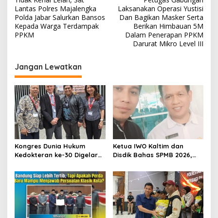
a
Lantas Polres Majalengka
Laksanakan Operasi Yustisi
v
Polda Jabar Salurkan Bansos
Dan Bagikan Masker Serta
Kepada Warga Terdampak
Berikan Himbauan 5M
i
PPKM
Dalam Penerapan PPKM
Darurat Mikro Level III
g
a
Jangan Lewatkan
s
i
p
o
s
Kongres Dunia Hukum
Ketua IWO Kaltim dan
Kedokteran ke-30 Digelar
Disdik Bahas SPMB 2026,
di Belgia, Bahas Akses,
Tegaskan Komitmen
Inovasi, dan Tantangan
Transparansi dan Keadilan
Global Kesehatan
bagi Calon Murid