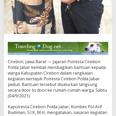
o
K
e
p
a
d
a
W
a
r
g
a
S
Cirebon, Jawa Barat — Jajaran Polresta Cirebon
l
u
Polda Jabar kembali membagikan bantuan kepada
m
warga Kabupaten Cirebon dalam rangkaian
A
kegiatan bertajuk Polresta Cirebon Polda Jabar
r
peduli, Bantuan tersebut disalurkan langsung
e
secara door to door ke rumah-rumah warga. Sabtu
a
D
(04/9/2021).
e
s
Kapolresta Cirebon Polda Jabar, Kombes Pol Arif
a
Budiman, S.I.K, M.H, mengatakan, sasaran kegiatan
R