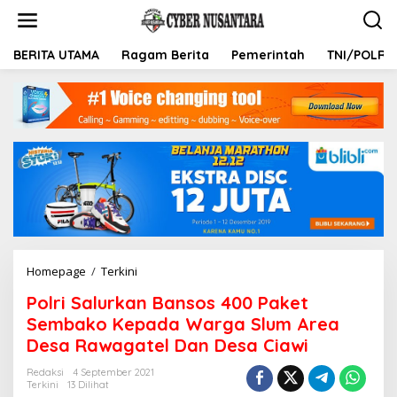
L
e
w
a
BERITA UTAMA
Ragam Berita
Pemerintah
TNI/POLRI
t
i
k
e
k
o
n
t
e
n
Homepage
/
Terkini
P
o
Polri Salurkan Bansos 400 Paket
l
r
Sembako Kepada Warga Slum Area
i
Desa Rawagatel Dan Desa Ciawi
S
a
Redaksi
4 September 2021
l
Terkini
13 Dilihat