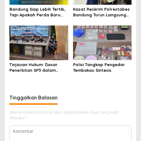
Bandung Siap Lebih Tertib,
Kasat Reskrim Polrestabes
Tapi Apakah Perda Baru
Bandung Turun Langsung
Mampu Menjawab
Salurkan Bantuan Pangan
Persoalan Klasik Kota?
Tinjauan Hukum: Dasar
Polisi Tangkap Pengedar
Penerbitan SP3 dalam
Tembakau Sintesis
Perkara Dugaan Korupsi
yang Menyeret Erwin dan
Rendiana Awangga
Tinggalkan Balasan
Alamat email Anda tidak akan dipublikasikan.
Ruas yang wajib
ditandai
*