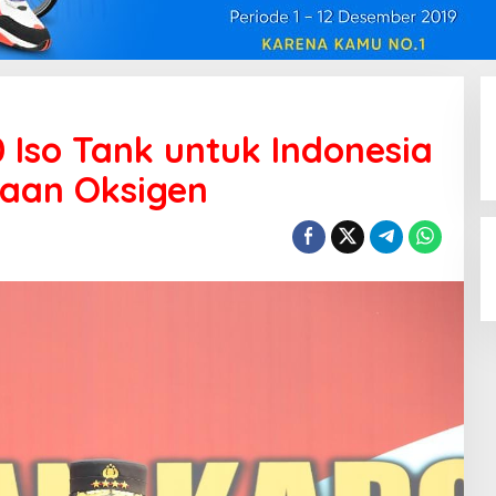
 Iso Tank untuk Indonesia
iaan Oksigen