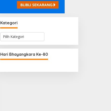
Kategori
K
a
t
e
g
Hari Bhayangkara Ke-80
o
r
i