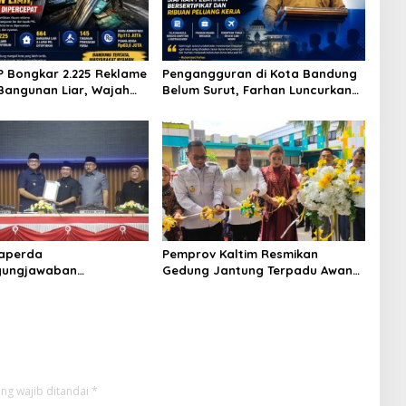
P Bongkar 2.225 Reklame
Pengangguran di Kota Bandung
Bangunan Liar, Wajah
Belum Surut, Farhan Luncurkan
dung Berubah Drastis
Program Pelatihan Bersertifikat
Raperda
Pemprov Kaltim Resmikan
gungjawaban
Gedung Jantung Terpadu Awang
aan APBD 2025 Jadi
Faruk Tower, Perkuat Layanan
Pembahasan Dewan
Kesehatan Jantung Modern
ng wajib ditandai
*