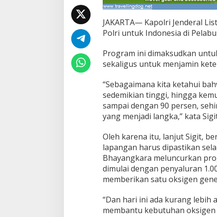
a
s
i
JAKARTA— Kapolri Jenderal Lis
K
Polri untuk Indonesia di Pelabu
e
t
Program ini dimaksudkan untuk
e
sekaligus untuk menjamin kete
r
s
e
“Sebagaimana kita ketahui bah
d
sedemikian tinggi, hingga ke
i
sampai dengan 90 persen, seh
a
yang menjadi langka,” kata Sig
a
n
O
Oleh karena itu, lanjut Sigit, 
k
lapangan harus dipastikan sela
s
Bhayangkara meluncurkan progr
i
dimulai dengan penyaluran 1.0
g
e
memberikan satu oksigen gene
n
“Dan hari ini ada kurang lebih 
membantu kebutuhan oksigen ma