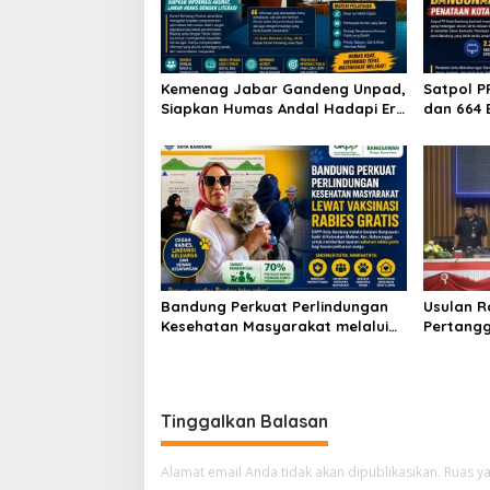
p
o
s
Kemenag Jabar Gandeng Unpad,
Satpol P
Siapkan Humas Andal Hadapi Era
dan 664 
Digital
Kota Ban
Bandung Perkuat Perlindungan
Usulan 
Kesehatan Masyarakat melalui
Pertang
Vaksinasi Rabies Gratis di
Pelaksan
Tingkat Kelurahan
Agenda 
Tinggalkan Balasan
Alamat email Anda tidak akan dipublikasikan.
Ruas ya