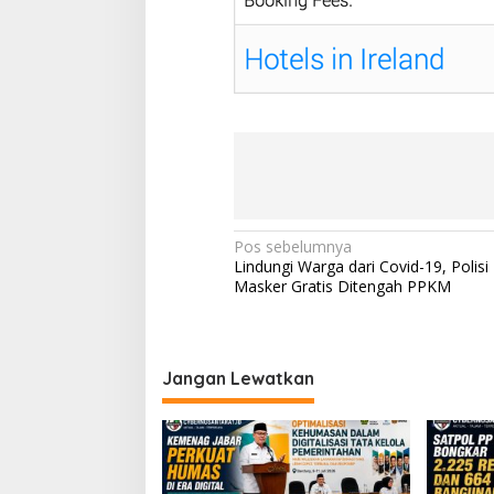
N
Pos sebelumnya
Lindungi Warga dari Covid-19, Polisi
a
Masker Gratis Ditengah PPKM
v
i
g
Jangan Lewatkan
a
s
i