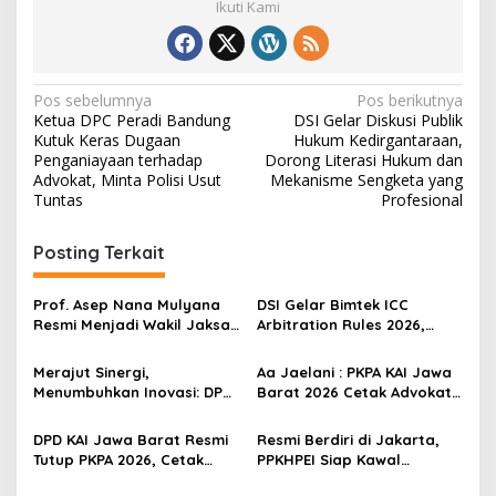
Ikuti Kami
N
Pos sebelumnya
Pos berikutnya
Ketua DPC Peradi Bandung
DSI Gelar Diskusi Publik
a
Kutuk Keras Dugaan
Hukum Kedirgantaraan,
v
Penganiayaan terhadap
Dorong Literasi Hukum dan
Advokat, Minta Polisi Usut
Mekanisme Sengketa yang
i
Tuntas
Profesional
g
Posting Terkait
a
s
Prof. Asep Nana Mulyana
DSI Gelar Bimtek ICC
i
Resmi Menjadi Wakil Jaksa
Arbitration Rules 2026,
p
Agung RI, PAD Serukan
Perkuat Kompetensi
Semangat “Ti Asep Ku Asep
Praktisi Hukum Indonesia di
Merajut Sinergi,
Aa Jaelani : PKPA KAI Jawa
o
Keur Indonesia
Kancah Internasional
Menumbuhkan Inovasi: DPP
Barat 2026 Cetak Advokat
s
PPKHDI dan Angkasa Pura
Profesional
Siapkan Pusat Mediasi
DPD KAI Jawa Barat Resmi
Resmi Berdiri di Jakarta,
Dirgantara Kelas Dunia
Tutup PKPA 2026, Cetak
PPKHPEI Siap Kawal
Calon Advokat Profesional
Kepastian Hukum Sektor