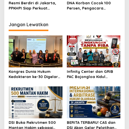
Berintegritas Hadapi
Pertambangan dan Energi
Resmi Berdiri di Jakarta,
DNA Korban Cocok 100
Tantangan Hukum Modern
Nasional
PPKHPI Siap Perkuat
Persen, Pengacara
Profesionalisme dan
Keluarga Korban Yakin
Kepastian Hukum Sektor
Kebenaran Segera
Properti Indonesia
Terungkap
Jangan Lewatkan
Kongres Dunia Hukum
Infinity Center dan GRIB
Kedokteran ke-30 Digelar
PAC Bojongloa Kidul
di Antwerp, Bahas
Dorong Literasi Keuangan,
Tantangan Hukum
Wujudkan Lingkungan
Kesehatan di Era AI dan
Tanpa Riba
Teknologi
DSI Buka Rekrutmen 500
BERITA TERBARU! CAS dan
Mantan Hakim sebagai
DSI Akan Gelar Pelatihan