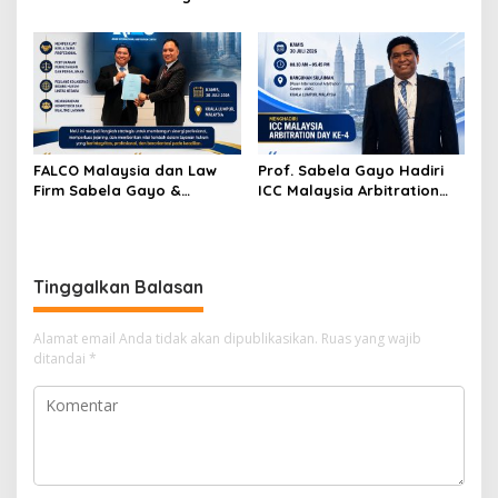
Arbiter, Perkuat
Mediasi Internasional dan
Penyelesaian Sengketa di
Arbitrase Hukum Olahraga
Indonesia
di Jakarta
FALCO Malaysia dan Law
Prof. Sabela Gayo Hadiri
Firm Sabela Gayo &
ICC Malaysia Arbitration
Partners Resmi Jalin Kerja
Day ke-4 di AIAC Kuala
Sama melalui Nota
Lumpur
Kesepahaman
Tinggalkan Balasan
Alamat email Anda tidak akan dipublikasikan.
Ruas yang wajib
ditandai
*