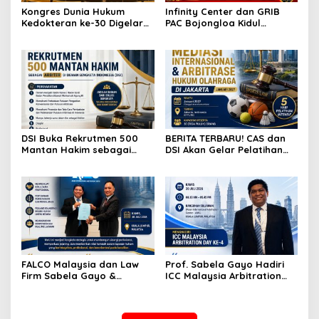
Kongres Dunia Hukum
Infinity Center dan GRIB
Kedokteran ke-30 Digelar
PAC Bojongloa Kidul
di Antwerp, Bahas
Dorong Literasi Keuangan,
Tantangan Hukum
Wujudkan Lingkungan
Kesehatan di Era AI dan
Tanpa Riba
Teknologi
DSI Buka Rekrutmen 500
BERITA TERBARU! CAS dan
Mantan Hakim sebagai
DSI Akan Gelar Pelatihan
Arbiter, Perkuat
Mediasi Internasional dan
Penyelesaian Sengketa di
Arbitrase Hukum Olahraga
Indonesia
di Jakarta
FALCO Malaysia dan Law
Prof. Sabela Gayo Hadiri
Firm Sabela Gayo &
ICC Malaysia Arbitration
Partners Resmi Jalin Kerja
Day ke-4 di AIAC Kuala
Sama melalui Nota
Lumpur
Kesepahaman