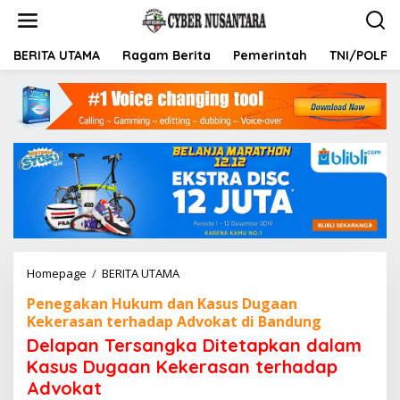
L
e
w
a
BERITA UTAMA
Ragam Berita
Pemerintah
TNI/POLRI
t
i
k
e
k
o
n
t
e
n
Homepage
/
BERITA UTAMA
D
e
Penegakan Hukum dan Kasus Dugaan
l
Kekerasan terhadap Advokat di Bandung
a
p
Delapan Tersangka Ditetapkan dalam
a
Kasus Dugaan Kekerasan terhadap
n
Advokat
T