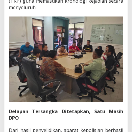
(TKP) guna memastikan kronologi kejadian secara
p
menyeluruh.
A
d
v
o
k
a
t
Delapan Tersangka Ditetapkan, Satu Masih
DPO
Dari hasil penyelidikan, aparat kepolisian berhasil