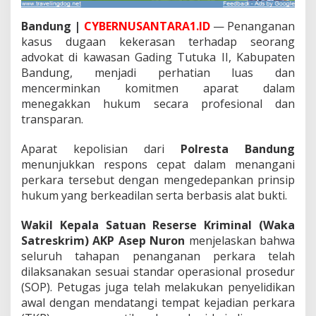
s
u
Bandung |
CYBERNUSANTARA1.ID
— Penanganan
s
kasus dugaan kekerasan terhadap seorang
D
u
advokat di kawasan Gading Tutuka II, Kabupaten
g
Bandung, menjadi perhatian luas dan
a
mencerminkan komitmen aparat dalam
a
menegakkan hukum secara profesional dan
n
K
transparan.
e
k
Aparat kepolisian dari
Polresta Bandung
e
menunjukkan respons cepat dalam menangani
r
perkara tersebut dengan mengedepankan prinsip
a
s
hukum yang berkeadilan serta berbasis alat bukti.
a
n
Wakil Kepala Satuan Reserse Kriminal (Waka
t
Satreskrim) AKP Asep Nuron
menjelaskan bahwa
e
seluruh tahapan penanganan perkara telah
r
h
dilaksanakan sesuai standar operasional prosedur
a
(SOP). Petugas juga telah melakukan penyelidikan
d
awal dengan mendatangi tempat kejadian perkara
a