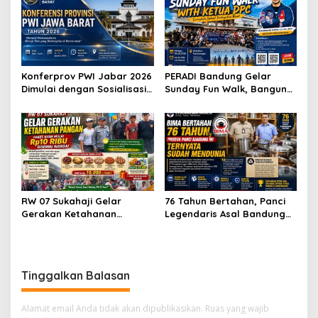
Karier Internasional
Konferprov PWI Jabar 2026
PERADI Bandung Gelar
Dimulai dengan Sosialisasi
Sunday Fun Walk, Bangun
Tahap I, Panitia Tekankan
Kebersamaan dan Perkuat
Transparansi dan
Integritas Advokat
Profesionalisme
RW 07 Sukahaji Gelar
76 Tahun Bertahan, Panci
Gerakan Ketahanan
Legendaris Asal Bandung
Pangan, Paket Ayam Mulai
Ini Ternyata Sudah
Rp10 Ribu Disambut
Menembus Pasar Dunia
Antusias Warga
Tinggalkan Balasan
Alamat email Anda tidak akan dipublikasikan.
Ruas yang wajib