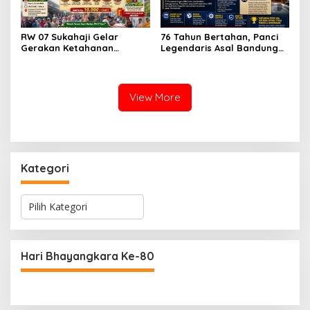
RW 07 Sukahaji Gelar
76 Tahun Bertahan, Panci
Gerakan Ketahanan
Legendaris Asal Bandung
Pangan, Paket Ayam Mulai
Ini Ternyata Sudah
Rp10 Ribu Disambut
Menembus Pasar Dunia
Antusias Warga
View More
Kategori
K
a
t
e
g
Hari Bhayangkara Ke-80
o
r
i