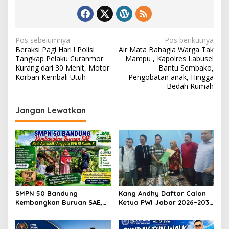
N
Pos sebelumnya
Pos berikutnya
Beraksi Pagi Hari ! Polisi
Air Mata Bahagia Warga Tak
a
Tangkap Pelaku Curanmor
Mampu , Kapolres Labusel
v
Kurang dari 30 Menit, Motor
Bantu Sembako,
Korban Kembali Utuh
Pengobatan anak, Hingga
i
Bedah Rumah
g
Jangan Lewatkan
a
s
i
p
o
s
SMPN 50 Bandung
Kang Andhy Daftar Calon
Kembangkan Buruan SAE,
Ketua PWI Jabar 2026–2031,
Raih Apresiasi Anggota DPR
Usung Kesejahteraan
RI Komisi X
Wartawan hingga Peluang