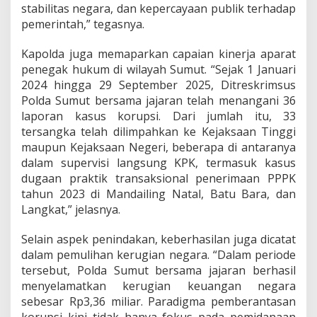
m
stabilitas negara, dan kepercayaan publik terhadap
u
pemerintah,” tegasnya.
t
Kapolda juga memaparkan capaian kinerja aparat
penegak hukum di wilayah Sumut. “Sejak 1 Januari
2024 hingga 29 September 2025, Ditreskrimsus
Polda Sumut bersama jajaran telah menangani 36
laporan kasus korupsi. Dari jumlah itu, 33
tersangka telah dilimpahkan ke Kejaksaan Tinggi
maupun Kejaksaan Negeri, beberapa di antaranya
dalam supervisi langsung KPK, termasuk kasus
dugaan praktik transaksional penerimaan PPPK
tahun 2023 di Mandailing Natal, Batu Bara, dan
Langkat,” jelasnya.
Selain aspek penindakan, keberhasilan juga dicatat
dalam pemulihan kerugian negara. “Dalam periode
tersebut, Polda Sumut bersama jajaran berhasil
menyelamatkan kerugian keuangan negara
sebesar Rp3,36 miliar. Paradigma pemberantasan
korupsi kini tidak hanya fokus pada pemidanaan