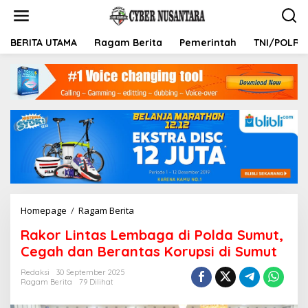
L
e
w
a
BERITA UTAMA
Ragam Berita
Pemerintah
TNI/POLRI
t
i
k
e
k
o
n
t
e
n
Homepage
/
Ragam Berita
R
a
Rakor Lintas Lembaga di Polda Sumut,
k
o
Cegah dan Berantas Korupsi di Sumut
r
L
Redaksi
30 September 2025
Ragam Berita
79 Dilihat
i
n