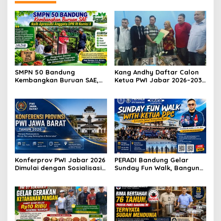
SMPN 50 Bandung
Kang Andhy Daftar Calon
Kembangkan Buruan SAE,
Ketua PWI Jabar 2026–2031,
Raih Apresiasi Anggota DPR
Usung Kesejahteraan
RI Komisi X
Wartawan hingga Peluang
Karier Internasional
Konferprov PWI Jabar 2026
PERADI Bandung Gelar
Dimulai dengan Sosialisasi
Sunday Fun Walk, Bangun
Tahap I, Panitia Tekankan
Kebersamaan dan Perkuat
Transparansi dan
Integritas Advokat
Profesionalisme