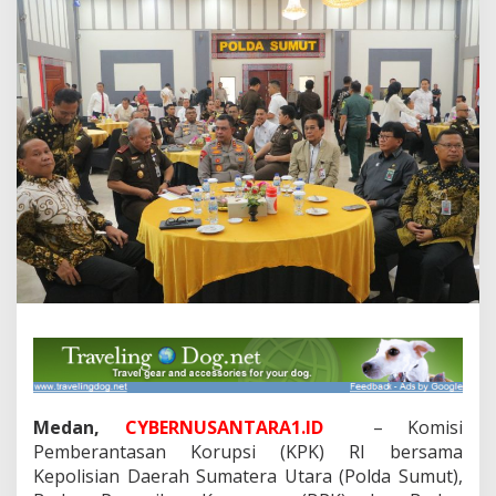
t
a
s
L
e
m
b
a
g
a
d
i
P
o
l
d
a
S
u
m
u
t
Medan,
CYBERNUSANTARA1.ID
– Komisi
,
Pemberantasan Korupsi (KPK) RI bersama
C
Kepolisian Daerah Sumatera Utara (Polda Sumut),
e