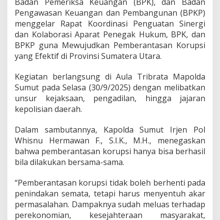
Badan Pemeriksa Keuangan (BPK), dan Badan
g
a
Pengawasan Keuangan dan Pembangunan (BPKP)
h
menggelar Rapat Koordinasi Penguatan Sinergi
d
dan Kolaborasi Aparat Penegak Hukum, BPK, dan
a
BPKP guna Mewujudkan Pemberantasan Korupsi
n
yang Efektif di Provinsi Sumatera Utara.
B
e
r
Kegiatan berlangsung di Aula Tribrata Mapolda
a
Sumut pada Selasa (30/9/2025) dengan melibatkan
n
unsur kejaksaan, pengadilan, hingga jajaran
t
kepolisian daerah.
a
s
K
Dalam sambutannya, Kapolda Sumut Irjen Pol
o
Whisnu Hermawan F., S.I.K., M.H., menegaskan
r
bahwa pemberantasan korupsi hanya bisa berhasil
u
bila dilakukan bersama-sama.
p
s
i
“Pemberantasan korupsi tidak boleh berhenti pada
d
penindakan semata, tetapi harus menyentuh akar
i
permasalahan. Dampaknya sudah meluas terhadap
S
perekonomian, kesejahteraan masyarakat,
u