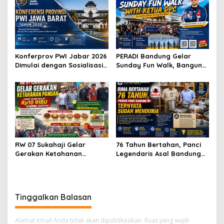
Karier Internasional
Konferprov PWI Jabar 2026
PERADI Bandung Gelar
Dimulai dengan Sosialisasi
Sunday Fun Walk, Bangun
Tahap I, Panitia Tekankan
Kebersamaan dan Perkuat
Transparansi dan
Integritas Advokat
Profesionalisme
RW 07 Sukahaji Gelar
76 Tahun Bertahan, Panci
Gerakan Ketahanan
Legendaris Asal Bandung
Pangan, Paket Ayam Mulai
Ini Ternyata Sudah
Rp10 Ribu Disambut
Menembus Pasar Dunia
Antusias Warga
Tinggalkan Balasan
Alamat email Anda tidak akan dipublikasikan.
Ruas yang wajib