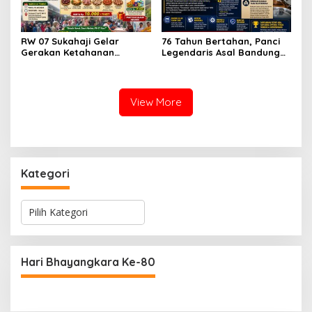
RW 07 Sukahaji Gelar
76 Tahun Bertahan, Panci
Gerakan Ketahanan
Legendaris Asal Bandung
Pangan, Paket Ayam Mulai
Ini Ternyata Sudah
Rp10 Ribu Disambut
Menembus Pasar Dunia
Antusias Warga
View More
Kategori
K
a
t
e
g
Hari Bhayangkara Ke-80
o
r
i