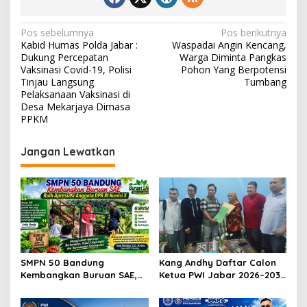
N
Pos sebelumnya
Pos berikutnya
Kabid Humas Polda Jabar :
Waspadai Angin Kencang,
a
Dukung Percepatan
Warga Diminta Pangkas
v
Vaksinasi Covid-19, Polisi
Pohon Yang Berpotensi
Tinjau Langsung
Tumbang
i
Pelaksanaan Vaksinasi di
Desa Mekarjaya Dimasa
g
PPKM
a
s
Jangan Lewatkan
i
p
o
s
SMPN 50 Bandung
Kang Andhy Daftar Calon
Kembangkan Buruan SAE,
Ketua PWI Jabar 2026–2031,
Raih Apresiasi Anggota DPR
Usung Kesejahteraan
RI Komisi X
Wartawan hingga Peluang