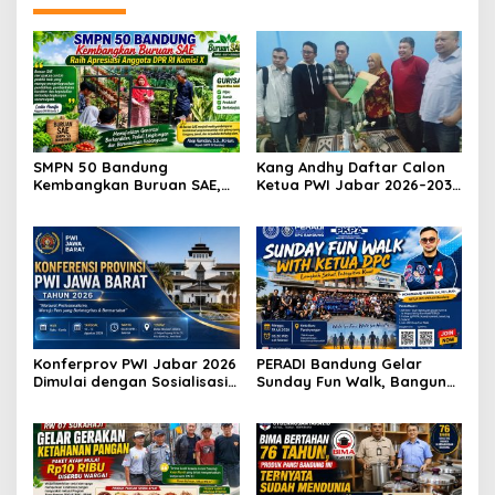
SMPN 50 Bandung
Kang Andhy Daftar Calon
Kembangkan Buruan SAE,
Ketua PWI Jabar 2026–2031,
Raih Apresiasi Anggota DPR
Usung Kesejahteraan
RI Komisi X
Wartawan hingga Peluang
Karier Internasional
Konferprov PWI Jabar 2026
PERADI Bandung Gelar
Dimulai dengan Sosialisasi
Sunday Fun Walk, Bangun
Tahap I, Panitia Tekankan
Kebersamaan dan Perkuat
Transparansi dan
Integritas Advokat
Profesionalisme